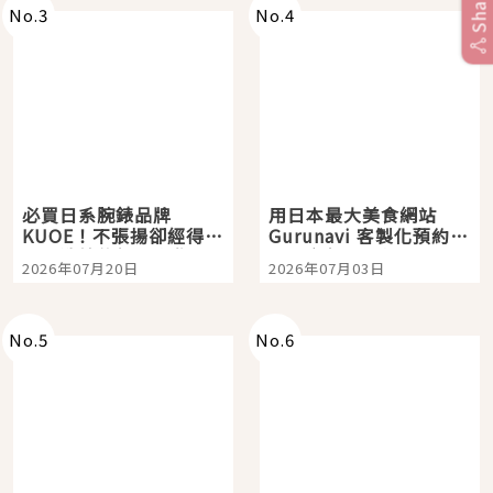
Share
No.
3
No.
4
必買日系腕錶品牌
用日本最大美食網站
KUOE！不張揚卻經得起
Gurunavi 客製化預約九
時間洗鍊的經典之作五
大都市餐廳，打造專屬
2026年07月20日
2026年07月03日
選
美食體驗！
No.
5
No.
6