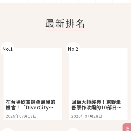
最新排名
No.
1
No.
2
在台場欣賞鋼彈最後的
回顧大師經典！東野圭
機會！「DiverCity
吾原作改編的10部日本
Tokyo Plaza」搭船、
影視作品推薦
2026年07月13日
2026年07月28日
購物、美食及夜景，一
次全體驗