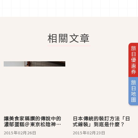
相關文章
旅日優惠券
旅日地圖
讓美食家稱讚的傳說中的
日本傳統的裝訂方法「日
濃郁蛋糕＠東京松陰神社
式線裝」到底是什麼？
merci BAKE
2015年02月26日
2015年02月23日