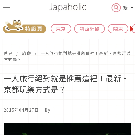
繁
東京
關西近畿
關東
首頁
旅遊
一人旅行絕對就是推薦這裡！最新・京都玩樂
方式是？
一人旅行絕對就是推薦這裡！最新・
京都玩樂方式是？
2015年04月27日
｜ By