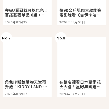
在GU看到就可以包色！
快90公斤肌肉大叔能進
百搭基礎單品 6選，閉
電影院看《吉伊卡哇》
眼全收也不心疼
嗎？日本重金屬樂團
2026年07月25日
2026年08月03日
「打首」會長與nagano
老師一同給出了答案
No.
7
No.
8
角色IP粉絲購物天堂再
在飯店裡看日本夏季花
升級！KIDDY LAND 原
火大會！星野集團煙火
宿店吉伊卡哇迎客，新
景觀飯店6選，讓你不用
2026年07月07日
2026年07月25日
開幕 OMOKADO 店3分
人擠人悠閒欣賞
即達