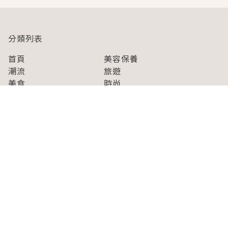
分類列表
首頁
美容保養
潮流
旅遊
美食
時尚
藝能娛樂
購物
關於Japaholic
關於我們
免責事項
寫手招募
Japaholic Girls招募
廣告、合作洽談
關鍵字列表
お問い合わせ