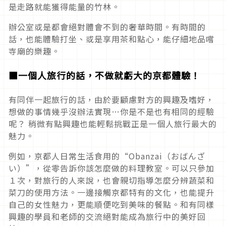
是走路就能獲得能量的竹林。
辦公室或是都會絕對體會不到的奢華時間。有時間的
話，也能體驗打坐、或是享用茶和點心，能仔細地品嚐
寺廟的樂趣。
■一個人旅行的話，不做就虧大的京都體驗！
有同伴一起旅行的話，由於要顧慮對方的興趣及嗜好，
想做的事情幾乎沒辦法實現…你是不是也有相同的經驗
呢？ 稍微有點興趣也能輕鬆挑戰正是一個人旅行最大的
魅力。
例如，京都人日常生活食用的“Obanzai（おばんざ
い）”，從零告訴你該怎麼做的料理教室。可以只參加
１次，對旅行的人來說，也會親切指導怎麼分辨蔬菜和
菜刀的使用方法。一邊接觸京都特有的文化，也能提升
自己的女性魅力，更能順便吃到美味的餐點。和有同樣
興趣的學員和老師的交流絕對能成為旅行中的美好回