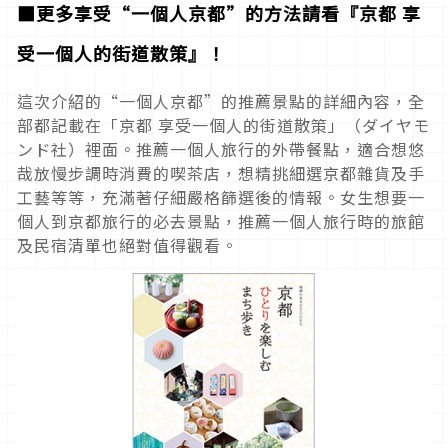
■更多享受“一個人京都”的方法請看『京都 享
受一個人的街道散策』！
這次介紹的“一個人京都”的推薦景點的詳細內容，全
部都記載在「京都 享受一個人的街道散策」（ダイヤモ
ンド社）裡面。推薦一個人旅行的外帶餐點，適合想悠
哉放慢步調時消費的喫茶店，想精挑細選京都雜貨及手
工藝等等，充滿著仔細嚴格篩選後的情報。女生想要一
個人到京都旅行的必去景點，推薦一個人旅行時的旅館
及民宿清單也絕對值得觀看。