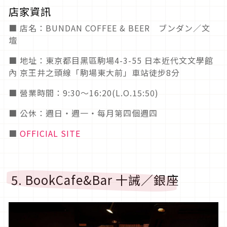
店家資訊
■ 店名：BUNDAN COFFEE & BEER ブンダン／文
壇
■ 地址：東京都目黑區駒場4-3-55 日本近代文文學館
內 京王井之頭線「駒場東大前」車站徒步8分
■ 營業時間：9:30～16:20(L.O.15:50)
■ 公休：週日・週一・每月第四個週四
■
OFFICIAL SITE
5. BookCafe&Bar 十誡／銀座