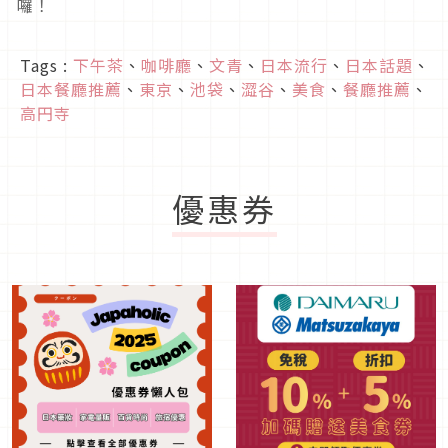
囉！
Tags :
下午茶
、
咖啡廳
、
文青
、
日本流行
、
日本話題
、
日本餐廳推薦
、
東京
、
池袋
、
澀谷
、
美食
、
餐廳推薦
、
高円寺
優惠券