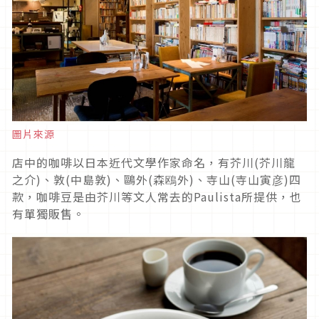
圖片來源
店中的咖啡以日本近代文學作家命名，有芥川(芥川龍
之介)、敦(中島敦)、鷗外(森鴎外)、寺山(寺山寅彦)四
款，咖啡豆是由芥川等文人常去的Paulista所提供，也
有單獨販售。