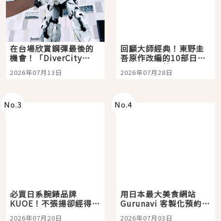
在台場欣賞鋼彈最後的
回顧大師經典！東野圭
機會！「DiverCity
吾原作改編的10部日本
Tokyo Plaza」搭船、
影視作品推薦
2026年07月13日
2026年07月28日
購物、美食及夜景，一
次全體驗
No.
3
No.
4
必買日系腕錶品牌
用日本最大美食網站
KUOE！不張揚卻經得起
Gurunavi 客製化預約九
時間洗鍊的經典之作五
大都市餐廳，打造專屬
2026年07月20日
2026年07月03日