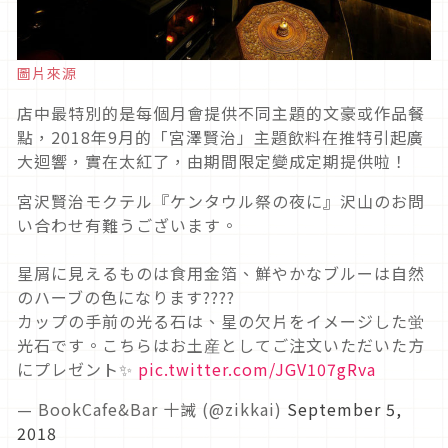
圖片來源
店中最特別的是每個月會提供不同主題的文豪或作品餐
點，2018年9月的「宮澤賢治」主題飲料在推特引起廣
大迴響，實在太紅了，由期間限定變成定期提供啦！
宮沢賢治モクテル『ケンタウル祭の夜に』沢山のお問
い合わせ有難うございます。
星屑に見えるものは食用金箔、鮮やかなブルーは自然
のハーブの色になります????
カップの手前の光る石は、星の欠片をイメージした蛍
光石です。こちらはお土産としてご注文いただいた方
にプレゼント✨
pic.twitter.com/JGV107gRva
— BookCafe&Bar 十誡 (@zikkai)
September 5,
2018