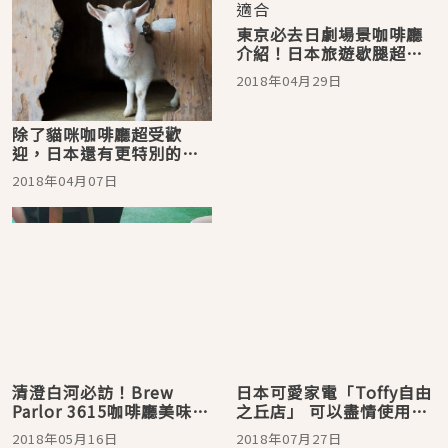
東京必去日劇場景咖啡廳
介紹！日本旅遊歇腿超適
合
2018年04月29日
除了貓咪咖啡廳超受歡
迎，日本還有更特別的動
物咖啡廳超好玩
2018年04月07日
清澄白河必訪！Brew
日本可愛家電「Toffy自由
Parlor 3615咖啡廳美味咖
之丘店」 可以盡情使用烤
啡自己泡
麵包神器的咖啡廳
2018年05月16日
2018年07月27日