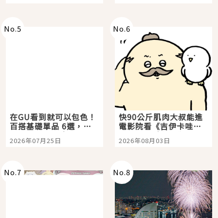
選
美食體驗！
No.
5
No.
6
在GU看到就可以包色！
快90公斤肌肉大叔能進
百搭基礎單品 6選，閉
電影院看《吉伊卡哇》
眼全收也不心疼
嗎？日本重金屬樂團
2026年07月25日
2026年08月03日
「打首」會長與nagano
老師一同給出了答案
No.
7
No.
8