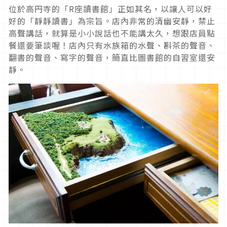
位於高円寺的「R座讀書館」正如其名，以讓人可以好
好的「靜靜讀書」為宗旨。店內非常的清幽安靜，禁止
高聲講話，就算是小小說話也不能講太久，想跟店員點
餐還要筆談喔！店內只有水族箱的水聲、斟茶的聲音、
翻書的聲音、寫字的聲音，簡直比圖書館的自習室還安
靜。