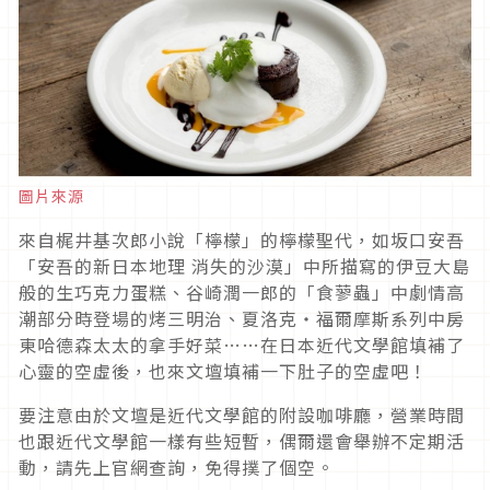
圖片來源
來自梶井基次郎小說「檸檬」的檸檬聖代，如坂口安吾
「安吾的新日本地理 消失的沙漠」中所描寫的伊豆大島
般的生巧克力蛋糕、谷崎潤一郎的「食蓼蟲」中劇情高
潮部分時登場的烤三明治、夏洛克・福爾摩斯系列中房
東哈德森太太的拿手好菜……在日本近代文學館填補了
心靈的空虛後，也來文壇填補一下肚子的空虛吧！
要注意由於文壇是近代文學館的附設咖啡廳，營業時間
也跟近代文學館一樣有些短暫，偶爾還會舉辦不定期活
動，請先上官網查詢，免得撲了個空。