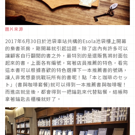
圖片來源
2017年6月30日於池袋車站共構的Esola池袋樓上開幕
的梟書茶房，剛開幕就引起話題。除了店內有許多可以
讓顧客自行翻閱的書之外，最特別的是還販售將封面包
起來的書，上面各有編號，寫著店員推薦的特色，看完
這本書可以根據喜歡的特色選擇下一本推薦書的號碼，
讓人非常想要挑戰玩所有的書呢！點「本と珈琲のセッ
ト」(書與咖啡套餐)就可以得到一本推薦書與咖啡喔！
而進店就坐後，都會得到一把鑰匙來代替點餐，結帳時
拿著鑰匙去櫃檯就好了。