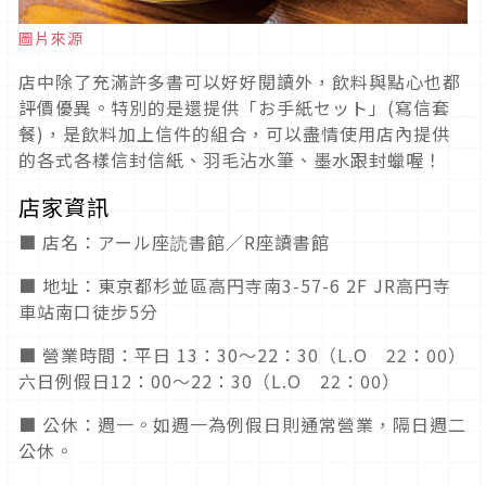
圖片來源
店中除了充滿許多書可以好好閱讀外，飲料與點心也都
評價優異。特別的是還提供「お手紙セット」(寫信套
餐)，是飲料加上信件的組合，可以盡情使用店內提供
的各式各樣信封信紙、羽毛沾水筆、墨水跟封蠟喔！
店家資訊
■ 店名：アール座読書館／R座讀書館
■ 地址：東京都杉並區高円寺南3-57-6 2F JR高円寺
車站南口徒步5分
■ 營業時間：平日 13：30～22：30（L.O 22：00）
六日例假日12：00～22：30（L.O 22：00）
■ 公休：週一。如週一為例假日則通常營業，隔日週二
公休。