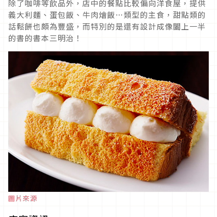
除了咖啡等飲品外，店中的餐點比較偏向洋食屋，提供
義大利麵、蛋包飯、牛肉燴飯…類型的主食，甜點類的
話鬆餅也頗為豐盛，而特別的是還有設計成像闔上一半
的書的書本三明治！
圖片來源