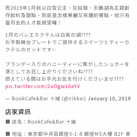
而2019年1月就以白雪公主、灰姑娘、天鵝湖為主題創
作飲料及甜點，到底是怎樣美麗又有趣的餐點，就只有
當月去的人才能感受囉！
1月のバレエカクテルは白鳥の湖????
お手製舞台プレートでご提供するスイーツとティーカ
クテルのセットです✨
ブランデー入りのハニーティーに焦がしたシュガーを
落としてお召し上がりくださいね????
燃えている間はお手元お気を付けくださいませ????
pic.twitter.com/2uOgw16eYV
— BookCafe&Bar 十誡 (@zikkai)
January 10, 2019
店家資訊
■ 店名：BookCafe&Bar 十誡
■ 地址：東京都中央區銀座5-1-8 銀座MS大樓 B2F 東