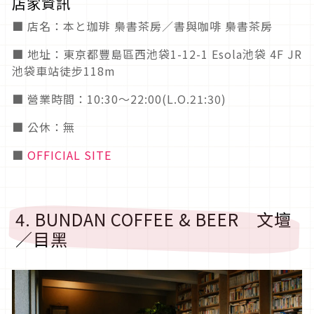
店家資訊
■ 店名：本と珈琲 梟書茶房／書與咖啡 梟書茶房
■ 地址：東京都豐島區西池袋1-12-1 Esola池袋 4F JR
池袋車站徒步118m
■ 營業時間：10:30～22:00(L.O.21:30)
■ 公休：無
■
OFFICIAL SITE
4. BUNDAN COFFEE & BEER 文壇
／目黑