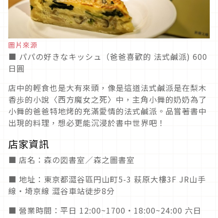
圖片來源
■ パパの好きなキッシュ（爸爸喜歡的 法式鹹派) 600
日圓
店中的輕食也是大有來頭，像是這道法式鹹派是在梨木
香歩的小說〈西方魔女之死〉中，主角小舞的奶奶為了
小舞的爸爸特地烤的充滿愛情的法式鹹派。品嘗著書中
出現的料理，想必更能沉浸於書中世界吧！
店家資訊
■ 店名：森の図書室／森之圖書室
■ 地址：東京都澀谷區円山町5-3 萩原大樓3F JR山手
線・埼京線 澀谷車站徒步8分
■ 營業時間：平日 12:00~1700・18:00~24:00 六日