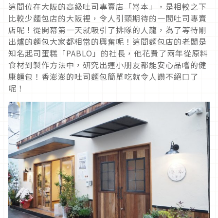
這間位在大阪的高級吐司專賣店「嵜本」，是相較之下
比較少麵包店的大阪裡，令人引頸期待的一間吐司專賣
店呢！從開幕第一天就吸引了排隊的人龍，為了等待剛
出爐的麵包大家都相當的興奮呢！這間麵包店的老闆是
知名起司蛋糕「PABLO」的社長，他花費了兩年從原料
食材到製作方法中，研究出連小朋友都能安心品嚐的健
康麵包！香澎澎的吐司麵包簡單吃就令人讚不絕口了
呢！