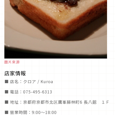
圖片來源
店家情報
■ 店名：クロア / Kuroa
■ 電話：075-495-6313
■ 地址：京都府京都市北区鷹峯藤林町6 長八館 １Ｆ
■ 營業時間：9:00～18:00