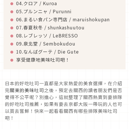
04.クロア / Kuroa
05.プルンニャ / Purunni
06.まるい食パン専門店 / maruishokupan
07.春夏秋冬 / shunkashuutou
08.レブレッソ / LeBRESSO
09.泉北堂 / Sembokudou
10.なんばグーテ / Die Gute
享受健康地美味吐司吧！
日本的好吃吐司一直都是大家熱愛的美食選擇，在介紹
完
關東的美味吐司
之後，預定去關西的讀者朋友們是否
覺得不公平呢？別擔心，這就整理了關西熱賣到要排隊
的好吃吐司推薦，如果有要去京都大阪一帶玩的人也可
以買去嘗鮮！快來一起看看關西有哪些排隊美味吐司
吧！