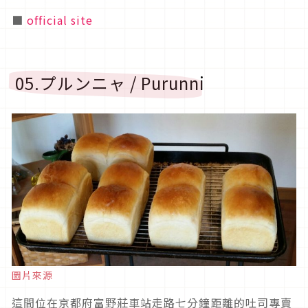
■
official site
05.プルンニャ / Purunni
圖片來源
這間位在京都府富野莊車站走路七分鐘距離的吐司專賣