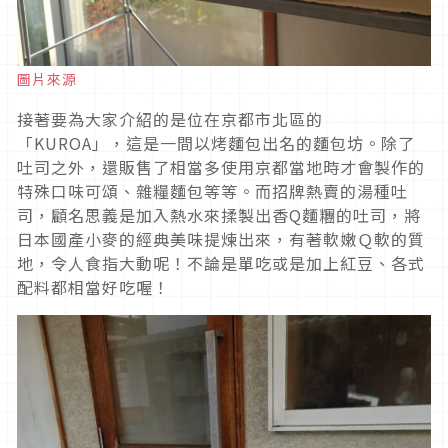
圖片來源
接著要為大家介紹的是位在京都市北區的
「KUROA」，這是一間以烤麵包出名的麵包坊。除了
吐司之外，還販售了相當多使用京都當地時才會製作的
特殊口味可頌、雜糧麵包等等。而招牌熱賣的湯種吐
司，顧名思義是加入熱水來揉製出香Q麵糰的吐司，將
日本國產小麥的經典美味提煉出來，有著軟嫩Ｑ軟的質
地，令人食指大動呢！不論是單吃或是加上紅豆、各式
配料都相當好吃喔！