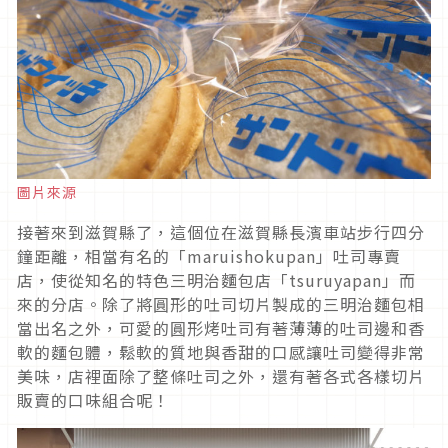
圖片來源
接著來到滋賀縣了，這個位在滋賀縣長濱車站步行四分
鐘距離，相當有名的「maruishokupan」吐司專賣
店，使從知名的特色三明治麵包店「tsuruyapan」而
來的分店。除了將圓形的吐司切片製成的三明治麵包相
當出名之外，可愛的圓形烤吐司有著薄薄的吐司邊和香
軟的麵包體，鬆軟的質地與香甜的口感讓吐司變得非常
美味，店裡面除了整條吐司之外，還有著各式各樣切片
販賣的口味組合呢！