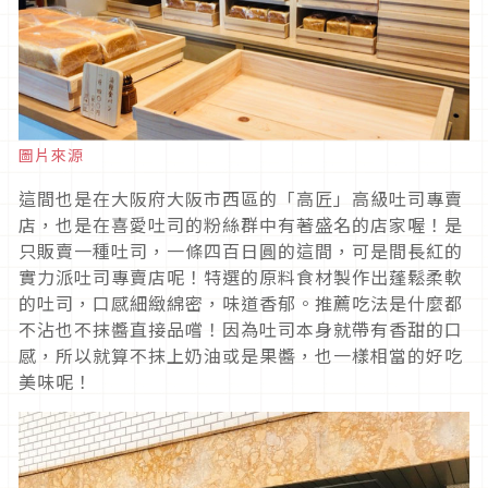
圖片來源
這間也是在大阪府大阪市西區的「高匠」高級吐司專賣
店，也是在喜愛吐司的粉絲群中有著盛名的店家喔！是
只販賣一種吐司，一條四百日圓的這間，可是間長紅的
實力派吐司專賣店呢！特選的原料食材製作出蓬鬆柔軟
的吐司，口感細緻綿密，味道香郁。推薦吃法是什麼都
不沾也不抹醬直接品嚐！因為吐司本身就帶有香甜的口
感，所以就算不抹上奶油或是果醬，也一樣相當的好吃
美味呢！