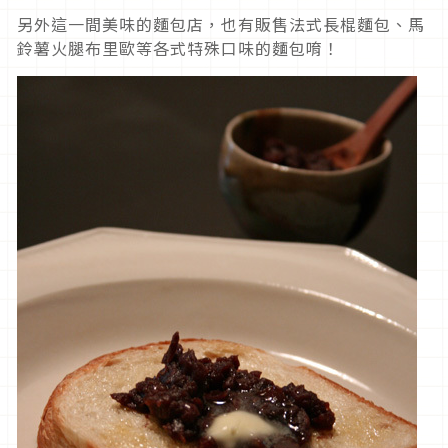
另外這一間美味的麵包店，也有販售法式長棍麵包、馬
鈴薯火腿布里歐等各式特殊口味的麵包唷！