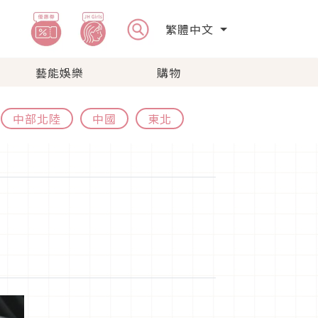
繁體中文
藝能娛樂
購物
中部北陸
中國
東北