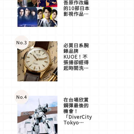
吾原作改編
的10部日本
影視作品推
薦
No.
3
必買日系腕
錶品牌
KUOE！不
張揚卻經得
起時間洗鍊
的經典之作
五選
No.
4
在台場欣賞
鋼彈最後的
機會！
「DiverCity
Tokyo
Plaza」搭
船、購物、