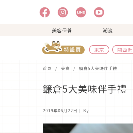
美容保養
潮流
東京
關西近
首頁
美食
鐮倉5大美味伴手禮
鐮倉5大美味伴手禮
2019年06月22日
｜ By