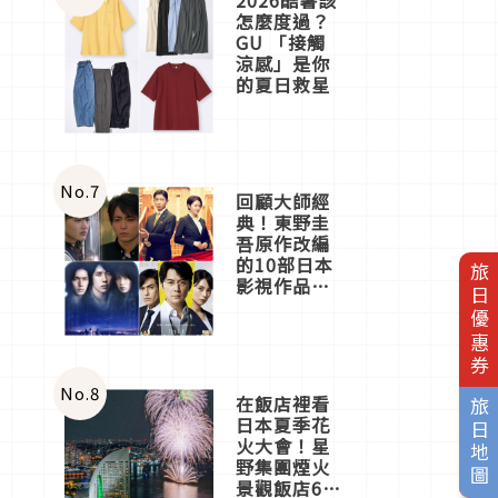
怎麼度過？
GU 「接觸
涼感」是你
的夏日救星
No.
7
回顧大師經
典！東野圭
吾原作改編
的10部日本
旅日優惠券
影視作品推
薦
No.
8
在飯店裡看
旅日地圖
日本夏季花
火大會！星
野集團煙火
景觀飯店6