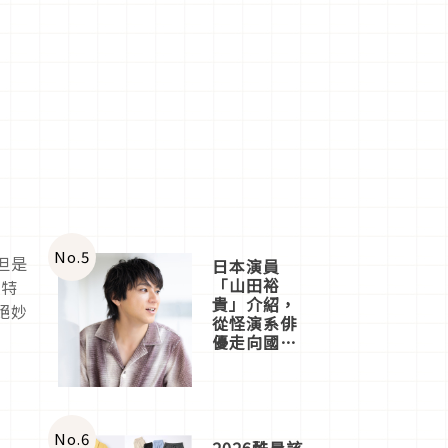
No.
5
但是
日本演員
「山田裕
的特
貴」介紹，
絕妙
從怪演系俳
優走向國民
級日劇主角
No.
6
2026酷暑該