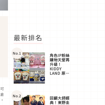
最新排名
No.
1
角色IP粉絲
購物天堂再
升級！
KIDDY
LAND 原宿
店吉伊卡哇
迎客，新開
幕
邊可
OMOKADO
鐮倉
店3分即達
No.
2
回顧大師經
光。
典！東野圭