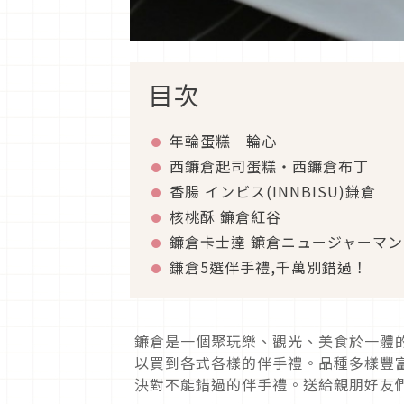
目次
年輪蛋糕 輪心
西鐮倉起司蛋糕・西鐮倉布丁
香腸 インビス(INNBISU)鎌倉
核桃酥 鐮倉紅谷
鐮倉卡士達 鐮倉ニュージャーマン(NE
鎌倉5選伴手禮,千萬別錯過！
鐮倉是一個聚玩樂、觀光、美食於一體
以買到各式各樣的伴手禮。品種多樣豐
決對不能錯過的伴手禮。送給親朋好友