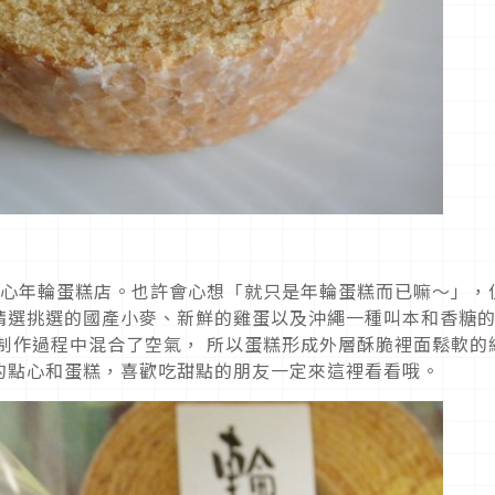
點心年輪蛋糕店。也許會心想「就只是年輪蛋糕而已嘛～」，
精選挑選的國產小麥、新鮮的雞蛋以及沖繩一種叫本和香糖
制作過程中混合了空氣， 所以蛋糕形成外層酥脆裡面鬆軟的
的點心和蛋糕，喜歡吃甜點的朋友一定來這裡看看哦。