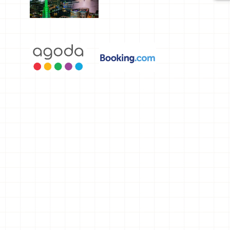
選，讓你不
用人擠人悠
閒欣賞