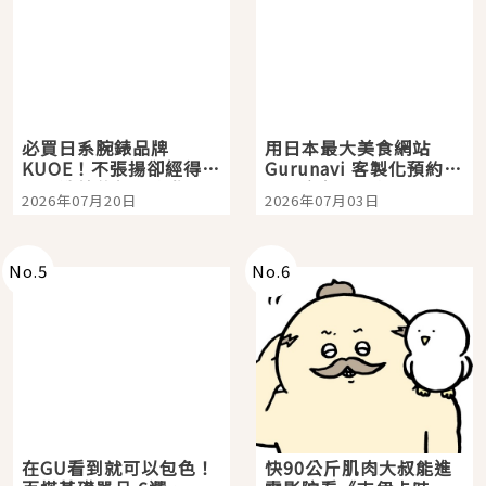
必買日系腕錶品牌
用日本最大美食網站
KUOE！不張揚卻經得起
Gurunavi 客製化預約九
時間洗鍊的經典之作五
大都市餐廳，打造專屬
2026年07月20日
2026年07月03日
選
美食體驗！
No.
5
No.
6
在GU看到就可以包色！
快90公斤肌肉大叔能進