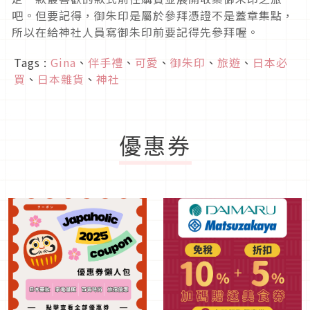
吧。但要記得，御朱印是屬於參拜憑證不是蓋章集點，
所以在給神社人員寫御朱印前要記得先參拜喔。
Tags :
Gina
、
伴手禮
、
可愛
、
御朱印
、
旅遊
、
日本必
買
、
日本雜貨
、
神社
優惠券