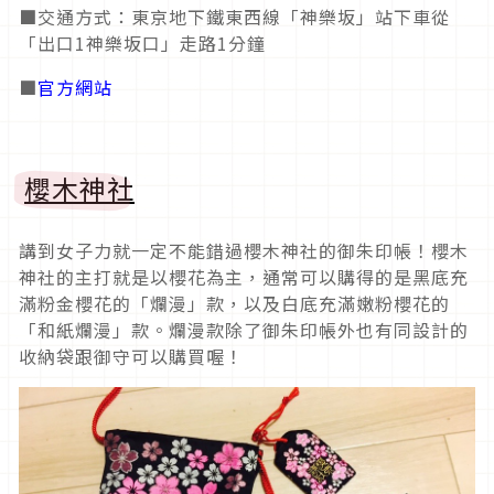
■交通方式：東京地下鐵東西線「神樂坂」站下車從
「出口1神樂坂口」走路1分鐘
■
官方網站
櫻木神社
講到女子力就一定不能錯過櫻木神社的御朱印帳！櫻木
神社的主打就是以櫻花為主，通常可以購得的是黑底充
滿粉金櫻花的「爛漫」款，以及白底充滿嫩粉櫻花的
「和紙爛漫」款。爛漫款除了御朱印帳外也有同設計的
收納袋跟御守可以購買喔！