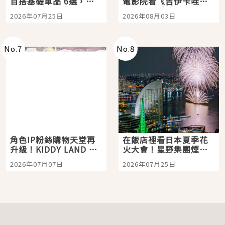
百搭基礎單品 6選，閉
電影院看《吉伊卡哇》
眼全收也不心疼
嗎？日本重金屬樂團
2026年07月25日
2026年08月03日
「打首」會長與nagano
老師一同給出了答案
No.
7
No.
8
角色IP粉絲購物天堂再
在飯店裡看日本夏季花
升級！KIDDY LAND 原
火大會！星野集團煙火
宿店吉伊卡哇迎客，新
景觀飯店6選，讓你不用
2026年07月07日
2026年07月25日
開幕 OMOKADO 店3分
人擠人悠閒欣賞
即達