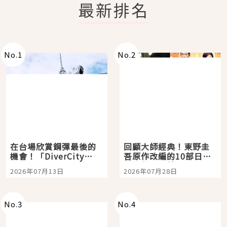
最新排名
No.
1
No.
2
在台場欣賞鋼彈最後的
回顧大師經典！東野圭
機會！「DiverCity
吾原作改編的10部日本
Tokyo Plaza」搭船、
影視作品推薦
2026年07月13日
2026年07月28日
購物、美食及夜景，一
次全體驗
No.
3
No.
4