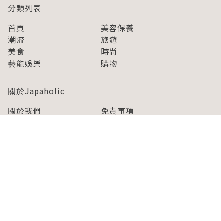
分類列表
首頁
美容保養
潮流
旅遊
美食
時尚
藝能娛樂
購物
關於Japaholic
關於我們
免責事項
寫手招募
Japaholic Girls招募
廣告、合作洽談
關鍵字列表
お問い合わせ