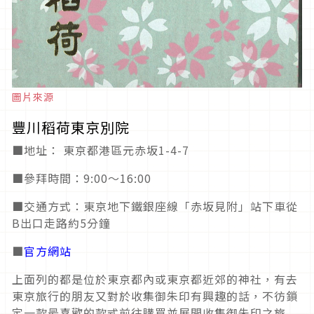
圖片來源
豐川稻荷東京別院
■地址： 東京都港區元赤坂1-4-7
■參拜時間：9:00～16:00
■交通方式：東京地下鐵銀座線「赤坂見附」站下車從
B出口走路約5分鐘
■
官方網站
上面列的都是位於東京都內或東京都近郊的神社，有去
東京旅行的朋友又對於收集御朱印有興趣的話，不彷鎖
定一款最喜歡的款式前往購買並展開收集御朱印之旅