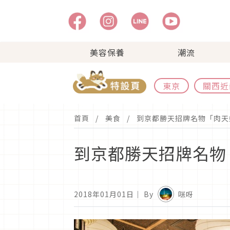
美容保養
潮流
東京
關西近
首頁
美食
到京都勝天招牌名物「肉天
到京都勝天招牌名物
2018年01月01日
｜ By
咪呀