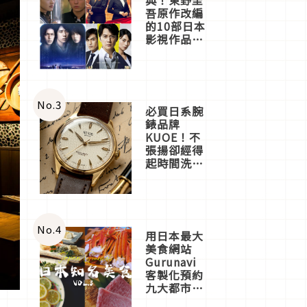
吾原作改編
的10部日本
影視作品推
薦
No.
3
必買日系腕
錶品牌
KUOE！不
張揚卻經得
起時間洗鍊
的經典之作
五選
No.
4
用日本最大
美食網站
Gurunavi
客製化預約
九大都市餐
廳，打造專