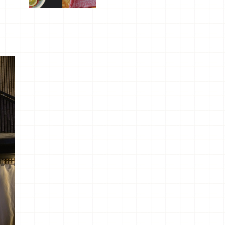
屬美食體
驗！