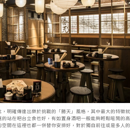
念，明確傳達出樂於挑戰的「勝天」風格，其中最大的特徵
速的站在吧台立食也好，有如置身酒吧一般能夠輕鬆喧鬧的
的空間在這裡也都一併替你安排好，對於獨自前往或是多人