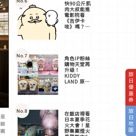
No.
6
快90公斤肌
肉大叔能進
電影院看
《吉伊卡
哇》嗎？日
本重金屬樂
團「打首」
會長與
nagano老師
一同給出了
No.
7
角色IP粉絲
答案
購物天堂再
升級！
旅日優惠券
KIDDY
LAND 原宿
店吉伊卡哇
迎客，新開
幕
OMOKADO
店3分即達
No.
8
旅日地圖
在飯店裡看
就是
日本夏季花
高腳
火大會！星
野集團煙火
的團