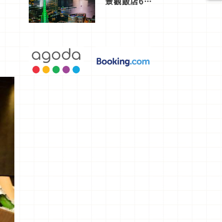
景觀飯店6
選，讓你不
用人擠人悠
閒欣賞