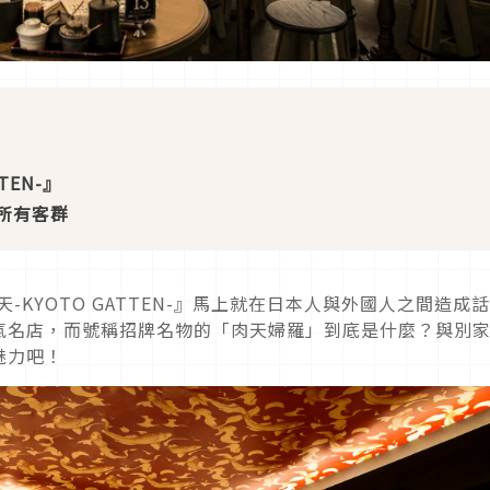
TEN-
』
所有客群
-KYOTO GATTEN-』馬上就在日本人與外國人之間造成話
氣名店，而號稱招牌名物的「肉天婦羅」到底是什麼？與別
魅力吧！