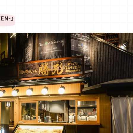
TEN-
』