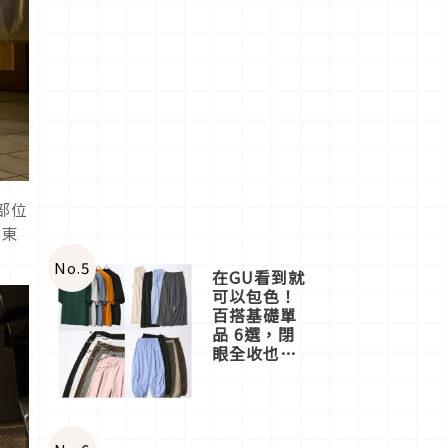
部位
點東
。
No.
5
在GU看到就
可以包色！
百搭基礎單
品 6選，閉
眼全收也不
心疼