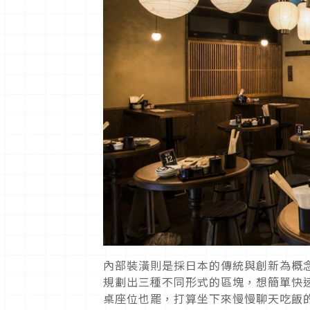
內部裝潢則是採日本的傳統與創新為概
規劃出三種不同形式的區塊，想簡單快
桌座位也罷，打算坐下來慢慢聊天吃飯