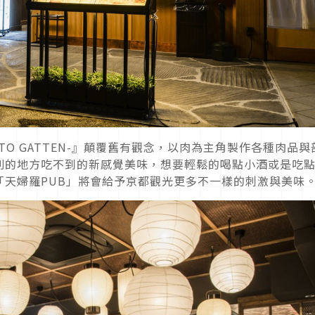
TO GATTEN-』顛覆舊有觀念，以肉為主角製作各種肉品與
別的地方吃不到的新感覺美味，想要輕鬆的喝點小酒或是吃
「天婦羅PUB」將會給予京都觀光更多不一樣的刺激與美味