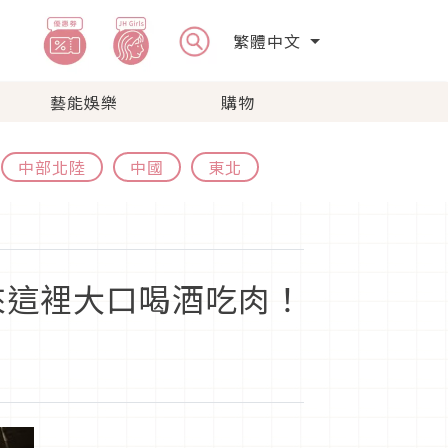
繁體中文
藝能娛樂
購物
中部北陸
中國
東北
來這裡大口喝酒吃肉！