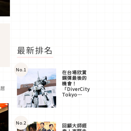
最新排名
No.
1
在台場欣賞
鋼彈最後的
機會！
家居
「DiverCity
Tokyo
Plaza」搭
船、購物、
美食及夜
景，一次全
體驗
No.
2
回顧大師經
典！東野圭