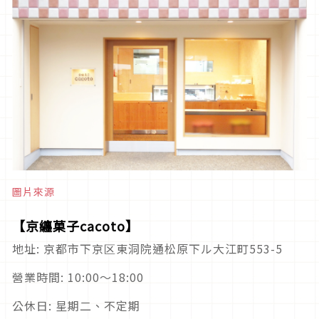
圖片來源
【
京纏菓子cacoto
】
地址: 京都市下京区東洞院通松原下ル大江町553-5
營業時間: 10:00～18:00
公休日: 星期二、不定期