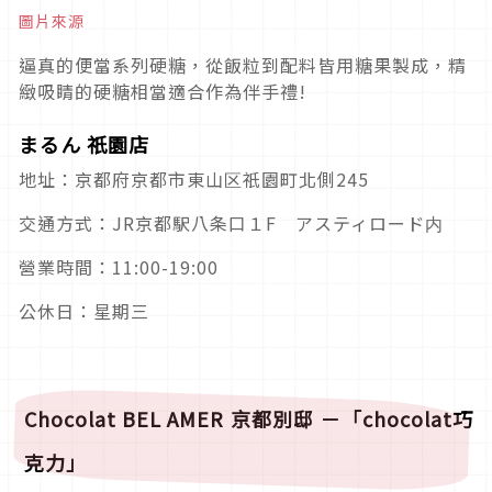
圖片來源
逼真的便當系列硬糖，從飯粒到配料皆用糖果製成，精
緻吸睛的硬糖相當適合作為伴手禮!
まるん 祇園店
地址：京都府京都市東山区祇園町北側245
交通方式：JR京都駅八条口１F アスティロード内
營業時間：11:00-19:00
公休日：星期三
Chocolat BEL AMER
京都別邸
－「
chocolat
巧
克力
」