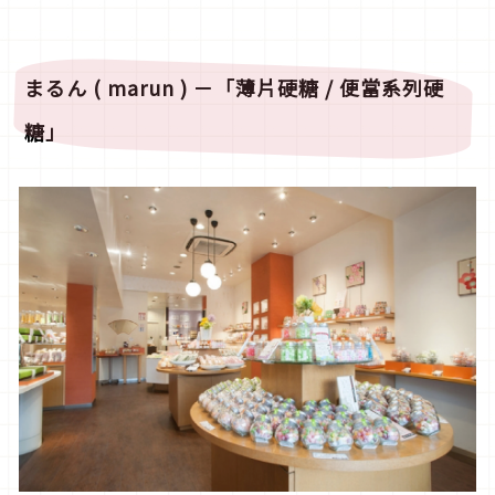
まるん
( marun )
－
「
薄片硬糖
/
便當系列硬
糖
」