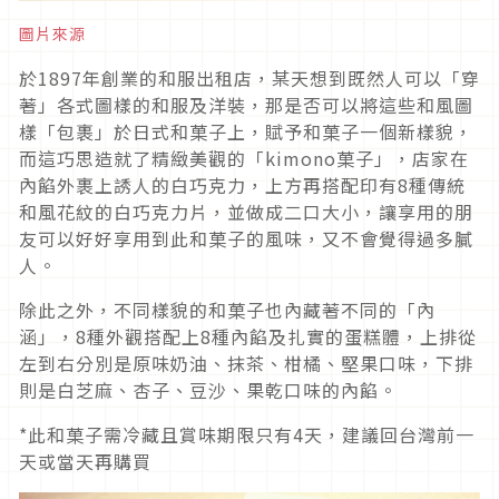
圖片來源
於1897年創業的和服出租店，某天想到既然人可以「穿
著」各式圖樣的和服及洋裝，那是否可以將這些和風圖
樣「包裹」於日式和菓子上，賦予和菓子一個新樣貌，
而這巧思造就了精緻美觀的「kimono菓子」，店家在
內餡外裹上誘人的白巧克力，上方再搭配印有8種傳統
和風花紋的白巧克力片，並做成二口大小，讓享用的朋
友可以好好享用到此和菓子的風味，又不會覺得過多膩
人。
除此之外，不同樣貌的和菓子也內藏著不同的「內
涵」，8種外觀搭配上8種內餡及扎實的蛋糕體，上排從
左到右分別是原味奶油、抹茶、柑橘、堅果口味，下排
則是白芝麻、杏子、豆沙、果乾口味的內餡。
*此和菓子需冷藏且賞味期限只有4天，建議回台灣前一
天或當天再購買