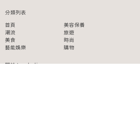
分類列表
首頁
美容保養
潮流
旅遊
美食
時尚
藝能娛樂
購物
關於Japaholic
關於我們
免責事項
寫手招募
Japaholic Girls招募
廣告、合作洽談
關鍵字列表
お問い合わせ