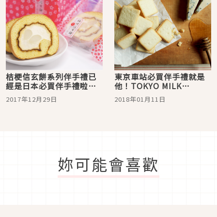
桔梗信玄餅系列伴手禮已
東京車站必買伴手禮就是
經是日本必買伴手禮啦！
他！TOKYO MILK
系列商品一次告訴你！
CHEESE FACTORY。結合
2017年12月29日
2018年01月11日
香濃牛奶與法國起司的好
味道
妳可能會喜歡