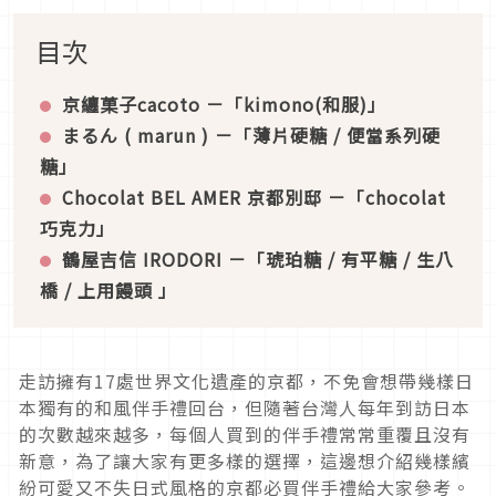
目次
京纏菓子cacoto
－「
kimono
(
和服)
」
まるん
( marun )
－
「
薄片硬糖
/
便當系列硬
糖
」
Chocolat BEL AMER
京都別邸
－「
chocolat
巧克力
」
鶴屋吉信 IRODORI －「琥珀糖 / 有平糖 / 生八
橋 / 上用饅頭 」
走訪擁有17處世界文化遺產的京都，不免會想帶幾樣日
本獨有的和風伴手禮回台，但隨著台灣人每年到訪日本
的次數越來越多，每個人買到的伴手禮常常重覆且沒有
新意，為了讓大家有更多樣的選擇，這邊想介紹幾樣繽
紛可愛又不失日式風格的京都必買伴手禮給大家參考。