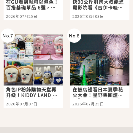
在GU看到就可以包色！
快90公斤肌肉大叔能進
百搭基礎單品 6選，閉
電影院看《吉伊卡哇》
眼全收也不心疼
嗎？日本重金屬樂團
2026年07月25日
2026年08月03日
「打首」會長與nagano
老師一同給出了答案
No.
7
No.
8
角色IP粉絲購物天堂再
在飯店裡看日本夏季花
升級！KIDDY LAND 原
火大會！星野集團煙火
宿店吉伊卡哇迎客，新
景觀飯店6選，讓你不用
2026年07月07日
2026年07月25日
開幕 OMOKADO 店3分
人擠人悠閒欣賞
即達