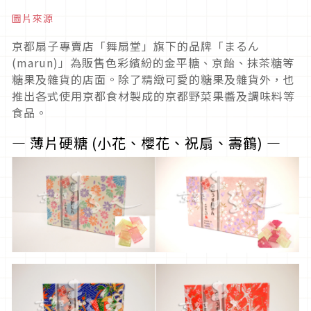
圖片來源
京都扇子專賣店「舞扇堂」旗下的品牌「まるん
(marun)」為販售色彩繽紛的金平糖、京飴、抹茶糖等
糖果及雜貨的店面。除了精緻可愛的糖果及雜貨外，也
推出各式使用京都食材製成的京都野菜果醬及調味料等
食品。
― 薄片硬糖 (小花、櫻花、祝扇、壽鶴) ―