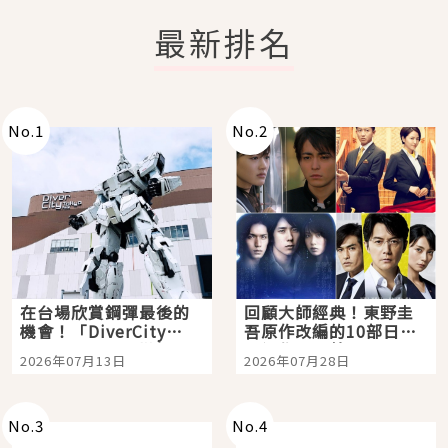
最新排名
No.
1
No.
2
在台場欣賞鋼彈最後的
回顧大師經典！東野圭
機會！「DiverCity
吾原作改編的10部日本
Tokyo Plaza」搭船、
影視作品推薦
2026年07月13日
2026年07月28日
購物、美食及夜景，一
次全體驗
No.
3
No.
4