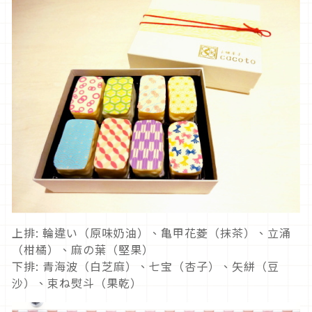
上排: 輪違い（原味奶油）、亀甲花菱（抹茶）、立涌
（柑橘）、麻の葉（堅果）
下排: 青海波（白芝麻）、七宝（杏子）、矢絣（豆
沙）、束ね熨斗（果乾）