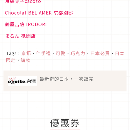
京纏菓子cacoto
Chocolat BEL AMER 京都別邸
鶴屋吉信 IRODORI
まるん 祇園店
Tags :
京都
、
伴手禮
、
可愛
、
巧克力
、
日本必買
、
日本
限定
、
購物
最新奇的日本，一次讀完
優惠券