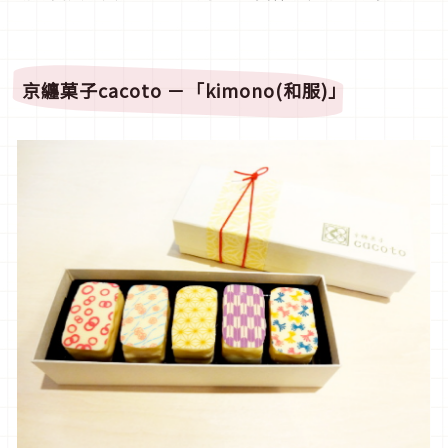
京纏菓子cacoto
－「
kimono
(
和服)
」