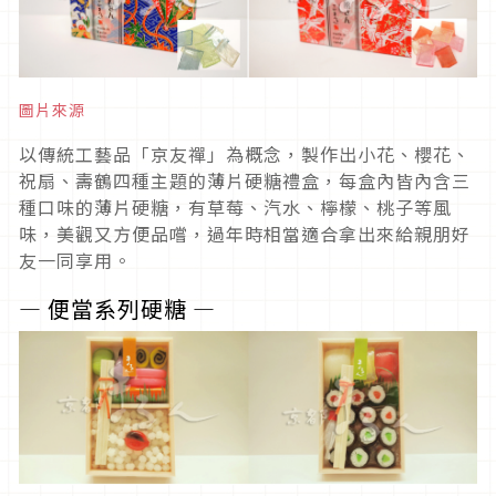
圖片來源
以傳統工藝品「京友禪」為概念，製作出小花、櫻花、
祝扇、壽鶴四種主題的薄片硬糖禮盒，每盒內皆內含三
種口味的薄片硬糖，有草莓、汽水、檸檬、桃子等風
味，美觀又方便品嚐，過年時相當適合拿出來給親朋好
友一同享用。
― 便當系列硬糖 ―