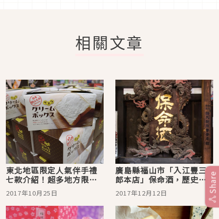
相關文章
東北地區限定人氣伴手禮
廣島縣福山市「入江豐三
Share
七款介紹！超多地方限定
郎本店」保命酒，歷史悠
絕對必買！
久來一瓶當伴手禮吧
2017年10月25日
2017年12月12日