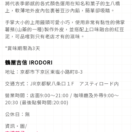
將代表季節感的各式顏色運用在知名和菓子的生八橋
上，軟薄地外皮內包裹著豆沙內餡，簡單卻吸睛。
手掌大小的上用饅頭可愛小巧，使用非常有黏性的佛掌
薯蕷(山藥的一種)製作外皮，並搭配上口味融合的紅豆
泥，可品嚐到只有老店才有的滋味。
*賞味期限為3天
鶴屋吉信 IRODORI
地址：京都市下京区東塩小路町8-3
交通方式：JR京都駅八条口１F アスティロード内
營業時間：店面9:00～21:00 / 咖啡廳及外帶9:00～
20:30 (最後點餐時間:20:00)
公休日：無
資訊・圖/