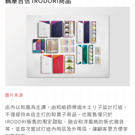
鶴屋吉信 IRODORI商品
圖片來源
店內以和風為主調，由和紙師傅堀木エリ子設計打造，
不僅提供本店主打的和菓子商品，也販售僅只於
IRODORI販售的限定甜點、融合和洋風格的新式雜貨
等，並首次嘗試打造內用區及外帶區，讓顧客更方便享