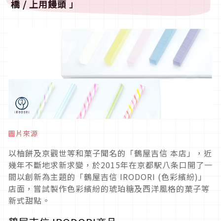
橋 / 上用饅頭 」
圖片來源
以柚餅及京觀世等和菓子聞名的「鶴屋吉信 本店」，近
幾年不斷地求新求變，於2015年在京都駅八条口開了一
間以創新為主題的「鶴屋吉信 IRODORI (色彩繽紛)」
店面，嘗試製作色彩繽紛的琥珀糖及西洋風格的菓子等
新式甜點。