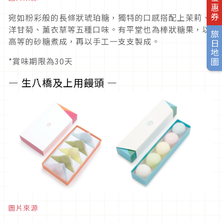
宛如粉彩般的長條狀琥珀糖，獨特的口感搭配上茉莉、
洋甘菊、薰衣草等五種口味。有平堂也為棒狀糖果，以
旅日地圖
高等的砂糖煮成，再以手工一支支製成。
*賞味期限為30天
― 生八橋及上用饅頭 ―
圖片來源