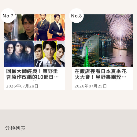
No.
7
No.
8
回顧大師經典！東野圭
在飯店裡看日本夏季花
吾原作改編的10部日本
火大會！星野集團煙火
影視作品推薦
景觀飯店6選，讓你不用
2026年07月28日
2026年07月25日
人擠人悠閒欣賞
分類列表