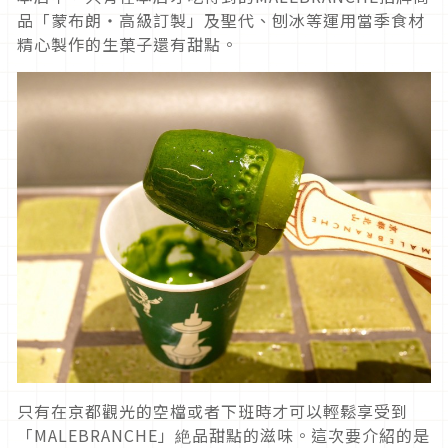
品「蒙布朗・高級訂製」及聖代、刨冰等運用當季食材
精心製作的生菓子還有甜點。
只有在京都觀光的空檔或者下班時才可以輕鬆享受到
「MALEBRANCHE」絶品甜點的滋味。這次要介紹的是