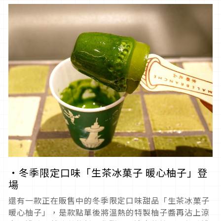
・冬季限定口味「生茶冰菓子 暖心柚子」登
場
還有一款正在販售中的冬季限定口味甜品「生茶冰菓子
暖心柚子」，是款點單後將溫熱的特製柚子醬再沾上涼