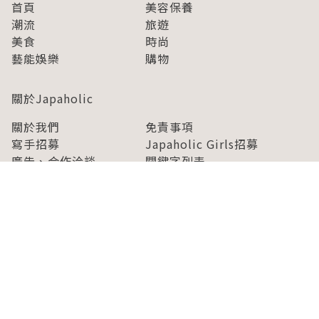
首頁
美容保養
潮流
旅遊
美食
時尚
藝能娛樂
購物
關於Japaholic
關於我們
免責事項
寫手招募
Japaholic Girls招募
廣告、合作洽談
關鍵字列表
お問い合わせ