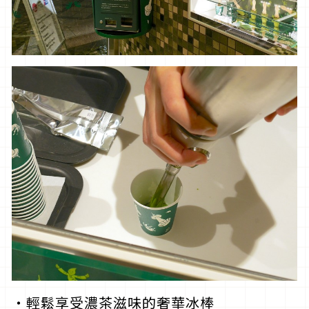
・輕鬆享受濃茶滋味的奢華冰棒