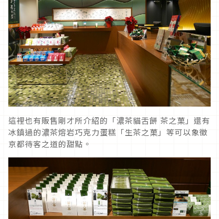
這裡也有販售剛才所介紹的「濃茶貓舌餅 茶之菓」還有
冰鎮過的濃茶熔岩巧克力蛋糕「生茶之菓」等可以象徵
京都待客之道的甜點。