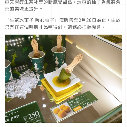
爽又濃醇生茶冰菓的新感覺甜點。清爽的柚子香氣將濃
茶的美味更提升。
「生茶冰菓子 暖心柚子」僅販售至2月28日為止。由於
只有在這個時期才品嚐得到，請務必把握機會。