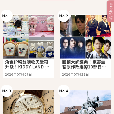
Share
No.
1
No.
2
角色IP粉絲購物天堂再
回顧大師經典！東野圭
升級！KIDDY LAND 原
吾原作改編的10部日本
宿店吉伊卡哇迎客，新
影視作品推薦
2026年07月07日
2026年07月28日
開幕 OMOKADO 店3分
即達
No.
3
No.
4