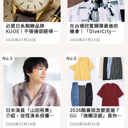
必買日系腕錶品牌
在台場欣賞鋼彈最後的
KUOE！不張揚卻經得起
機會！「DiverCity
時間洗鍊的經典之作五
Tokyo Plaza」搭船、
2026年07月20日
2026年07月13日
選
購物、美食及夜景，一
次全體驗
No.
5
No.
6
日本演員「山田裕貴」
2026酷暑該怎麼度過？
介紹，從怪演系俳優走
GU 「接觸涼感」是你的
向國民級日劇主角
夏日救星
2026年07月24日
2026年06月25日