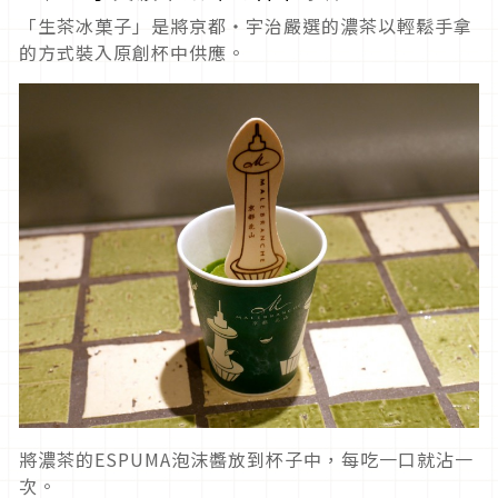
「生茶冰菓子」是將京都・宇治嚴選的濃茶以輕鬆手拿
的方式裝入原創杯中供應。
將濃茶的ESPUMA泡沫醬放到杯子中，每吃一口就沾一
次。