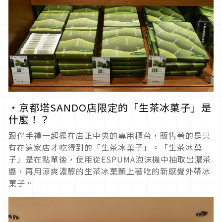
・京都塔SANDO店限定的「生茶冰菓子」是
什麼！？
跟伴手禮一起擺在店正中央的專用櫃台，販售著的是只
有在這家店才吃得到的「生茶冰菓子」。「生茶冰菓
子」是在點單後，使用從ESPUMA泡沫機中抽取出濃茶
醬，再用涼爽濃醇的生茶冰菓蘸上著吃的新感覺外帶冰
菓子。