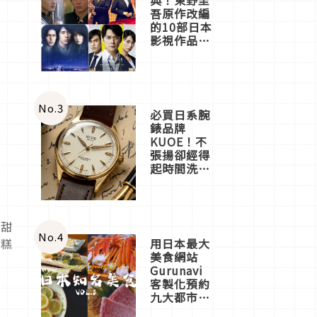
吾原作改編
的10部日本
影視作品推
薦
No.
3
必買日系腕
錶品牌
KUOE！不
張揚卻經得
起時間洗鍊
的經典之作
五選
民甜
No.
4
用日本最大
蛋糕
美食網站
Gurunavi
客製化預約
九大都市餐
廳，打造專