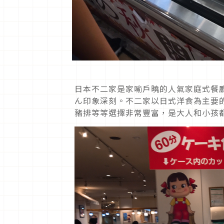
日本不二家是家喻戶曉的人氣家庭式餐
ん印象深刻。不二家以日式洋食為主要
豬排等等選擇非常豐富，是大人和小孩