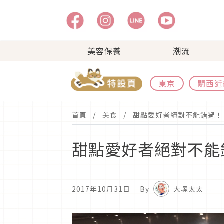
美容保養
潮流
東京
關西近
首頁
美食
甜點愛好者絕對不能錯過！
甜點愛好者絕對不能
2017年10月31日
｜ By
大塚太太