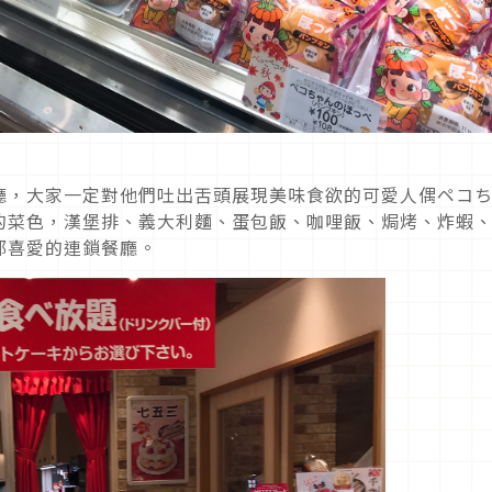
廳，大家一定對他們吐出舌頭展現美味食欲的可愛人偶ペコ
的菜色，漢堡排、義大利麵、蛋包飯、咖哩飯、焗烤、炸蝦
都喜愛的連鎖餐廳。