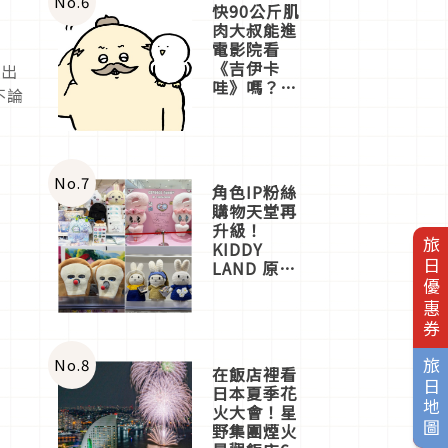
No.
6
快90公斤肌
肉大叔能進
電影院看
《吉伊卡
指出
哇》嗎？日
不論
本重金屬樂
團「打首」
會長與
nagano老師
一同給出了
No.
7
角色IP粉絲
答案
購物天堂再
升級！
旅日優惠券
KIDDY
LAND 原宿
店吉伊卡哇
迎客，新開
幕
OMOKADO
店3分即達
No.
8
旅日地圖
在飯店裡看
日本夏季花
火大會！星
野集團煙火