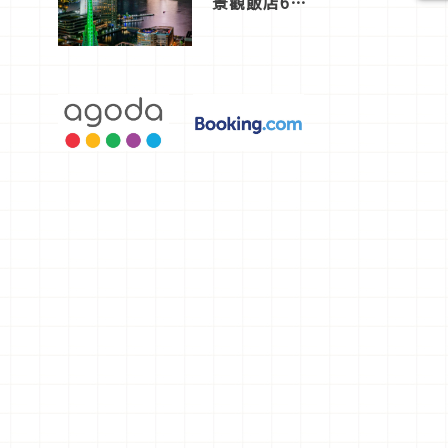
景觀飯店6
選，讓你不
用人擠人悠
閒欣賞