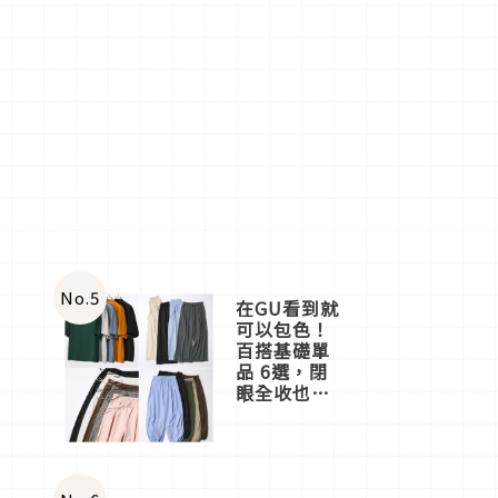
No.
5
在GU看到就
可以包色！
百搭基礎單
品 6選，閉
眼全收也不
心疼