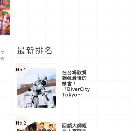
最新排名
ちゃ
、炸
No.
1
在台場欣賞
鋼彈最後的
機會！
「DiverCity
Tokyo
Plaza」搭
船、購物、
美食及夜
景，一次全
體驗
No.
2
回顧大師經
典！東野圭