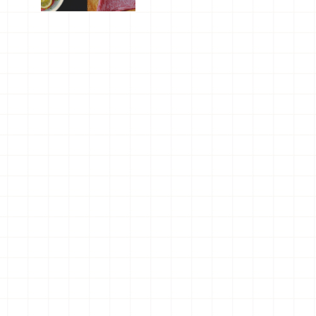
屬美食體
驗！