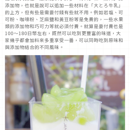
添加物，也就是說可以追加一些材料在「大とろ牛乳」
的上方，但有些是需要付錢有些就不用。例如岩塩、可
可粉、咖啡粉、芝麻鹽和黃豆粉等是免費的，一些水果
類的添加物和巧可力等就必須付費。就算是要付費也是
100～180日幣左右，既然可以吃到更豐富的味道，大
家幾乎都會加料來多重享受一番，可以同時吃到原味和
與添加物結合的不同風味。