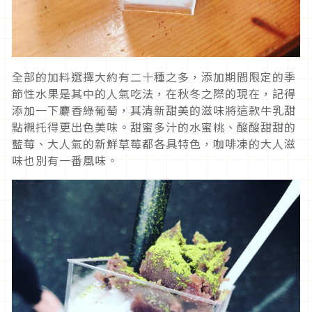
全部的加料選擇大約有二十種之多，添加期間限定的季
節性水果是其中的人氣吃法，在秋冬之際的現在，記得
添加一下麝香綠葡萄，其清新甜美的滋味將這款牛乳甜
點襯托得更出色美味。甜蜜多汁的水蜜桃、酸酸甜甜的
藍莓、大人氣的新鮮草莓都各具特色，咖啡凍的大人滋
味也別有一番風味。