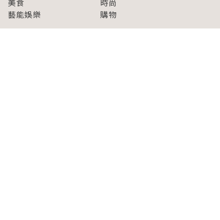
美食
時尚
藝能娛樂
購物
關於Japaholic
關於我們
免責事項
寫手招募
Japaholic Girls招募
廣告、合作洽談
關鍵字列表
お問い合わせ
看看更多有關Japaholic！