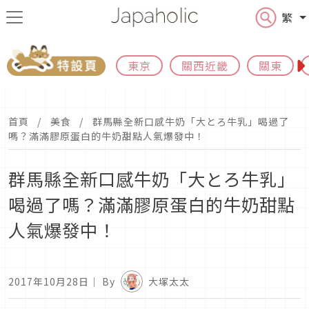
繁
東京
關西近畿
關東
首頁
美食
群馬縣全新口感牛奶「大とろ牛乳」喝過了
嗎？滿滿膠原蛋白的牛奶甜點人氣爆發中！
群馬縣全新口感牛奶「大とろ牛乳」
喝過了嗎？滿滿膠原蛋白的牛奶甜點
人氣爆發中！
2017年10月28日
｜ By
大塚太太