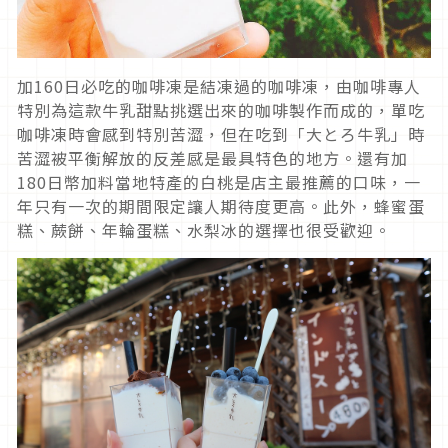
加160日必吃的咖啡凍是結凍過的咖啡凍，由咖啡專人
特別為這款牛乳甜點挑選出來的咖啡製作而成的，單吃
咖啡凍時會感到特別苦澀，但在吃到「大とろ牛乳」時
苦澀被平衡解放的反差感是最具特色的地方。還有加
180日幣加料當地特產的白桃是店主最推薦的口味，一
年只有一次的期間限定讓人期待度更高。此外，蜂蜜蛋
糕、蕨餅、年輪蛋糕、水梨冰的選擇也很受歡迎。