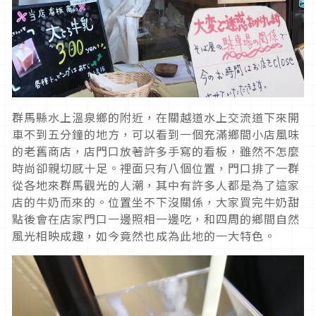
群馬縣水上溫泉鄉的附近，在關越道水上交流道下來開
車不到五分鐘的地方，可以看到一個充滿鄉間小店風味
的老舊商店，店門口放著許多手寫的看板，雖然不怎麼
時尚卻親切感十足。裡面只有八個位置，門口排了一群
從各地來群馬觀光的人潮，其中有許多人都是為了這家
店的牛奶而來的。位置坐不下沒關係，大家買完牛奶甜
點後會在店家門口一邊照相一邊吃，和四周的鄉間自然
風光相映成趣，如今竟然也成為此地的一大特色。