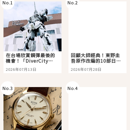
No.
1
No.
2
在台場欣賞鋼彈最後的
回顧大師經典！東野圭
機會！「DiverCity
吾原作改編的10部日本
Tokyo Plaza」搭船、
影視作品推薦
2026年07月13日
2026年07月28日
購物、美食及夜景，一
次全體驗
No.
3
No.
4