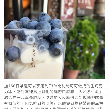
加160日幣還可以享用到73%比利時可可做成的生巧克
力冰，吃到嘴裡馬上融化的綿密口感和「大とろ牛乳」
結合在一起真是絕品，吃過的人反應努力到現場排隊是
有價值的，因為吃到的時候可以體會到甜點帶來的幸福
感。另外加180日幣可以吃到添加滿滿的新鮮藍莓，淡