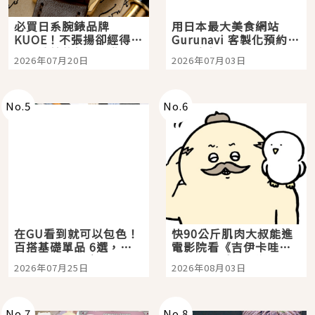
必買日系腕錶品牌
用日本最大美食網站
KUOE！不張揚卻經得起
Gurunavi 客製化預約九
時間洗鍊的經典之作五
大都市餐廳，打造專屬
2026年07月20日
2026年07月03日
選
美食體驗！
No.
5
No.
6
在GU看到就可以包色！
快90公斤肌肉大叔能進
百搭基礎單品 6選，閉
電影院看《吉伊卡哇》
眼全收也不心疼
嗎？日本重金屬樂團
2026年07月25日
2026年08月03日
「打首」會長與nagano
老師一同給出了答案
No.
7
No.
8