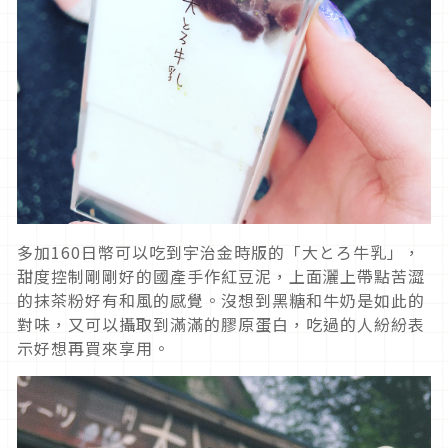
多加160日幣可以吃到宇治金時版的「大とろ牛乳」，
甜度控制剛剛好的國產手作紅豆泥，上面灑上帶點苦澀
的抹茶粉好有和風的感覺。沒想到黑糖和牛奶是如此的
對味，又可以攝取到滿滿的膠原蛋白，吃過的人紛紛表
示好想再買來享用。