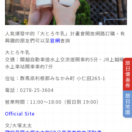
人氣爆發中的「大とろ牛乳」計畫會開放網路訂購，有
興趣的朋友們可以至
官網
查詢
大とろ牛乳
交通：關越自動車道水上交流道開車約5分、JR上越線
旅日優惠券
水上車站開車車約7分
住址：群馬県利根郡みなかみ町 小仁田265-1
電話：0278-25-3604
旅日地圖
營業時間：11:00～18:00（假日到 19:00）
Official Site
文/大塚太太