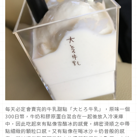
每天必定會賣完的牛乳甜點「大とろ牛乳」，原味一個
300日幣，牛奶和膠原蛋白混合在一起後放入冷凍庫
中，因此吃起來有點像雪酪冰的感覺，綿密滑順之中帶
點細緻的顆粒口感。又有點像在喝冰沙＋奶昔般的感