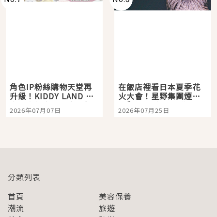
角色IP粉絲購物天堂再
在飯店裡看日本夏季花
升級！KIDDY LAND 原
火大會！星野集團煙火
宿店吉伊卡哇迎客，新
景觀飯店6選，讓你不用
2026年07月07日
2026年07月25日
開幕 OMOKADO 店3分
人擠人悠閒欣賞
即達
分類列表
首頁
美容保養
潮流
旅遊