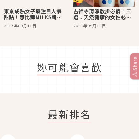
東京成熟女子最注目人氣
吉祥寺清涼散步必備！三
甜點！惠比壽MILKS新型
選：天然健康的女性必訪
態冰淇淋登場！
冰淇淋店
2017年09月11日
2017年09月19日
Share
妳可能會喜歡
最新排名