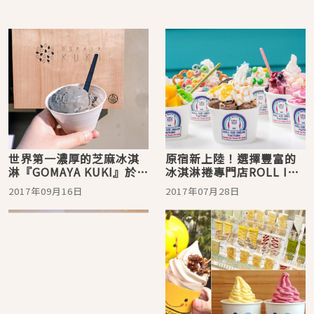
世界第一濃厚的芝麻冰淇
原宿新上陸！選擇豐富的
淋『GOMAYA KUKI』於表
冰淇淋捲專門店ROLL ICE
參道人氣登場！
CREAM FACTORY真的超
2017年09月16日
2017年07月28日
級誘人