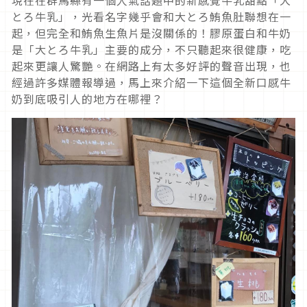
現在在群馬縣有一個人氣話題中的新感覺牛乳甜點「大
とろ牛乳」，光看名字幾乎會和大とろ鮪魚肚聯想在一
起，但完全和鮪魚生魚片是沒關係的！膠原蛋白和牛奶
是「大とろ牛乳」主要的成分，不只聽起來很健康，吃
起來更讓人驚艷。在網路上有太多好評的聲音出現，也
經過許多媒體報導過，馬上來介紹一下這個全新口感牛
奶到底吸引人的地方在哪裡？