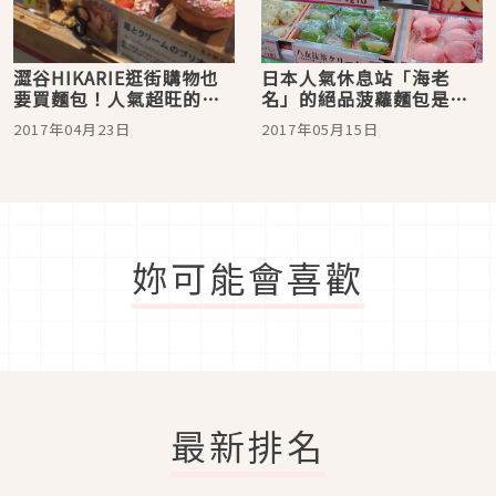
澀谷HIKARIE逛街購物也
日本人氣休息站「海老
要買麵包！人氣超旺的美
名」的絕品菠蘿麵包是自
味麵包店「LE PAIN」
駕者必吃美食！
2017年04月23日
2017年05月15日
妳可能會喜歡
最新排名