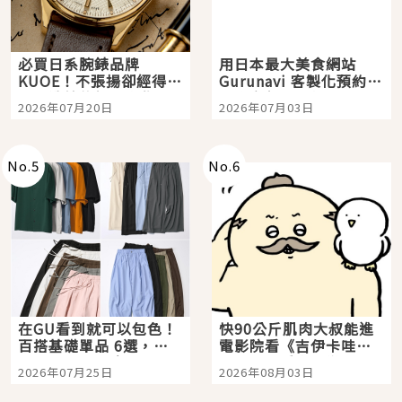
必買日系腕錶品牌
用日本最大美食網站
KUOE！不張揚卻經得起
Gurunavi 客製化預約九
時間洗鍊的經典之作五
大都市餐廳，打造專屬
2026年07月20日
2026年07月03日
選
美食體驗！
No.
5
No.
6
在GU看到就可以包色！
快90公斤肌肉大叔能進
百搭基礎單品 6選，閉
電影院看《吉伊卡哇》
眼全收也不心疼
嗎？日本重金屬樂團
2026年07月25日
2026年08月03日
「打首」會長與nagano
老師一同給出了答案