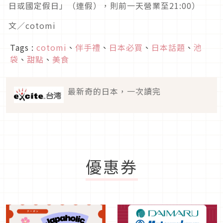
日或國定假日」（連假），則前一天營業至21:00）
文／cotomi
Tags :
cotomi
、
伴手禮
、
日本必買
、
日本話題
、
池
袋
、
甜點
、
美食
最新奇的日本，一次讀完
優惠券