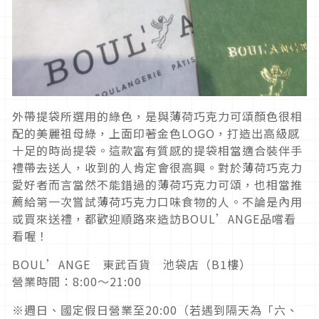
外帶提袋所選用的綠色，是與薄荷巧克力可頌顏色很相
配的美麗祖母綠，上面印著金色LOGO，打造出高級感
十足的時尚提袋。這款富有質感的提袋相當適合裝伴手
禮帶去送人，收到的人肯定會很高興。對於薄荷巧克力
愛好者而言當然不能錯過的薄荷巧克力可頌，也相當推
薦給第一次嘗試薄荷巧克力口味食物的人。不論是內用
或買來送禮，都歡迎順路來造訪BOUL’ANGE品嚐看
看喔！
BOUL’ANGE 東武百貨 池袋店（B1樓）
營業時間：8:00～21:00
※週日、國定假日營業至20:00（若遇到隔天為「六、