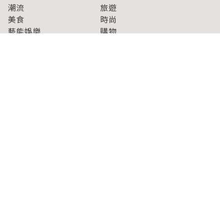
潮流
旅遊
美食
時尚
藝能娛樂
購物
關於Japaholic
關於我們
免責事項
寫手招募
Japaholic Girls招募
廣告、合作洽談
關鍵字列表
お問い合わせ
看看更多有關Japaholic！