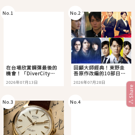
No.
1
No.
2
在台場欣賞鋼彈最後的
回顧大師經典！東野圭
機會！「DiverCity
吾原作改編的10部日本
Tokyo Plaza」搭船、
影視作品推薦
2026年07月13日
2026年07月28日
購物、美食及夜景，一
Share
次全體驗
No.
3
No.
4