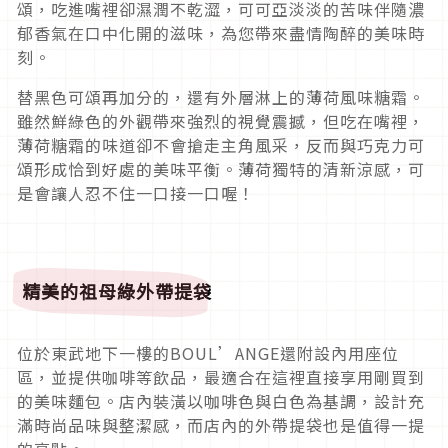
頌，吃進嘴裡卻濕潤不乾澀，可可亞淡淡的苦味伴隨濃
郁香氣在口中化開的滋味，為您帶來盡情陶醉的美味時
刻。
替黑色可頌再加分的，還有外層淋上的薄荷風味糖霜。
雖然鮮綠色的外觀帶來強烈的視覺震撼，但吃在嘴裡，
薄荷糖霜的味道卻不會搶走主角風采，反而與巧克力可
頌形成恰到好處的美味平衡。薄荷獨特的清新涼感，可
是會讓人忍不住一口接一口喔！
精美的祖母綠外帶提袋
位於東武地下一樓的BOUL’ANGE還附設內用座位
區，並提供咖啡等飲品，最適合在這裡直接享用剛買到
的美味麵包。店內裝潢以咖啡色與白色為基調，設計充
滿時尚品味與整潔感，而店內的外帶提袋也是值得一提