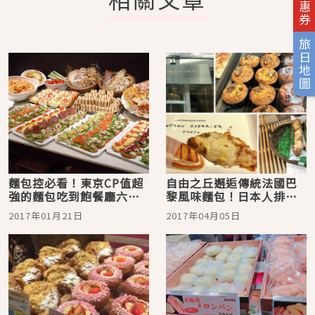
旅日地圖
麵包控必看！東京CP值超
自由之丘邂逅傳統法國巴
強的麵包吃到飽餐廳六
黎風味麵包！日本人排隊
選！
就為了這一味！
2017年01月21日
2017年04月05日