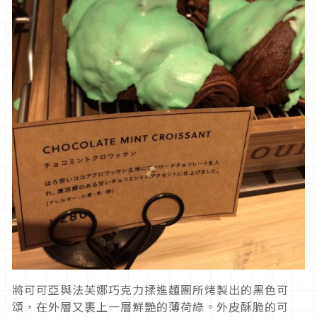
將可可亞與法芙娜巧克力揉進麵團所烤製出的黑色可
頌，在外層又裹上一層鮮艷的薄荷綠。外皮酥脆的可