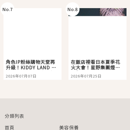
No.
7
No.
8
角色IP粉絲購物天堂再
在飯店裡看日本夏季花
升級！KIDDY LAND 原
火大會！星野集團煙火
宿店吉伊卡哇迎客，新
景觀飯店6選，讓你不用
2026年07月07日
2026年07月25日
開幕 OMOKADO 店3分
人擠人悠閒欣賞
即達
分類列表
首頁
美容保養