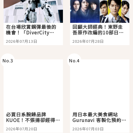
在台場欣賞鋼彈最後的
回顧大師經典！東野圭
機會！「DiverCity
吾原作改編的10部日本
Tokyo Plaza」搭船、
影視作品推薦
2026年07月13日
2026年07月28日
購物、美食及夜景，一
次全體驗
No.
3
No.
4
必買日系腕錶品牌
用日本最大美食網站
KUOE！不張揚卻經得起
Gurunavi 客製化預約九
時間洗鍊的經典之作五
大都市餐廳，打造專屬
2026年07月20日
2026年07月03日
選
美食體驗！