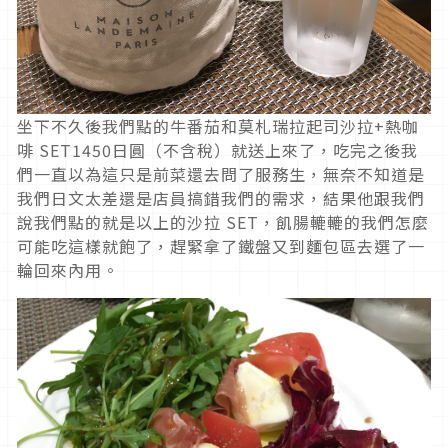
坐下不久後我們點的牛番茄和莫札瑞拉起司沙拉+熱咖
啡 SET1450日圓（不含稅）就送上來了，吃完之後我
們一直以為這只是前菜還去問了服務生，無奈不知道是
我們日文太差還是店員搞錯我們的需求，結果他跟我們
說我們點的就是以上的沙拉 SET，飢腸轆轆的我們怎麼
可能吃這樣就飽了，趕緊拿了鐵盤又到麵包區去選了一
輪回來內用。