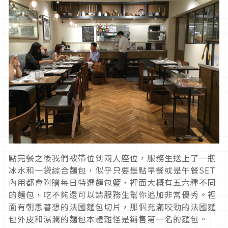
點完餐之後我們被帶位到兩人座位，服務生送上了一瓶
冰水和一袋綜合麵包，似乎只要是點早餐或是午餐SET
內用都會附贈每日特選麵包籃，裡面大概有五六種不同
的麵包，吃不夠還可以請服務生幫你追加非常優秀。裡
面有朝思暮想的法國麵包切片，那個充滿咬勁的法國麵
包外皮和濕潤的麵包本體難怪是銷售第一名的麵包。