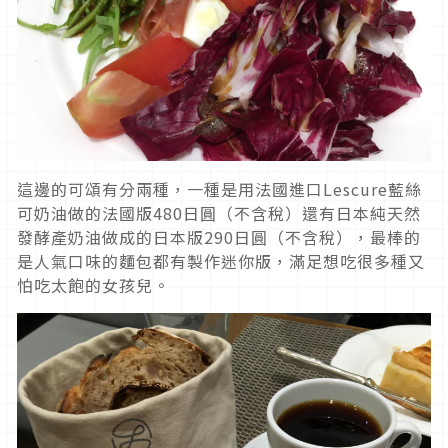
這邊的可頌有分兩種，一種是用法國進口Lescure藍絲
可奶油做的法國版480日圓（不含稅）還有日本純天然
發酵產奶油做成的日本版290日圓（不含稅），最棒的
是人氣口味的麵包都有製作迷你版，滿足想吃很多種又
怕吃太飽的女孩兒。