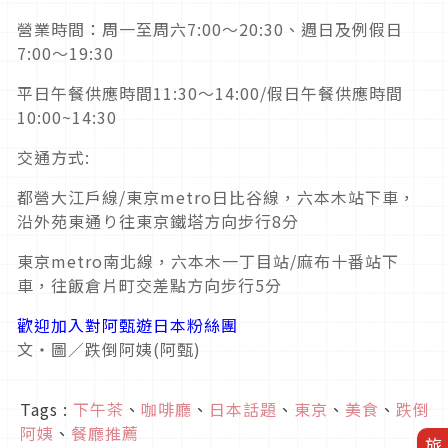
營業時間：周一至周六7:00～20:30、週日及例假日
7:00～19:30
平日午餐供應時間11:30～14:00/假日午餐供應時間
10:00~14:30
交通方式:
都營大江戶線/東京metro日比谷線，六本木站下車，
沿外苑東通り往東京鐵塔方向步行8分
東京metro南北線，六本木一丁目站/麻布十番站下
車，往飯倉片町交差點方向步行5分
歡迎加入對阿甄遊日本粉絲團
文‧圖／跌倒阿姨(阿甄)
Tags :
下午茶
、
咖啡廳
、
日本話題
、
東京
、
美食
、
跌倒
阿姨
、
餐廳推薦