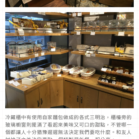
冷藏櫃中有使用自家麵包做成的各式三明治，櫃檯旁的
玻璃櫥窗則擺滿了看起來美味又可口的甜點，不管哪一
個都讓人十分猶豫遲遲無法決定我們要吃什麼。和友人