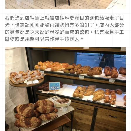
我們進到店裡馬上就被店裡琳瑯滿目的麵包給吸走了目
光，也忘記剛剛那場雨讓我們有多狼狽了，店內大部分
的麵包都是採天然酵母發酵而成的歐包，也有販售手工
餅乾或是果醬可以當作伴手禮送人。