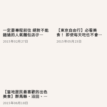
一定要專程前往 絕對不能
【東京自由行】必看美
錯過的人氣麵包店＠
食！ 即使每天吃也不會
Parlour江古田
膩，在令人喜愛的麵包店
2015年02月27日
2015年05月23日
享受超幸福的咖啡時光@
夜鶯與穀雨
【當地居民最喜歡的出色
美食】群馬縣・沼田、
FURIAND麵包洋果子
2015年06月18日
店“醬麵包”