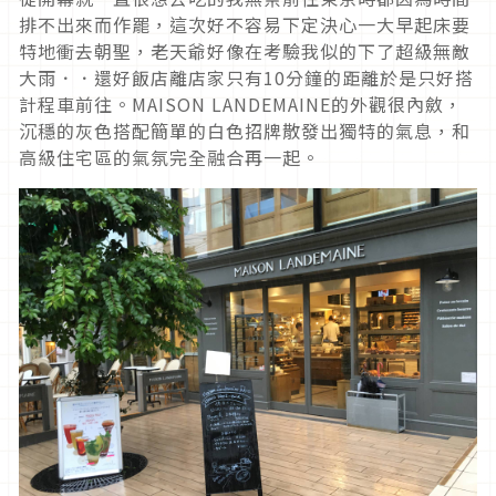
排不出來而作罷，這次好不容易下定決心一大早起床要
特地衝去朝聖，老天爺好像在考驗我似的下了超級無敵
大雨．．還好飯店離店家只有10分鐘的距離於是只好搭
計程車前往。MAISON LANDEMAINE的外觀很內斂，
沉穩的灰色搭配簡單的白色招牌散發出獨特的氣息，和
高級住宅區的氣氛完全融合再一起。