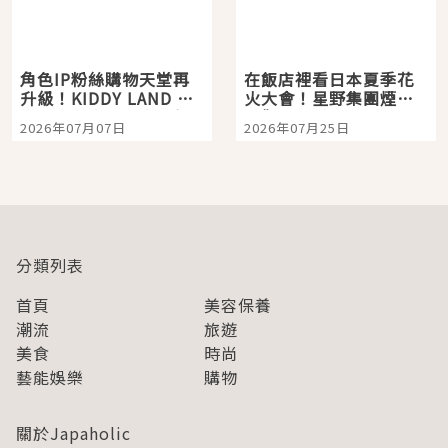
角色IP粉絲購物天堂再
在飯店裡看日本夏季花
升級！KIDDY LAND 原
火大會！星野集團煙火
宿店吉伊卡哇迎客，新
景觀飯店6選，讓你不用
2026年07月07日
2026年07月25日
開幕 OMOKADO 店3分
人擠人悠閒欣賞
即達
分類列表
首頁
美容保養
潮流
旅遊
美食
時尚
藝能娛樂
購物
關於Japaholic