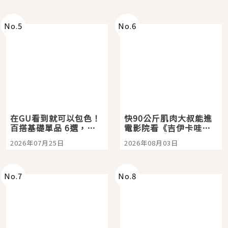
No.
5
No.
6
在GU看到就可以包色！
快90公斤肌肉大叔能進
百搭基礎單品 6選，閉
電影院看《吉伊卡哇》
眼全收也不心疼
嗎？日本重金屬樂團
2026年07月25日
2026年08月03日
「打首」會長與nagano
老師一同給出了答案
No.
7
No.
8