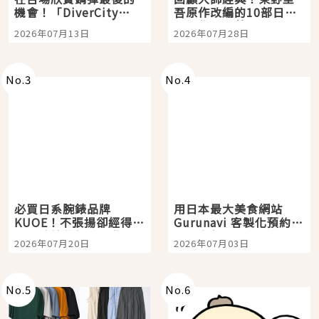
機會！「DiverCity
吾原作改編的10部日本
Tokyo Plaza」搭船、
影視作品推薦
2026年07月13日
2026年07月28日
購物、美食及夜景，一
次全體驗
No.
3
No.
4
必買日系腕錶品牌
用日本最大美食網站
KUOE！不張揚卻經得起
Gurunavi 客製化預約九
時間洗鍊的經典之作五
大都市餐廳，打造專屬
2026年07月20日
2026年07月03日
選
美食體驗！
No.
5
No.
6