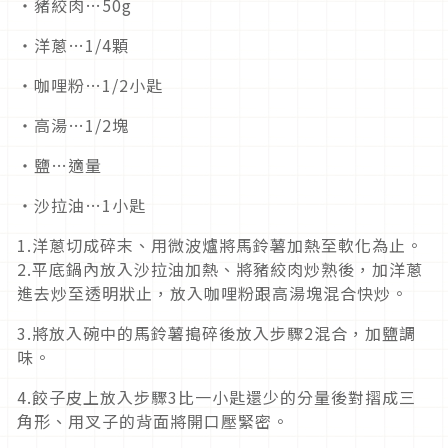
・豬絞肉…50g
・洋蔥…1/4顆
・咖哩粉…1/2小匙
・高湯…1/2塊
・鹽…適量
・沙拉油…1小匙
1.洋蔥切成碎末、用微波爐將馬鈴薯加熱至軟化為止。
2.平底鍋內放入沙拉油加熱、將豬絞肉炒熟後，加洋蔥
進去炒至透明狀止，放入咖哩粉跟高湯塊混合快炒。
3.將放入碗中的馬鈴薯搗碎後放入步驟2混合，加鹽調
味。
4.餃子皮上放入步驟3比一小匙還少的分量後對摺成三
角形、用叉子的背面將開口壓緊密。