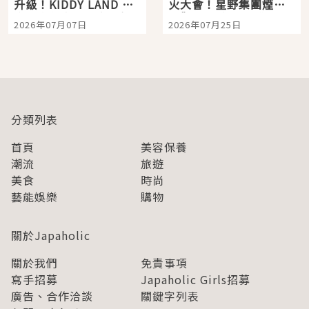
升級！KIDDY LAND 原
火大會！星野集團煙火
宿店吉伊卡哇迎客，新
景觀飯店6選，讓你不用
2026年07月07日
2026年07月25日
開幕 OMOKADO 店3分
人擠人悠閒欣賞
即達
分類列表
首頁
美容保養
潮流
旅遊
美食
時尚
藝能娛樂
購物
關於Japaholic
關於我們
免責事項
寫手招募
Japaholic Girls招募
廣告、合作洽談
關鍵字列表