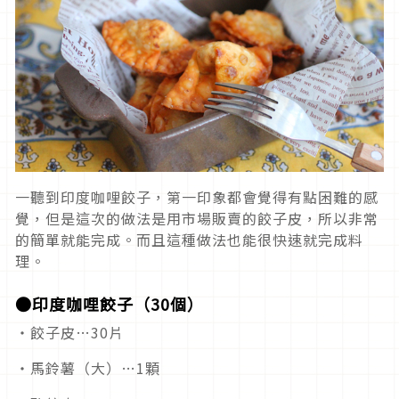
一聽到印度咖哩餃子，第一印象都會覺得有點困難的感
覺，但是這次的做法是用市場販賣的餃子皮，所以非常
的簡單就能完成。而且這種做法也能很快速就完成料
理。
●印度咖哩餃子（30個）
・餃子皮…30片
・馬鈴薯（大）…1顆