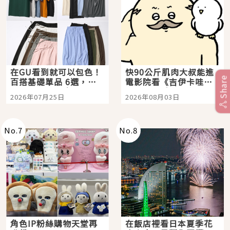
在GU看到就可以包色！
快90公斤肌肉大叔能進
Share
百搭基礎單品 6選，閉
電影院看《吉伊卡哇》
眼全收也不心疼
嗎？日本重金屬樂團
2026年07月25日
2026年08月03日
「打首」會長與nagano
老師一同給出了答案
No.
7
No.
8
角色IP粉絲購物天堂再
在飯店裡看日本夏季花