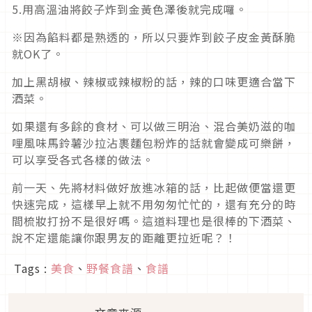
5.用高溫油將餃子炸到金黃色澤後就完成囉。
※因為餡料都是熟透的，所以只要炸到餃子皮金黃酥脆
就OK了。
加上黑胡椒、辣椒或辣椒粉的話，辣的口味更適合當下
酒菜。
如果還有多餘的食材、可以做三明治、混合美奶滋的咖
哩風味馬鈴薯沙拉沾裹麵包粉炸的話就會變成可樂餅，
可以享受各式各樣的做法。
前一天、先將材料做好放進冰箱的話，比起做便當還更
快速完成，這樣早上就不用匆匆忙忙的，還有充分的時
間梳妝打扮不是很好嗎。這道料理也是很棒的下酒菜、
說不定還能讓你跟男友的距離更拉近呢？！
Tags :
美食
、
野餐食譜
、
食譜