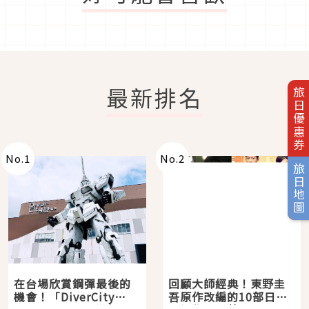
最新排名
旅日優惠券
No.
1
No.
2
旅日地圖
在台場欣賞鋼彈最後的
回顧大師經典！東野圭
機會！「DiverCity
吾原作改編的10部日本