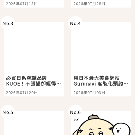
Tokyo Plaza」搭船、
影視作品推薦
2026年07月13日
2026年07月28日
購物、美食及夜景，一
次全體驗
No.
3
No.
4
必買日系腕錶品牌
用日本最大美食網站
KUOE！不張揚卻經得起
Gurunavi 客製化預約九
時間洗鍊的經典之作五
大都市餐廳，打造專屬
2026年07月20日
2026年07月03日
選
美食體驗！
No.
5
No.
6