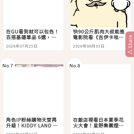
在GU看到就可以包色！
快90公斤肌肉大叔能進
百搭基礎單品 6選，閉
電影院看《吉伊卡哇》
Share
眼全收也不心疼
嗎？日本重金屬樂團
2026年07月25日
2026年08月03日
「打首」會長與nagano
老師一同給出了答案
No.
7
No.
8
角色IP粉絲購物天堂再
在飯店裡看日本夏季花
升級！KIDDY LAND 原
火大會！星野集團煙火
宿店吉伊卡哇迎客，新
景觀飯店6選，讓你不用