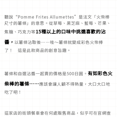
聽說“Pomme Frites Allumettes”是法文「火柴棒
尺寸的薯條」的意思。從草莓、黑芝麻、藍莓、芒果、
15種以上的口味中挑選喜歡的沾
焦糖、巧克力等
醬，
以薯條沾取後……哇～薯條就變成彩色火柴棒
了！ 這是此款商品的創意旨趣。
有如彩色火
薯條和自選沾醬一起賣的價格是500日圓。
柴棒的薯條……
應該會讓人顧不得熱量，大口大口地
吃了吧！
這家店的街頭餐車會在何處販售商品，似乎可在官網查