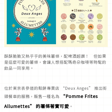
酥酥脆脆又熱乎乎的美味薯條，配啤酒超讚！ 但如果
是這麼可愛的薯條，會讓人想搭配瑪奇朵咖啡等時髦的
飲品一同享用。
位於東京表參道的鬆餅專賣店 “Deux Anges” 推出街
“Pomme Frites
頭餐車的服務，販售一種名為
Allumettes” 的薯條著實可愛
。