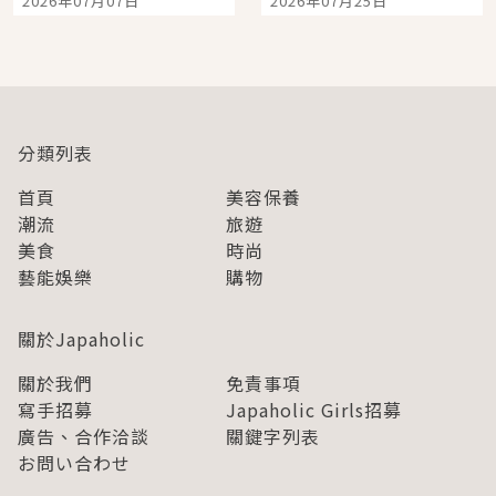
2026年07月07日
2026年07月25日
開幕 OMOKADO 店3分
人擠人悠閒欣賞
即達
分類列表
首頁
美容保養
潮流
旅遊
美食
時尚
藝能娛樂
購物
關於Japaholic
關於我們
免責事項
寫手招募
Japaholic Girls招募
廣告、合作洽談
關鍵字列表
お問い合わせ