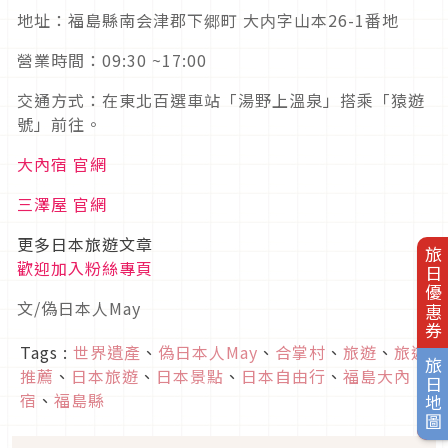
地址：福島縣南会津郡下郷町 大内字山本26-1番地
營業時間：09:30 ~17:00
交通方式：在東北百選車站「湯野上溫泉」搭乘「猿遊
號」前往。
大內宿 官網
三澤屋 官網
更多日本旅遊文章
旅日優惠券
歡迎加入粉絲專頁
文/偽日本人May
Tags :
世界遺產
、
偽日本人May
、
合掌村
、
旅遊
、
旅遊
旅日地圖
推薦
、
日本旅遊
、
日本景點
、
日本自由行
、
福島大內
宿
、
福島縣