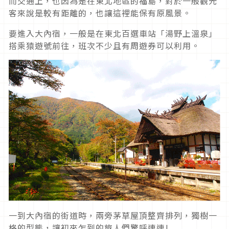
而交通上，也因為是在東北地區的福島，對於一般觀光
客來說是較有距離的，也讓這裡能保有原風景。
要進入大內宿，一般是在東北百選車站「湯野上溫泉」
搭乘猿遊號前往，班次不少且有周遊券可以利用。
一到大內宿的街道時，兩旁茅草屋頂整齊排列，獨樹一
格的型態，讓初來乍到的旅人們驚呼連連!