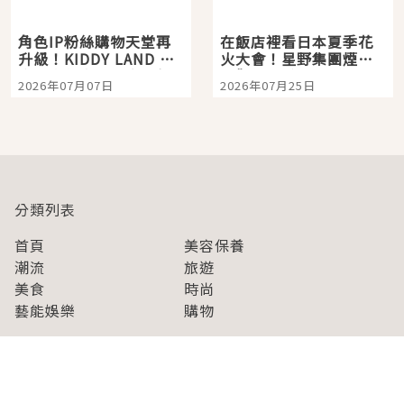
角色IP粉絲購物天堂再
在飯店裡看日本夏季花
升級！KIDDY LAND 原
火大會！星野集團煙火
宿店吉伊卡哇迎客，新
景觀飯店6選，讓你不用
2026年07月07日
2026年07月25日
開幕 OMOKADO 店3分
人擠人悠閒欣賞
即達
分類列表
首頁
美容保養
潮流
旅遊
美食
時尚
藝能娛樂
購物
關於Japaholic
關於我們
免責事項