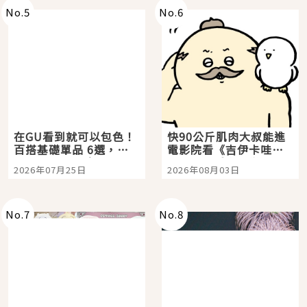
No.
5
No.
6
在GU看到就可以包色！
快90公斤肌肉大叔能進
百搭基礎單品 6選，閉
電影院看《吉伊卡哇》
眼全收也不心疼
嗎？日本重金屬樂團
2026年07月25日
2026年08月03日
「打首」會長與nagano
老師一同給出了答案
No.
7
No.
8