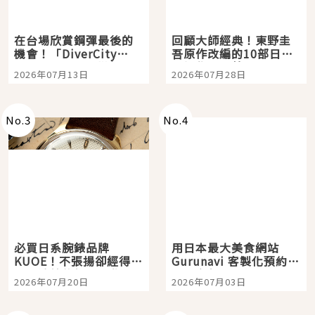
在台場欣賞鋼彈最後的
回顧大師經典！東野圭
機會！「DiverCity
吾原作改編的10部日本
Tokyo Plaza」搭船、
影視作品推薦
2026年07月13日
2026年07月28日
購物、美食及夜景，一
次全體驗
No.
3
No.
4
必買日系腕錶品牌
用日本最大美食網站
KUOE！不張揚卻經得起
Gurunavi 客製化預約九
時間洗鍊的經典之作五
大都市餐廳，打造專屬
2026年07月20日
2026年07月03日
選
美食體驗！