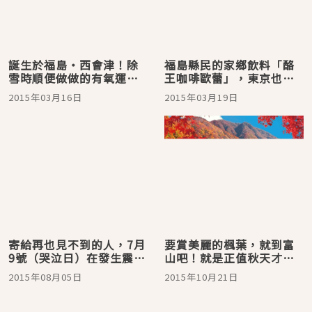
誕生於福島‧西會津！除
福島縣民的家鄉飲料「酪
雪時順便做做的有氧運動
王咖啡歐蕾」，東京也有
－「除雪有氧」♪
賣喔！
2015年03月16日
2015年03月19日
寄給再也見不到的人，7月
要賞美麗的楓葉，就到富
9號（哭泣日）在發生震災
山吧！就是正值秋天才該
的福島設置了「天國郵
去（前編）
2015年08月05日
2015年10月21日
筒」