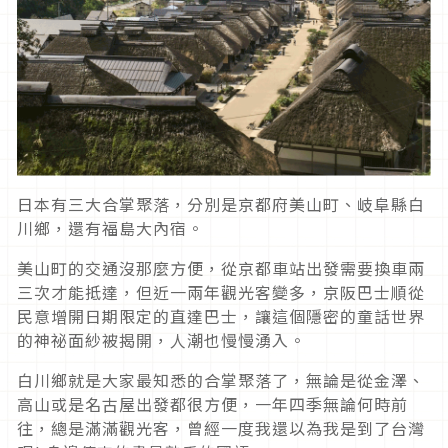
日本有三大合掌聚落，分別是京都府美山町、岐阜縣白
川鄉，還有福島大內宿。
美山町的交通沒那麼方便，從京都車站出發需要換車兩
三次才能抵達，但近一兩年觀光客變多，京阪巴士順從
民意增開日期限定的直達巴士，讓這個隱密的童話世界
的神祕面紗被揭開，人潮也慢慢湧入。
白川鄉就是大家最知悉的合掌聚落了，無論是從金澤、
高山或是名古屋出發都很方便，一年四季無論何時前
往，總是滿滿觀光客，曾經一度我還以為我是到了台灣