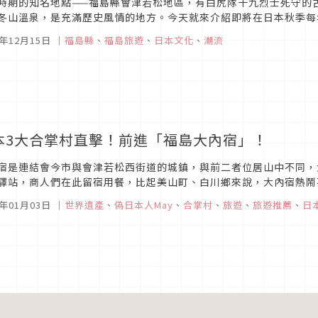
時期的知名地點——福島縣會津若松地區，有白虎隊十九烈士死守的古
冬山溫泉，是充滿歷史風情的地方。今天就來介紹即將在日本秋季每
松最熱鬧：會津祭 圖片來源 每年秋天在會...
1年12月15日
｜
福島縣
、
福島旅遊
、
日本文化
、
潮流
本3大合掌村直擊！前進「福島大內宿」！
宿是連結會今市與會津若松西街道的城鎮，與前二者位居山中不同，
驛站，商人們在此留宿用餐，比起美山町、白川鄉來說，大內宿熱鬧
6年01月03日
｜
世界遺產
、
偽日本人May
、
合掌村
、
旅遊
、
旅遊推薦
、
日