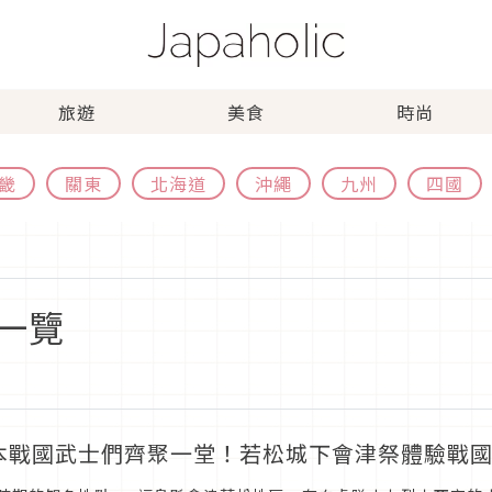
旅遊
美食
時尚
畿
關東
北海道
沖繩
九州
四國
一覽
本戰國武士們齊聚一堂！若松城下會津祭體驗戰