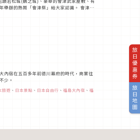
蹟若松城(鶴之城)、豪華的會津武家屋敷、有
年舉辦的熱鬧「會津祭」給大家認識。 會津若
旅日優惠券
大內宿在五百多年前德川幕府的時代，商業往
不少。
旅日地圖
本旅遊
、
日本景點
、
日本自由行
、
福島大內宿
、
福