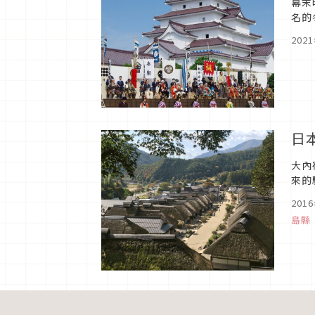
幕末
名的
202
日
大內
來的
201
島縣