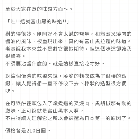
至於大家在意的味道方面～。
「哇!!這就富山黑的味道!!」
斟酌得很妙、剛剛好不會太鹹的鹽量，和燉煮叉燒肉的
醬油的風味，被重現出來，真的有富山黑拉麵的味道。
老實說我本來並不是對它很抱期待，但這個味道卻讓我
很驚喜。
不須要沾醬什麼的。就是這樣直接吃才好。
對這個偏濃的味道來說，脆脆的麵衣成為了很棒的點
綴，讓人覺得想一直不停咬下去。棒狀的造型很方便
吃。
在可樂餅裡頭包入了燉煮過的叉燒肉，黑胡椒那有勁的
滋味，正可說就是富山黑本人啊。
不由得讓人理解它之所以會被選為日本第一的原因了。
價格各是210日圓。