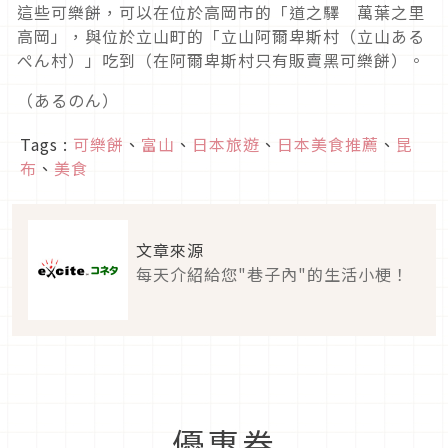
這些可樂餅，可以在位於高岡市的「道之驛 萬葉之里
高岡」，與位於立山町的「立山阿爾卑斯村（立山ある
ぺん村）」吃到（在阿爾卑斯村只有販賣黑可樂餅）。
（あるのん）
Tags :
可樂餅
、
富山
、
日本旅遊
、
日本美食推薦
、
昆
布
、
美食
文章來源
每天介紹給您"巷子內"的生活小梗！
優惠券