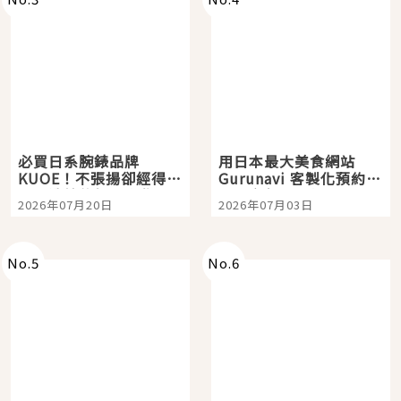
必買日系腕錶品牌
用日本最大美食網站
KUOE！不張揚卻經得起
Gurunavi 客製化預約九
時間洗鍊的經典之作五
大都市餐廳，打造專屬
2026年07月20日
2026年07月03日
選
美食體驗！
No.
5
No.
6