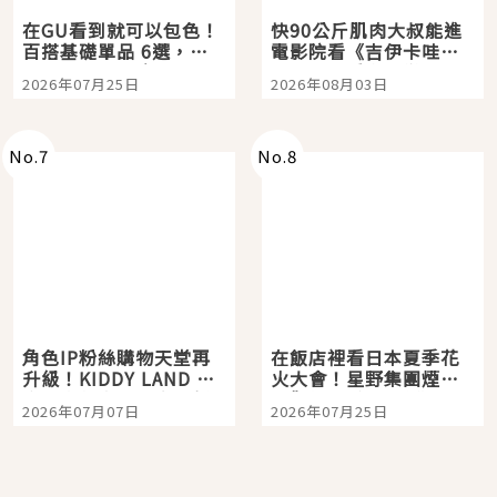
在GU看到就可以包色！
快90公斤肌肉大叔能進
百搭基礎單品 6選，閉
電影院看《吉伊卡哇》
眼全收也不心疼
嗎？日本重金屬樂團
2026年07月25日
2026年08月03日
「打首」會長與nagano
老師一同給出了答案
No.
7
No.
8
角色IP粉絲購物天堂再
在飯店裡看日本夏季花
升級！KIDDY LAND 原
火大會！星野集團煙火
宿店吉伊卡哇迎客，新
景觀飯店6選，讓你不用
2026年07月07日
2026年07月25日
開幕 OMOKADO 店3分
人擠人悠閒欣賞
即達