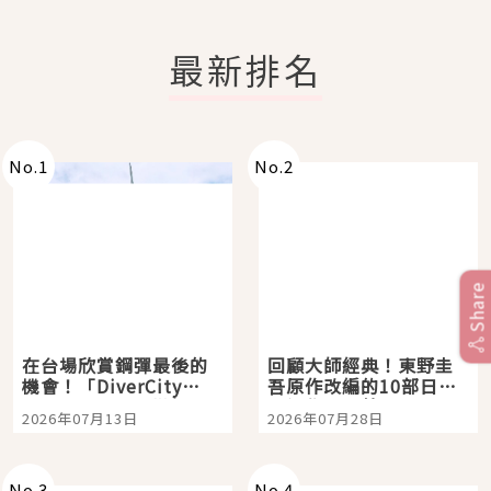
最新排名
No.
1
No.
2
Share
在台場欣賞鋼彈最後的
回顧大師經典！東野圭
機會！「DiverCity
吾原作改編的10部日本
Tokyo Plaza」搭船、
影視作品推薦
2026年07月13日
2026年07月28日
購物、美食及夜景，一
次全體驗
No.
3
No.
4