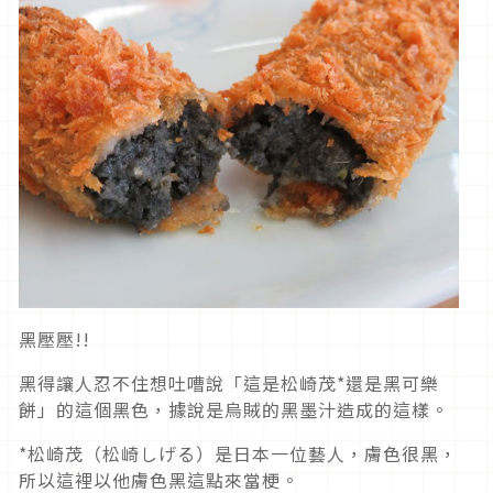
黑壓壓!!
黑得讓人忍不住想吐嘈說「這是松崎茂*還是黑可樂
餅」的這個黑色，據說是烏賊的黑墨汁造成的這樣。
*松崎茂（松崎しげる）是日本一位藝人，膚色很黑，
所以這裡以他膚色黑這點來當梗。