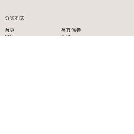
分類列表
首頁
美容保養
潮流
旅遊
美食
時尚
藝能娛樂
購物
關於Japaholic
關於我們
免責事項
寫手招募
Japaholic Girls招募
廣告、合作洽談
關鍵字列表
お問い合わせ