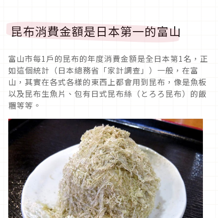
昆布消費金額是日本第一的富山
富山市每1戶的昆布的年度消費金額是全日本第1名，正
如這個統計（日本總務省「家計調查」）一般，在富
山，其實在各式各樣的東西上都會用到昆布，像是魚板
以及昆布生魚片、包有日式昆布絲（とろろ昆布）的飯
糰等等。