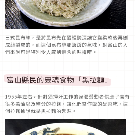
日式昆布絲，是將昆布先在醋裡醃漬讓它變柔軟後再刨
成絲製成的，而這個昆布絲那酸酸的氣味，對富山的人
們來說可是特別令人感到懷念的味道唷。
富山縣民的靈魂食物「黑拉麵」
1955年左右，針對須揮汗工作的身體勞動者供應了含有
很多醬油以及鹽分的拉麵，讓他們當作飯的配菜吃，這
個拉麵據說就是黑拉麵的起源。