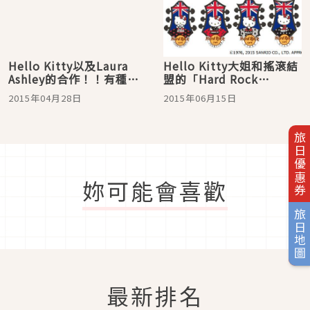
Hello Kitty以及Laura
Hello Kitty大姐和搖滾結
Ashley的合作！！有種會
盟的「Hard Rock
讓熟女們心動的預感喔
Café」！ 金屬別針上將出
2015年04月28日
2015年06月15日
現身穿搖滾風T恤＆網襪的
Hello Kitty
旅日優惠券
妳可能會喜歡
旅日地圖
最新排名