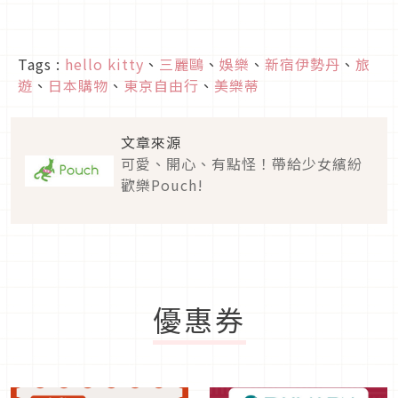
Tags :
hello kitty
、
三麗鷗
、
娛樂
、
新宿伊勢丹
、
旅
遊
、
日本購物
、
東京自由行
、
美樂蒂
文章來源
可愛、開心、有點怪！帶給少女繽紛
歡樂Pouch!
優惠券