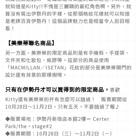
就知道是Kitty!!不愧是三麗鷗的最紅角色啊。另外，就
算沒有寫出伊勢丹的字樣，從那個格紋花樣就可以知道
是老牌百貨伊勢丹！這個品牌魅力也是相當令人刮目相
看！
【美樂蒂聯名商品】
另一方面，美樂蒂的限定商品則是有手機殼，手提袋、
文件夾和化妝包、紙膠帶。這部分的商品使用
「MACMILLAN／ISETAN」花紋的部分是美樂蒂開門的
設計還有背景的那棵樹唷。
只有在伊勢丹才可以買得到的限定商品，
喜歡
Kitty還有美樂蒂的抔有怎麼可以錯過！ 販賣期間從
10月28日～11月2日，只有五天。不要錯過了喔♪
◆販賣場地：伊勢丹新宿店本館2樓＝ Certer
Park/the・stage#2
◆販賣期間：10月28日（三）〜11月2日（ㄧ）