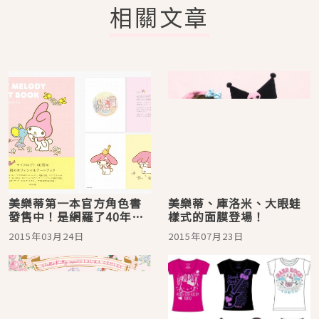
相關文章
美樂蒂第一本官方角色書
美樂蒂、庫洛米、大眼蛙
發售中！是網羅了40年間
樣式的面膜登場！
的歷史的完全版喔♪
2015年03月24日
2015年07月23日