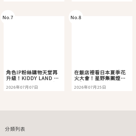
「打首」會長與nagano
老師一同給出了答案
No.
7
No.
8
角色IP粉絲購物天堂再
在飯店裡看日本夏季花
升級！KIDDY LAND 原
火大會！星野集團煙火
宿店吉伊卡哇迎客，新
景觀飯店6選，讓你不用
2026年07月07日
2026年07月25日
開幕 OMOKADO 店3分
人擠人悠閒欣賞
即達
分類列表