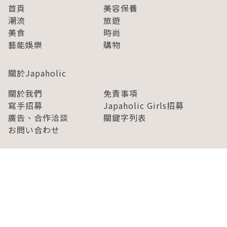
首頁
美容保養
潮流
旅遊
美食
時尚
藝能娛樂
購物
關於Japaholic
關於我們
免責事項
寫手招募
Japaholic Girls招募
廣告、合作洽談
關鍵字列表
お問い合わせ