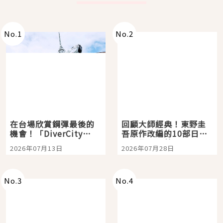
No.
1
No.
2
在台場欣賞鋼彈最後的
回顧大師經典！東野圭
機會！「DiverCity
吾原作改編的10部日本
Tokyo Plaza」搭船、
影視作品推薦
2026年07月13日
2026年07月28日
購物、美食及夜景，一
次全體驗
No.
3
No.
4