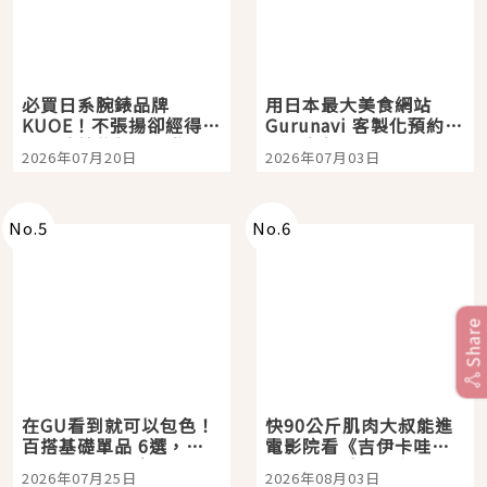
必買日系腕錶品牌
用日本最大美食網站
KUOE！不張揚卻經得起
Gurunavi 客製化預約九
時間洗鍊的經典之作五
大都市餐廳，打造專屬
2026年07月20日
2026年07月03日
選
美食體驗！
No.
5
No.
6
Share
在GU看到就可以包色！
快90公斤肌肉大叔能進
百搭基礎單品 6選，閉
電影院看《吉伊卡哇》
眼全收也不心疼
嗎？日本重金屬樂團
2026年07月25日
2026年08月03日