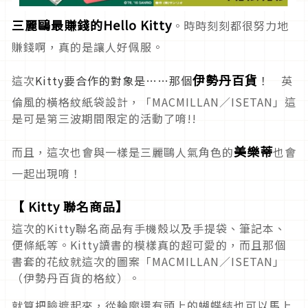
三麗鷗最賺錢的Hello Kitty
。時時刻刻都很努力地
賺錢啊，真的是讓人好佩服。
伊勢丹百貨
這次
Kitty要合作的對象是……那個
！
英
倫風的橫格紋紙袋設計，「MACMILLAN／ISETAN」這
是可是第三波期間限定的活動了唷!!
美樂蒂
而且，這次也會與一樣是三麗鷗人氣角色的
也會
一起出現唷！
【 Kitty 聯名商品】
這次的Kitty聯名商品有手機殼以及手提袋、筆記本、
便條紙等。Kitty讀書的模樣真的超可愛的，而且那個
書套的花紋就這次的圖案「MACMILLAN／ISETAN」
（伊勢丹百貨的格紋）。
就算把臉遮起來，從輪廓還有頭上的蝴蝶結也可以馬上