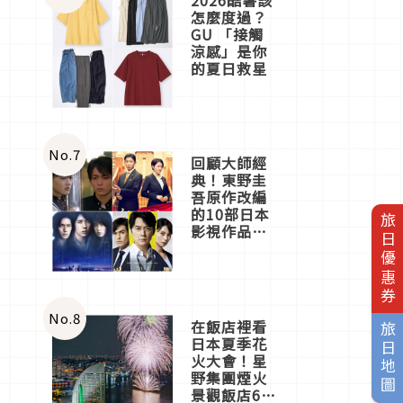
怎麼度過？
GU 「接觸
涼感」是你
的夏日救星
No.
7
回顧大師經
典！東野圭
吾原作改編
的10部日本
旅日優惠券
影視作品推
薦
No.
8
在飯店裡看
旅日地圖
日本夏季花
火大會！星
野集團煙火
景觀飯店6