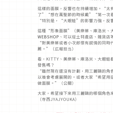
這樣的面膜，反響也在持續增加。“太
了”“想在萬聖節的時候戴”“第一次
“特別是，“大眼蛙”的影響力強，反
這種“形象面膜”（美樂蒂、庫洛米、
WEBSHOP
、可以從土特產店、雜貨店等
“對美樂蒂或者小次郎懷有感情的同時
薦。”（広報担当）
看，KITTY、美樂蒂、庫洛米、大眼
發售嗎？
“雖然現在還沒有計劃，用三麗鷗的角
以後會考慮展開的。或者大家“希望用
做面膜。”（公關）
大家，希望接下來用三麗鷗的哪個角色
（寺西JYAJYOUKA）