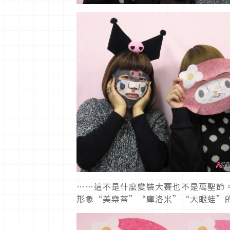
……這不是什麼變裝大賽也不是萬聖節。
形象“美樂蒂”“庫洛米”“大眼蛙”