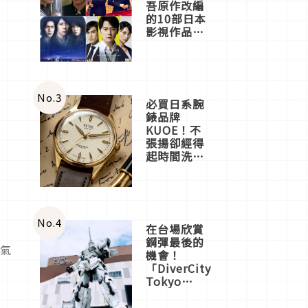
吾原作改編
的10部日本
影視作品推
薦
No.
3
必買日系腕
錶品牌
KUOE！不
張揚卻經得
起時間洗鍊
的經典之作
五選
No.
4
在台場欣賞
鋼彈最後的
人氣
機會！
「DiverCity
Tokyo
Plaza」搭
船、購物、