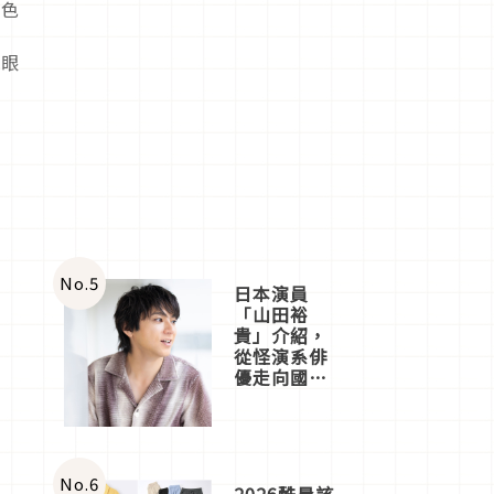
顏色
形
的眼
No.
5
日本演員
「山田裕
貴」介紹，
從怪演系俳
優走向國民
級日劇主角
No.
6
2026酷暑該