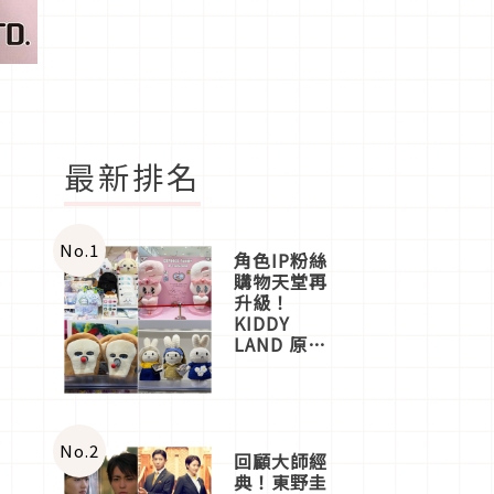
最新排名
No.
1
角色IP粉絲
購物天堂再
升級！
KIDDY
LAND 原宿
店吉伊卡哇
迎客，新開
幕
OMOKADO
店3分即達
No.
2
回顧大師經
典！東野圭