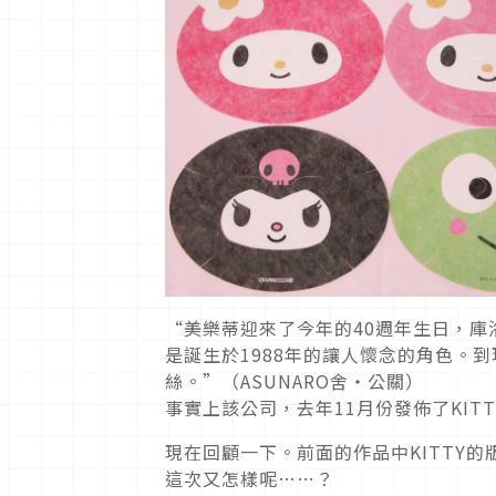
“美樂蒂迎來了今年的40週年生日，庫
是誕生於1988年的讓人懷念的角色。
絲。”（ASUNARO舍・公關）
事實上該公司，去年11月份發佈了KITT
現在回顧一下。前面的作品中KITTY的
這次又怎樣呢……？