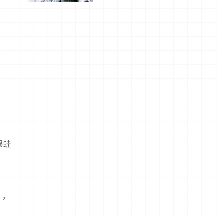
美食及夜
景，一次全
體驗
眼蛙
麼，