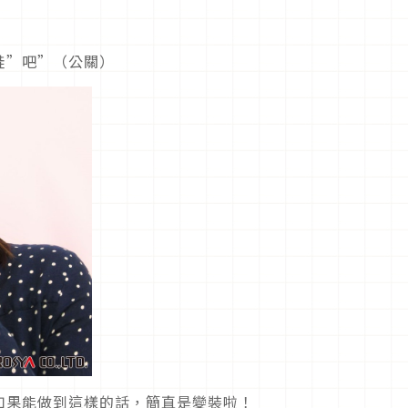
！
蛙”吧”（公關）
如果能做到這樣的話，簡直是變裝啦！