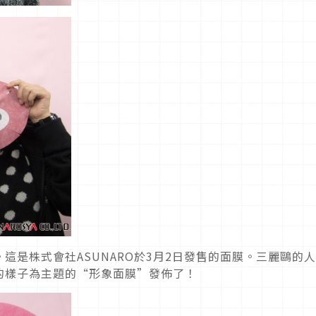
這是株式會社ASUNARO於3月2日發售的面膜。三麗鷗的
的樣子為主題的“形象面膜”發佈了！