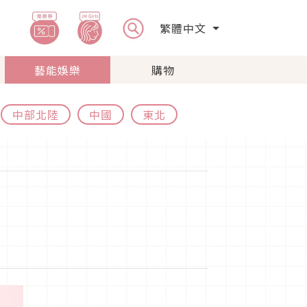
繁體中文
藝能娛樂
購物
中部北陸
中國
東北