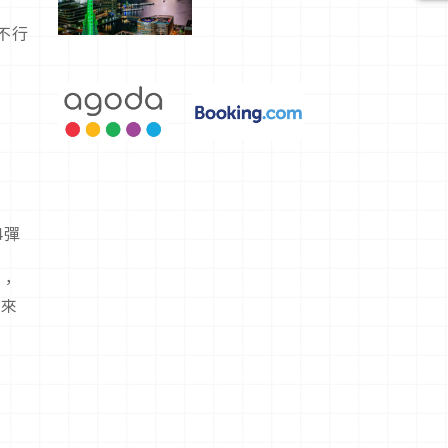
選，讓你不
用人擠人悠
不行
閒欣賞
4彈
上，
色來