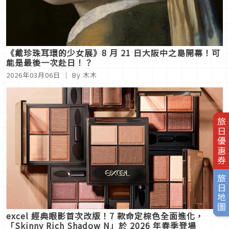
《戴珍珠耳環的少女展》8 月 21 日大阪中之島開幕！可
能是最後一次赴日！？
2026年03月06日
｜ By 木木
旅日優惠券
旅日地圖
excel 經典眼影首次改版！7 款命定棕色全面進化，
「Skinny Rich Shadow N」於 2026 年春季登場