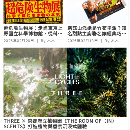
超危險生物展：走進東京上
磨菇山派還是竹筍里派？知
野國立科學博物館，從科學
名甜點主廚聯名讓經典巧克
視角探索生物的生存極限
力升級登場
2026年02月20日
｜ By 木木
2026年02月13日
｜ By 木木
THREE × 京都府立植物園《THE ROOM OF（IN）
SCENTS》打造植物與香氛沉浸式體驗