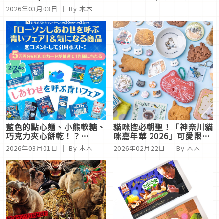
2026年03月03日
｜ By 木木
藍色的點心麵、小熊軟糖、
貓咪控必朝聖！「神奈川貓
巧克力夾心餅乾！？
咪嘉年華 2026」可愛限定
LAWSON 50週年特別企劃
甜點＆雜貨一次集合
2026年03月01日
｜ By 木木
2026年02月22日
｜ By 木木
「召喚幸福的藍色祭」限定
零食登場