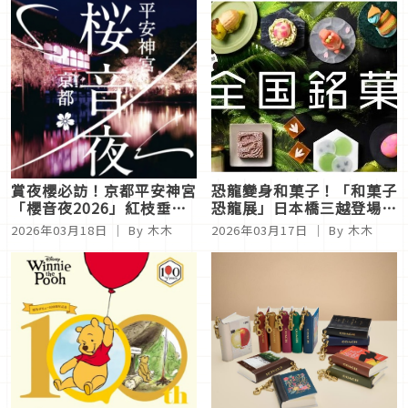
賞夜櫻必訪！京都平安神宮
恐龍變身和菓子！「和菓子
「櫻音夜2026」紅枝垂櫻
恐龍展」日本橋三越登場，
點燈 × 春夜音樂會浪漫登
38家老舖打造甜點恐龍世
2026年03月18日
｜ By 木木
2026年03月17日
｜ By 木木
場
界