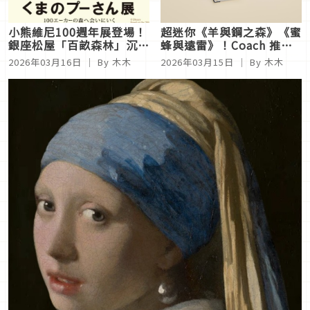
小熊維尼100週年展登場！
超迷你《羊與鋼之森》《蜜
銀座松屋「百畝森林」沉浸
蜂與遠雷》！Coach 推出
式空間，經典插畫與限定周
可閱讀書本吊飾及期間限定
2026年03月16日
｜ By 木木
2026年03月15日
｜ By 木木
邊一次看
工作坊