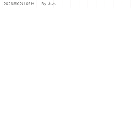
2026年02月09日
｜ By 木木
東京必訪影像藝術地標「東京都照片美術館」，2 月迎來
以台語為主題的展覽！
2026年02月08日
｜ By 木木