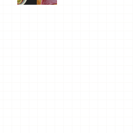
屬美食體
驗！