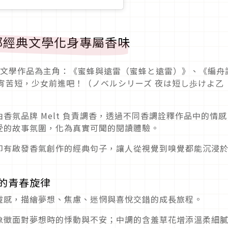
部經典文學化身專屬香味
愛的文學作品為主角：《蜜蜂與遠雷（蜜蜂と遠雷）》、《編舟
宵苦短，少女前進吧！（ノベルシリーズ 夜は短し歩けよ乙
香氛品牌 Melt 負責調香，透過不同香調詮釋作品中的情感
受的故事氛圍，化為真實可聞的閱讀體驗。
印有啟發香氣創作的經典句子，讓人從視覺到嗅覺都能沉浸
的青春旋律
靈感，描繪夢想、焦慮、迷惘與喜悅交錯的成長旅程。
象徵面對夢想時的悸動與不安；中調的含羞草花增添溫柔細