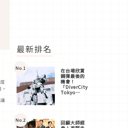
最新排名
No.
1
在台場欣賞
界
鋼彈最後的
機會！
首度
「DiverCity
驗。
Tokyo
Plaza」搭
，讓
船、購物、
美食及夜
景，一次全
體驗
No.
2
回顧大師經
典！東野圭