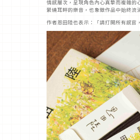
情感層次，呈現角色內心真摯而複雜的
縈繞耳畔的樂音，也象徵作品中始終流
作者恩田陸也表示：「請打開所有感官