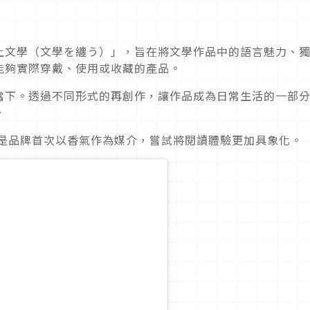
上文學（文學を纏う）」，旨在將文學作品中的語言魅力、
能夠實際穿戴、使用或收藏的產品。
當下。透過不同形式的再創作，讓作品成為日常生活的一部
。
便是品牌首次以香氣作為媒介，嘗試將閱讀體驗更加具象化。