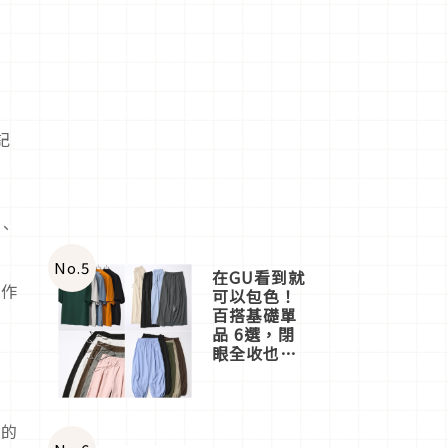
記
、
No.
5
在GU看到就
於作
可以包色！
百搭基礎單
品 6選，閉
眼全收也不
心疼
膩的