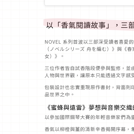
以「香氣閱讀故事」，三
NOVEL 系列首波以三部深受讀者喜
（ノベルシリーズ 舟を編む）》與《春
女）》。
三位作者皆自試香階段便參與監修，並由
人物與世界觀，讓原本只能透過文字感
包裝設計也忠實重現原作書封，背面則
品世界之中。
《蜜蜂與遠雷》夢想與音樂交織
以參加國際鋼琴大賽的年輕音樂家們為
香氣以柳橙與薑的清新辛香揭開序幕，