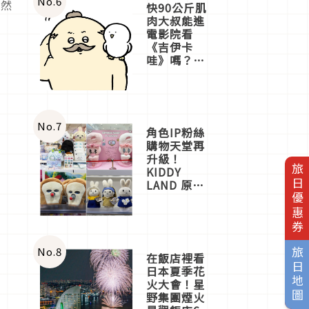
No.
6
依然
快90公斤肌
肉大叔能進
電影院看
《吉伊卡
哇》嗎？日
本重金屬樂
團「打首」
會長與
nagano老師
一同給出了
No.
7
角色IP粉絲
答案
購物天堂再
升級！
旅日優惠券
KIDDY
LAND 原宿
店吉伊卡哇
迎客，新開
幕
OMOKADO
店3分即達
No.
8
旅日地圖
在飯店裡看
日本夏季花
火大會！星
野集團煙火