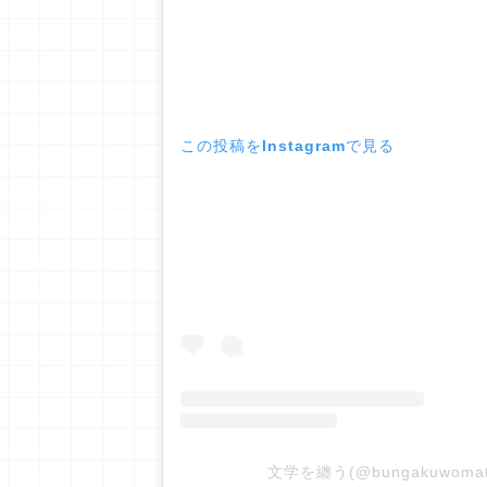
この投稿をInstagramで見る
文学を纏う(@bungakuwom