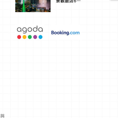
景觀飯店6
選，讓你不
用人擠人悠
閒欣賞
情與