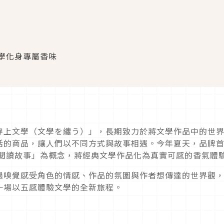
學化身專屬香味
穿上文學（文學を纏う）」，長期致力於將文學作品中的世
活的商品，讓人們以不同方式與故事相遇。今年夏天，品牌
氣閱讀故事」為概念，將經典文學作品化為真實可感的香氣體
過嗅覺感受角色的情感、作品的氛圍與作者想傳達的世界觀
一場以五感體驗文學的全新旅程。