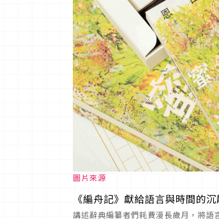
圖片來源
《編舟記》獻給語言與時間的沉
講述辭典編纂者們耗費漫長歲月，將語