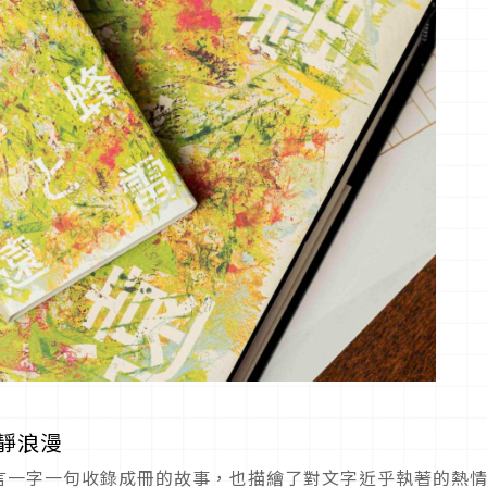
靜浪漫
言一字一句收錄成冊的故事，也描繪了對文字近乎執著的熱