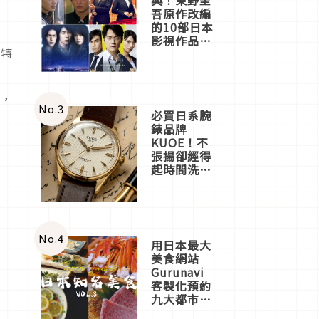
吾原作改編
的10部日本
影視作品推
獨特
薦
分，
No.
3
必買日系腕
錶品牌
KUOE！不
張揚卻經得
起時間洗鍊
的經典之作
五選
No.
4
用日本最大
美食網站
Gurunavi
客製化預約
九大都市餐
廳，打造專