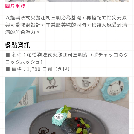
圖片來源
以經典法式火腿起司三明治為基礎，再搭配帕恰狗元素
與可愛擺盤設計，在兼顧美味的同時，也讓人感受到滿
滿的角色魅力。
餐點資訊
■ 名稱：帕恰狗法式火腿起司三明治（ポチャッコのク
ロックムッシュ）
■ 價格：1,790 日圓（含稅）