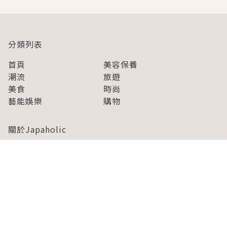
分類列表
首頁
美容保養
潮流
旅遊
美食
時尚
藝能娛樂
購物
關於Japaholic
關於我們
免責事項
寫手招募
Japaholic Girls招募
廣告、合作洽談
關鍵字列表
お問い合わせ