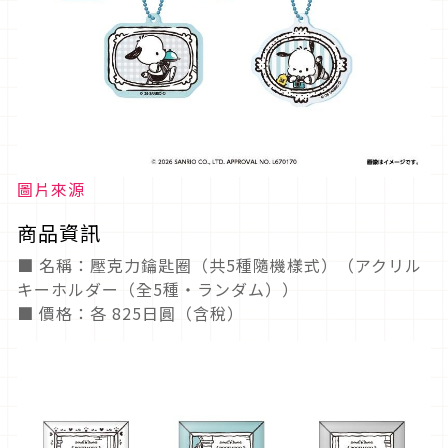
圖片來源
商品資訊
■ 名稱：壓克力鑰匙圈（共5種隨機樣式）（アクリル
キーホルダー（全5種・ランダム））
■ 價格：各 825日圓（含稅）