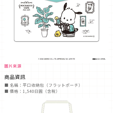
圖片來源
商品資訊
■ 名稱：平口收納包（フラットポーチ）
■ 價格：1,540日圓（含稅）