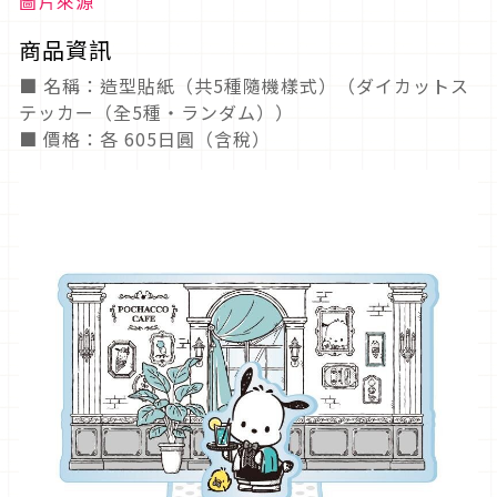
圖片來源
商品資訊
■ 名稱：造型貼紙（共5種隨機樣式）（ダイカットス
テッカー（全5種・ランダム））
■ 價格：各 605日圓（含稅）