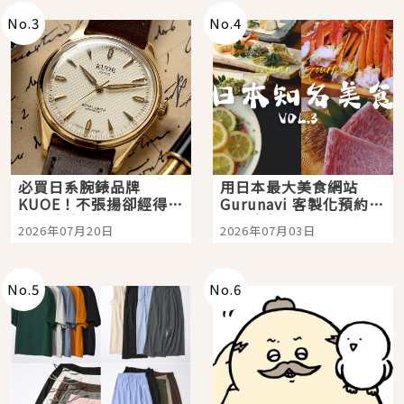
No.
3
No.
4
必買日系腕錶品牌
用日本最大美食網站
KUOE！不張揚卻經得起
Gurunavi 客製化預約九
時間洗鍊的經典之作五
大都市餐廳，打造專屬
2026年07月20日
2026年07月03日
選
美食體驗！
No.
5
No.
6