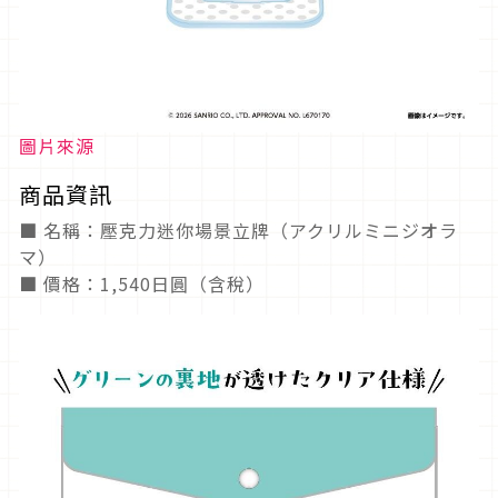
圖片來源
商品資訊
■ 名稱：壓克力迷你場景立牌（アクリルミニジオラ
マ）
■ 價格：1,540日圓（含稅）