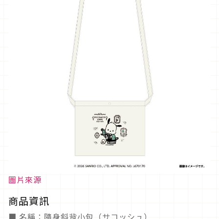
圖片來源
商品資訊
■ 名稱：隨身斜背小包（サコッシュ）