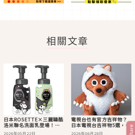
相關文章
日本ROSETTE×三麗鷗酷
電視台也有官方吉祥物？
洛米聯名洗面乳登場！
日本電視台吉祥物5選，披
Share
2026夏季限定可愛包裝、
著羊皮的狼「Wolfy」、三
2026年05月22日
2026年06月28日