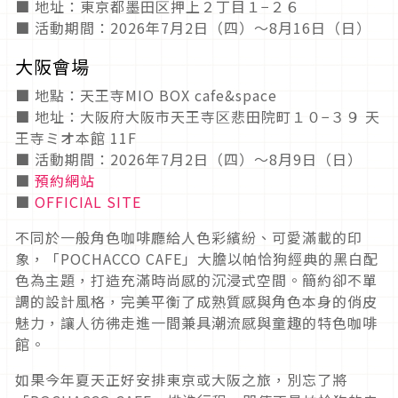
■ 地址：東京都墨田区押上２丁目１−２６
■ 活動期間：2026年7月2日（四）～8月16日（日）
大阪會場
■ 地點：天王寺MIO BOX cafe&space
■ 地址：大阪府大阪市天王寺区悲田院町１０−３９ 天
王寺ミオ本館 11F
■ 活動期間：2026年7月2日（四）～8月9日（日）
■
預約網站
■
OFFICIAL SITE
不同於一般角色咖啡廳給人色彩繽紛、可愛滿載的印
象，「POCHACCO CAFE」大膽以帕恰狗經典的黑白配
色為主題，打造充滿時尚感的沉浸式空間。簡約卻不單
調的設計風格，完美平衡了成熟質感與角色本身的俏皮
魅力，讓人彷彿走進一間兼具潮流感與童趣的特色咖啡
館。
如果今年夏天正好安排東京或大阪之旅，別忘了將