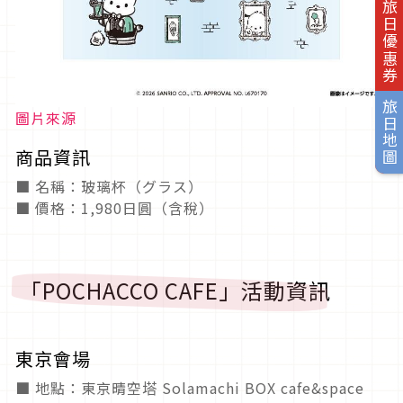
旅日優惠券
旅日地圖
圖片來源
商品資訊
■ 名稱：玻璃杯（グラス）
■ 價格：1,980日圓（含稅）
「POCHACCO CAFE」活動資訊
東京會場
■ 地點：東京晴空塔 Solamachi BOX cafe&space