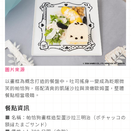
圖片來源
以畫框為概念打造的餐盤中，吐司搖身一變成為眨眼微
笑的帕恰狗，搭配清爽的凱薩沙拉與滑嫩歐姆蛋，整體
餐點相當吸睛。
餐點資訊
■ 名稱：帕恰狗畫框造型蛋沙拉三明治（ポチャッコの
額縁たまごサンド）