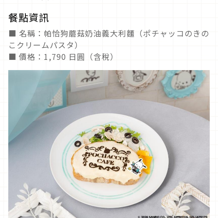
餐點資訊
■ 名稱：帕恰狗蘑菇奶油義大利麵（ポチャッコのきの
こクリームパスタ）
■ 價格：1,790 日圓（含稅）