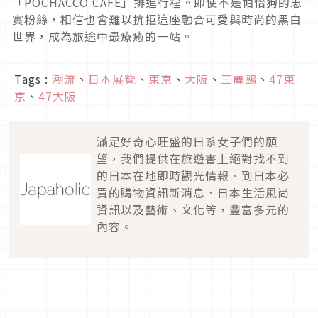
「POCHACCO CAFE」排進行程。即使不是帕恰狗的忠
實粉絲，相信也會難以抗拒這座融合可愛與時尚的黑白
世界，成為旅途中最療癒的一站。
Tags :
潮流
、
日本展覽
、
東京
、
大阪
、
三麗鷗
、
47東
京
、
47大阪
滿足好奇心旺盛的日系女子們的願
望，我們提供在旅遊書上絕對找不到
的日本在地即時觀光情報、到日本必
買的購物資訊新消息、日本生活風尚
資訊以及藝術、文化等，豐富多元的
內容。