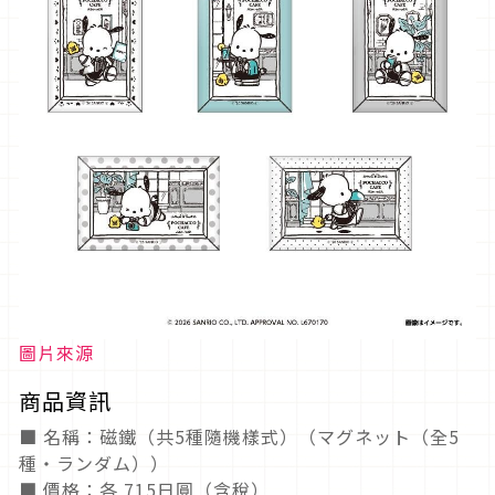
圖片來源
商品資訊
■ 名稱：磁鐵（共5種隨機樣式）（マグネット（全5
種・ランダム））
■ 價格：各 715日圓（含稅）