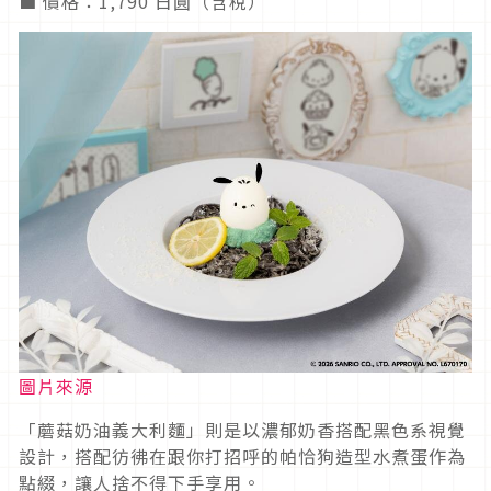
■ 價格：1,790 日圓（含稅）
圖片來源
「蘑菇奶油義大利麵」則是以濃郁奶香搭配黑色系視覺
設計，搭配彷彿在跟你打招呼的帕恰狗造型水煮蛋作為
點綴，讓人捨不得下手享用。