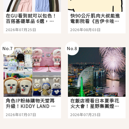
在GU看到就可以包色！
快90公斤肌肉大叔能進
百搭基礎單品 6選，閉
電影院看《吉伊卡哇》
眼全收也不心疼
嗎？日本重金屬樂團
2026年07月25日
2026年08月03日
「打首」會長與nagano
老師一同給出了答案
No.
7
No.
8
角色IP粉絲購物天堂再
在飯店裡看日本夏季花
升級！KIDDY LAND 原
火大會！星野集團煙火
宿店吉伊卡哇迎客，新
景觀飯店6選，讓你不用
2026年07月07日
2026年07月25日
開幕 OMOKADO 店3分
人擠人悠閒欣賞
即達