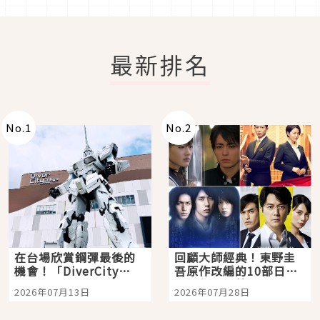
最新排名
No.
1
No.
2
在台場欣賞鋼彈最後的
回顧大師經典！東野圭
機會！「DiverCity
吾原作改編的10部日本
Tokyo Plaza」搭船、
影視作品推薦
2026年07月13日
2026年07月28日
購物、美食及夜景，一
次全體驗