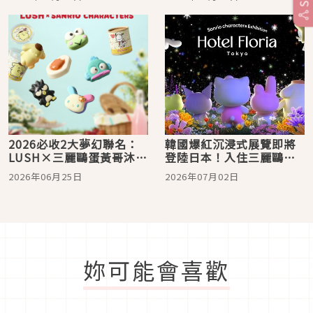
功效亮點一次看
麗鷗設計師操刀的「Go
醬」
2026必收2大夢幻聯名：
韓國爆紅沉浸式展覽即將
LUSH×三麗鷗蛋黃哥沐浴
登陸日本！入住三麗鷗夢
軟糖、舒特膚《玩具總動
幻飯店《Hotel Floria
2026年06月25日
2026年07月02日
員5》巴斯光年周邊，限定
Tokyo》
萌物這天開搶！
妳可能會喜歡