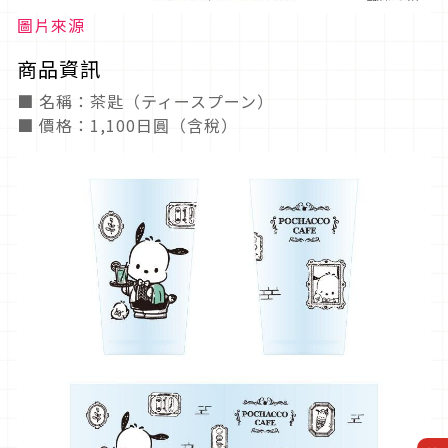
圖片來源
商品資訊
■ 名稱：茶匙（ティースプーン）
■ 價格：1,100日圓（含稅）