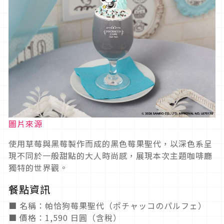
圖片來源
使用草莓與黑莓製作而成的黑色莓果聖代，以深色系呈
現不同於一般甜點的大人時尚感，展現本次主題咖啡廳
獨特的世界觀。
餐點資訊
■ 名稱：帕恰狗莓果聖代（ポチャッコのパルフェ）
■ 價格：1,590 日圓（含稅）