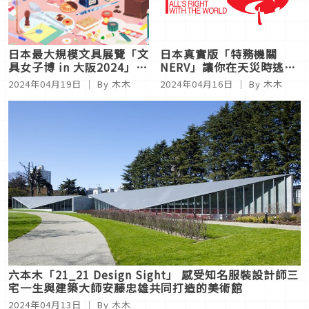
日本最大規模文具展覽「文
日本真實版「特務機關
具女子博 in 大阪2024」，
NERV」讓你在天災時逃生
歡迎文具控們一起前往參加
機會大增！最快發布災害速
2024年04月19日
｜ By 木木
2024年04月16日
｜ By 木木
文具午茶饗宴！
報的系統
六本木「21_21 Design Sight」 感受知名服裝設計師三
宅一生與建築大師安藤忠雄共同打造的美術館
2024年04月13日
｜ By 木木