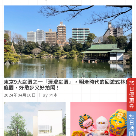
東京9大庭園之一「清澄庭園」，明治時代的回遊式林泉
旅日優惠券
庭園，好散步又好拍照！
2024年04月10日
｜ By 木木
旅日地圖