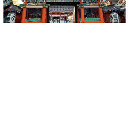
探索神田明神：動漫迷和日劇愛好者的必訪聖地
2024年03月23日
｜ By 木木
到新宿「草間彌生美術館」
東京晚上不知道要去哪？5
探訪前衛藝術大師的無限圓
間夜間美術館讓你的旅程增
點宇宙
添藝術氣息
2024年03月21日
｜ By 木木
2024年03月18日
｜ By 木木