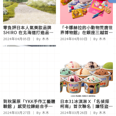
零負評日本人氣美妝品牌
「卡娜赫拉的小動物荒唐世
SHIRO 在北海道打造品牌
界博物館」在銀座三越首次
專屬民宿「MAISON
亮相！不但場內開放拍照，
2024年04月05日
｜ By 木木
2024年04月03日
｜ By 木木
SHIRO」
還可以利用AR與角色進行
互動
到秋葉原「YKK手作工藝體
日本31冰淇淋Ｘ「名偵探
驗館 」感受拉鍊結合手工
柯南」首次聯名｜讓怪盜基
的魅力，親手做拉拉熊小包
德聖代擄獲你的芳心
2024年03月27日
｜ By 木木
2024年03月26日
｜ By 木木