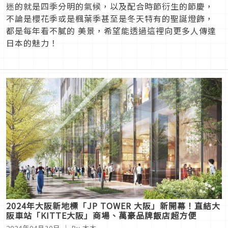
迷的就是四季分明的氣候，以及配合時節衍生的節慶，
不論是櫻花季或是楓葉季甚至是冬天特有的聖誕燈飾，
都是每年看不膩的 美景，希望能透過這裡向更多人傳達
日本的魅力！
2024年大阪新地標「JP TOWER 大阪」新開幕！直結大
阪車站「KITTE大阪」商場、萬豪品牌飯店超方便
2024年04月30日
｜ By 木木