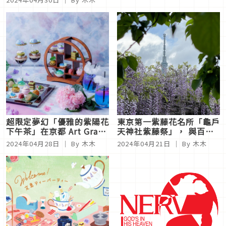
超限定夢幻「優雅的紫陽花
東京第一紫藤花名所「龜戶
下午茶」在京都 Art Grace
天神社紫藤祭」， 與百年
Wedding Hills 綻放！
甜點名店推出的紫色甜點一
2024年04月28日
｜ By 木木
2024年04月21日
｜ By 木木
同感受紫色爛漫！