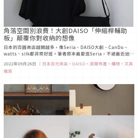
角落空間別浪費！大創DAISO「伸縮桿輔助
板」顛覆你對收納的想像
日本的百圓商店越開越多，像Seria、DAISO大創、CanDo、
watts、silk都非常好逛。筆者原本最愛逛Seria，不過最近迷上
了大創的商品！今年大創迎來50周年紀念，也積極推出更多方便
2022年09月26日
｜
日本百元商店
、
DAISO
、
房間佈置
、
購物
、
文具
好用、造型時尚、創意十足的商品。本篇將為大家介紹一款能夠
雜貨
顛覆以往收納概念的「伸縮桿輔助板」，一起來看看吧！