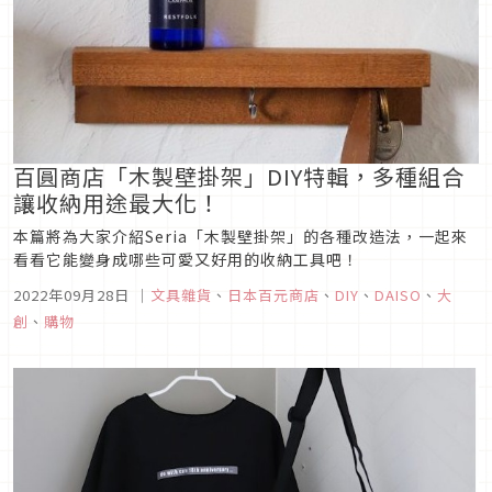
百圓商店「木製壁掛架」DIY特輯，多種組合
讓收納用途最大化！
本篇將為大家介紹Seria「木製壁掛架」的各種改造法，一起來
看看它能變身成哪些可愛又好用的收納工具吧！
2022年09月28日
｜
文具雜貨
、
日本百元商店
、
DIY
、
DAISO
、
大
創
、
購物