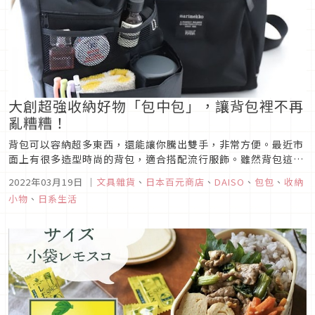
大創超強收納好物「包中包」，讓背包裡不再
亂糟糟！
背包可以容納超多東西，還能讓你騰出雙手，非常方便。最近市
面上有很多造型時尚的背包，適合搭配流行服飾。雖然背包這麼
好用，不過收納方式卻令人困擾……。大家是否覺得背包裡總是
2022年03月19日
｜
文具雜貨
、
日本百元商店
、
DAISO
、
包包
、
收納
亂糟糟的呢？這次要為大家介紹的大創好物，就是用來整理背包
小物
、
日系生活
裡的物品的「包中包」。