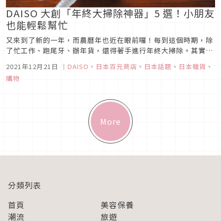
DAISO 大創「年終大掃除神器」5 選！小朋友
也能輕鬆幫忙
又來到了新的一年，而農曆年也近在眼前囉！每到這個時期，除
了忙工作、跑尾牙、辦年貨，還得著手進行年終大掃除。其實只
要掌握住「打掃完後方便收拾」與「家人容易出手幫忙」這兩個
2021年12月21日
｜
DAISO
、
日本百元商店
、
日本話題
、
日本雜貨
、
重點，選對掃除用品，就能夠「輕鬆、快速」完成大掃除囉！所
購物
以這次就要來為各位介紹 DAISO 大創的推薦掃除用品，讓各位
輕鬆快速解決掉...
More
分類列表
首頁
美容保養
潮流
旅遊