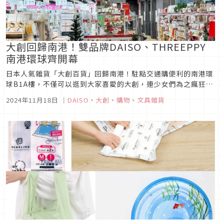
大創回歸南港！雙品牌DAISO、THREEPPY
南港環球齊開幕
日本人氣雜貨「大創百貨」回歸南港！駐點交通購便利的南港環
球B1A樓，不僅可以逛到大家喜愛的大創，連少女們為之瘋狂的
可愛姊妹品牌THREEPPY也一同盛大開幕！寬闊的百坪賣場、
2024年11月18日
｜
DAISO
、
大創
、
購物
、
文具雜貨
超過千種的日常居家品、廚房好物、流行配件等，提供南港車站
的通勤族們下班更方便的購物選擇， 11月15日 已正式開幕，開
幕前三天...