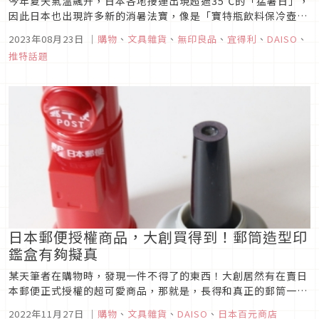
今年夏天氣溫飆升，日本各地接連出現超過35℃的「猛暑日」，
因此日本也出現許多新的消暑法寶，像是「寶特瓶飲料保冷壺」
在今年就非常受歡迎，宜得利、WORKMAN、無印良品、
2023年08月23日
｜
購物
、
文具雜貨
、
無印良品
、
宜得利
、
DAISO
、
3COINS及DAISO大創等知名生活雜貨品牌都有推出類似商品，
推特話題
也有很多人會帶著它去參加夏天的祭典、音樂祭或戶外活動。下
面將為大家介...
日本郵便授權商品，大創買得到！郵筒造型印
鑑盒有夠擬真
某天筆者在購物時，發現一件不得了的東西！大創居然有在賣日
本郵便正式授權的超可愛商品，那就是，長得和真正的郵筒一模
一樣的郵筒造型印鑑盒！印鑑收進這個圓柱型小郵筒裡，放在家
2022年11月27日
｜
購物
、
文具雜貨
、
DAISO
、
日本百元商店