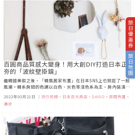
旅日優惠券
旅日地圖
百圓商品質感大變身！用大創DIY打造日本正
夯的「波紋壁掛鏡」
繼韓國美妝之後，「韓風居家布置」在日本SNS上也掀起了一股
風潮。韓系房間的色調以白色、米色等淺色系為主，房內裝潢則
多半為外型圓潤的居家雜貨。這次要用日本大創的商品進行DIY
2022年03月21日
｜
流行前線
、
日本百元商店
、
DAISO
、
房間佈置
、
大改造，製作出最近風靡日本的「韓系波紋壁掛鏡」。想知道波
潮流
紋鏡的製作方法及布置方法，就趕快看下去吧！