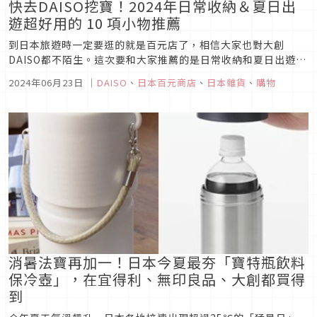
快去DAISO挖寶！2024年日常收納＆夏日出
遊超好用的 10 項小物推薦
到日本旅遊時一定要逛的就是百元店了，相信大家也對大創
DAISO都不陌生。這次要和大家推薦的是日常收納和夏日出遊的
生活小物，價錢親民又具有多種造型，難怪連日本人也愛不釋
2024年06月23日
｜
DAISO
、
日本百元商店
、
日本雜貨
、
購物
手。在台灣也有展店的大創有時也會和日本同步推出當季商品，
但因為商品眾多很多時候都會眼花撩亂，因此Japaholic幫你選
出了10個實用...
消暑法寶再加一！日本今夏最夯「寶特瓶飲料
保冷壺」，在宜得利、無印良品、大創都買得
到