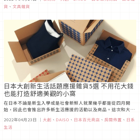
將孩子辛苦製作的成果丟掉……。因此本篇將為大家介紹幾款
貨
、
文具雜貨
「DAISO大創」推出的收納好物，也會順便教大家整理作品與稱
讚孩子的秘訣喔！
日本大創新生活話題應援雜貨5選 不用花大錢
也能打造舒適美觀的小窩
在日本不論是新生入學或是社會新鮮人就業幾乎都是從四月開
始，因此也會推出許多新生活應援的活動以及商品。這次和大家
推薦5款日本大創新生活應援雜貨，不用花大錢就能讓家裡有煥
2022年04月23日
｜
大創
、
DAISO
、
日本百元商店
、
房間佈置
、
日系
然一新的感覺。
生活