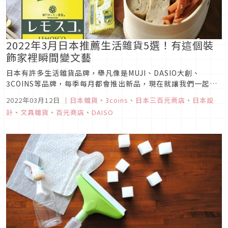
2022年3月日本推薦生活雜貨5選！有這個裝
飾家裡瞬間變文藝
日本有許多生活雜貨品牌，舉凡像是MUJI、DASIO大創、
3COINS等品牌，每季每月都會推出新品，現在就讓我們一起來
看看2022年3月日本推薦生活雜貨有哪些新品吧！
2022年03月12日
｜
日本雜貨
、
3coins
、
日本三百元商店
、
日本設
計
、
文具雜貨
、
百元商店
、
DAISO