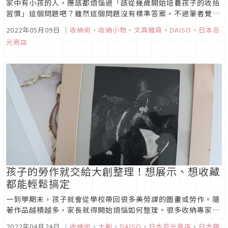
家中有小孩的人，應該都煩惱過「該從幾歲開始培養孩子的收拾
習慣」這個問題吧？雖然這個問題沒有標準答案，不過筆者覺得
只要小孩開始玩玩具，家長就可以訓練小孩收拾東西了！只要讓
2022年05月09日
｜
收納術
、
收納小物
、
文具雜貨
、
DAISO
、
日本百
孩子同時學會「玩樂」與「收拾」這兩件事，就能從小培養正確
元商店
的收拾習慣。 有些人可能會擔心「孩子已經上小學了，是否為時
已晚？」，不過請...
孩子的勞作就交給大創整理！想展示、想收藏
都能輕鬆搞定
一到學期末，孩子就會從學校帶回很多美勞課的圖畫或勞作。隨
著作品越積越多，家長就得開始煩惱如何整理。很多收納專家或
整理師會建議家長用手機拍照留念就好，不過有時侯實在捨不得
2022年04月24日
｜
收納術
、
大創
、
DAISO
、
日本百元商店
、
日本雜