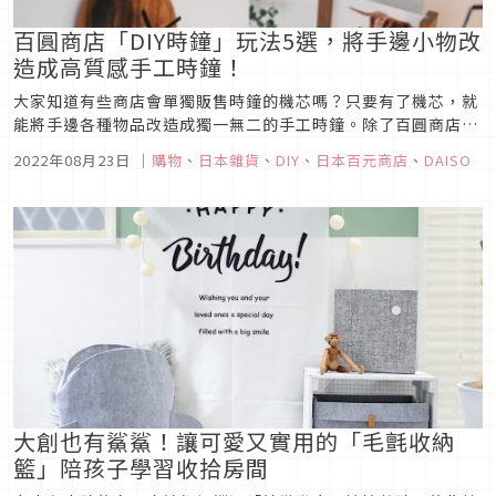
百圓商店「DIY時鐘」玩法5選，將手邊小物改
造成高質感手工時鐘！
大家知道有些商店會單獨販售時鐘的機芯嗎？只要有了機芯，就
能將手邊各種物品改造成獨一無二的手工時鐘。除了百圓商店之
外，你也可以在網路上找到各種不同造型的時鐘機芯喔！這次筆
2022年08月23日
｜
購物
、
日本雜貨
、
DIY
、
日本百元商店
、
DAISO
者要教大家用「DIY機芯指針組」來將各種百圓商店小物改造成
可愛的時鐘，一起來看看吧！
大創也有鯊鯊！讓可愛又實用的「毛氈收納
籃」陪孩子學習收拾房間