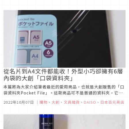
中哪個角落也不會煞風景，既可當擺飾又方便隨手取用。精緻又
實用的大創圓柱型郵筒印鑑盒，一整個就是欠買，現在立刻就來
介紹給大家唷！
從名片到A4文件都能收！外型小巧卻擁有6層
內袋的大創「口袋資料夾」
本篇將為大家介紹筆者最近的愛用商品，也就是大創販售的「口
袋資料夾Pocket File」。這款商品可不是普通的資料夾，它擁
有許多方便又優秀的功能，除了A5尺寸適合隨身攜帶之外，它竟
2022年10月07日
｜
購物
、
大創
、
文具雜貨
、
DAISO
、
日本百元商店
然還能收納A4的資料！你可以將它放在包包裡帶出門，也可以用
它來收納保固書之類的重要文件，真的非常方便喔！