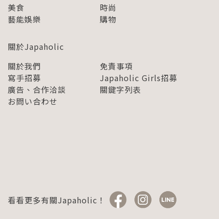
美食
時尚
藝能娛樂
購物
關於Japaholic
關於我們
免責事項
寫手招募
Japaholic Girls招募
廣告、合作洽談
關鍵字列表
お問い合わせ
看看更多有關Japaholic！