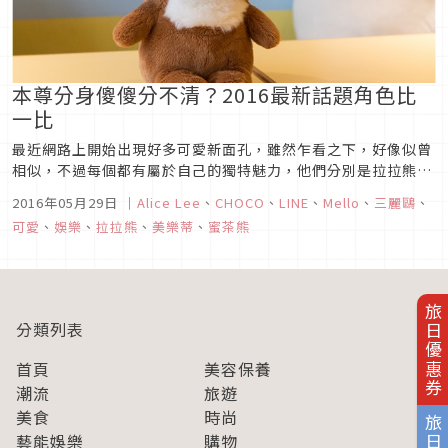
本尊分身傻傻分不清？2016最新話題角色比
一比
最近網路上開始出現好多可愛新面孔，雖然乍看之下，好像似曾
相似，不過每個都有屬於自己的獨特魅力，他們分別是拉拉熊的
新朋友蜜茶熊、三麗鷗的Mello與Line的CHOCO，一起來認識
2016年05月29日
｜
Alice Lee
、
CHOCO
、
LINE
、
Mello
、
三麗鷗
、
這些人氣新角色吧！
可愛
、
娛樂
、
拉拉熊
、
美樂蒂
、
蜜茶熊
旅日優惠券
分類列表
首頁
美容保養
潮流
旅遊
美食
時尚
藝能娛樂
購物