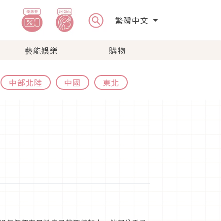
繁體中文
藝能娛樂
購物
中部北陸
中國
東北