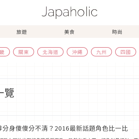
旅遊
美食
時尚
畿
關東
北海道
沖繩
九州
四國
一覽
尊分身傻傻分不清？2016最新話題角色比一比