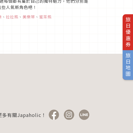
過每個都有屬於自己的獨特魅力，他們分別是
識這些人氣新角色吧！
樂
、
拉拉熊
、
美樂蒂
、
蜜茶熊
旅日優惠券
旅日地圖
多有關Japaholic！