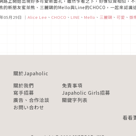
網路上開始出現好多可愛新面孔，雖然乍看之下，好像似曾相似，不
熊的新朋友蜜茶熊、三麗鷗的Mello與Line的CHOCO，一起來認
6年05月29日
｜
Alice Lee
、
CHOCO
、
LINE
、
Mello
、
三麗鷗
、
可愛
、
娛
關於Japaholic
關於我們
免責事項
寫手招募
Japaholic Girls招募
廣告、合作洽談
關鍵字列表
お問い合わせ
看看更