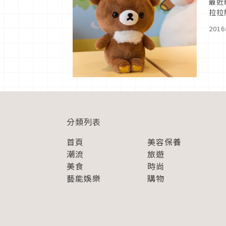
最近
拉拉
201
分類列表
首頁
美容保養
潮流
旅遊
美食
時尚
藝能娛樂
購物