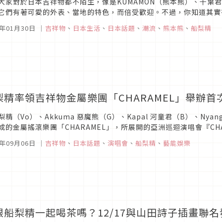
大家對於日本吉祥物都不陌生，像是KUMAMON（熊本熊）、千葉
它們有著可愛的外表、當地的特色，而倍受歡迎。不過，你知道其實
讓人想不通是什麼嗎？日本海上自衛隊－粉紅色海參圖片來源第一個要
9年01月30日
｜
吉祥物
、
日本生活
、
日本話題
、
潮流
、
熊本熊
、
船梨精
梨精率領吉祥物金屬樂團「CHARAMEL」舉辦首
梨精（Vo）、Akkuma 惡魔熊（G）、Kapal 河童君（B）、Nyan
成的金屬搖滾樂團「CHARAMEL」，所展開的亞洲巡迴演唱會『CHARAM
六）在香港・KITEC Rotund...
8年09月06日
｜
吉祥物
、
日本話題
、
演唱會
、
船梨精
、
藝能娛樂
跟船梨精一起喝茶嗎？12/17與山田詩子插畫聯名