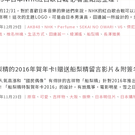
的12/31，對於喜歡日本音樂的樂迷們來說，NHK的紅白歌合戰可
年啊！這次的主題LOGO，可是由日本男演員，田邊誠一所設計的。
題性增添不少～接下來就讓我們一一向大家介紹吧！
5年12月29日
｜
AKB48
、
NHK
、
Perfume
、
SEKAI NO OWARI
、
V6
、
傑
戰
、
椎名林檎
、
生活方式
、
田邊誠一
、
綾瀨遙
、
船梨精
、
長澤雅美
梨精的2016年賀年卡!贈送船梨精留言影片＆附
人氣高漲和“國民偶像”有得拚的吉祥物「船梨精」針對2016年推
！「船梨精特製賀年卡2016」的設計，有放風箏・電影明星・雪之
。1組內含1種圖案共3張，是444日圓＋稅。3種都是連在收件人姓名那
5年11月23日
｜
原宿
、
可愛
、
吉祥物
、
大阪
、
娛樂
、
日本明信片
、
日本購