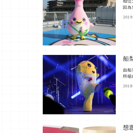
相信
因為
更是
201
船
由船
所組
1日（
201
想