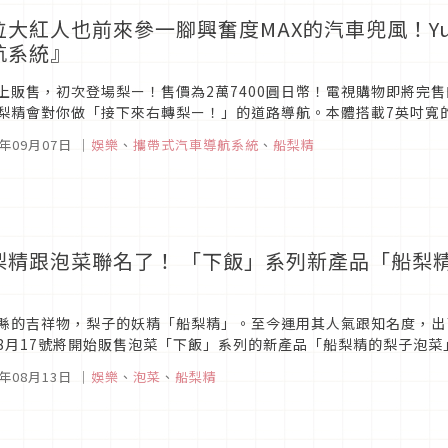
位大紅人也前來參一腳興奮度MAX的汽車兜風！Yup
航系統』
上販售，初次登場梨ー！售價為2萬7400圓日幣！電視購物即將完
梨精會對你做「接下來右轉梨ー！」的道路導航。本體搭載7英吋寬的
e-Seg視聽&錄影、音樂播放，數位相框等5個功能。而且還可以閱覽大約
5年09月07日
｜
娛樂
、
攜帶式汽車導航系統
、
船梨精
梨精跟泡菜聯名了！ 「下飯」系列新產品「船梨
!
縣的吉祥物，梨子的妖精「船梨精」。至今運用其人氣跟知名度，出
8月17號將開始販售泡菜「下飯」系列的新產品「船梨精的梨子泡菜
」……這、這個會好吃嗎？【使用國產的梨子汁】這款聯名泡菜是跟船梨
5年08月13日
｜
娛樂
、
泡菜
、
船梨精