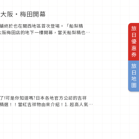
於大阪・梅田開幕
舖終於也在關西地區首次登場。「船梨精
旅日優惠券
ND大阪梅田店的地下一樓開幕，當天船梨精也趕
船梨精的故鄉...
旅日地圖
了!可是你知道嗎?日本各地官方公認的吉祥
選！！當紅吉祥物由來介紹！1. 超高人氣不
熊於20...