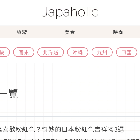
旅遊
美食
時尚
畿
關東
北海道
沖繩
九州
四國
一覽
是喜歡粉紅色？奇妙的日本粉紅色吉祥物3選