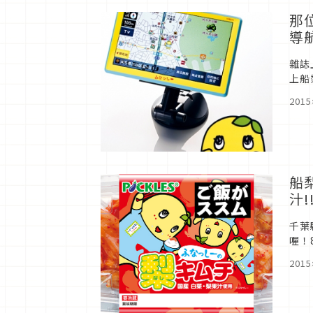
那
導
雜誌
上船
On
201
船
汁!
千葉
喔！
子汁
201