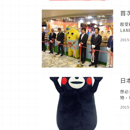
首
超受
LA
來祝
201
日
想必
物，
用說
201