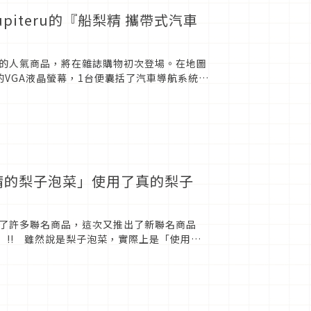
iteru的『船梨精 攜帶式汽車
售的人氣商品，將在雜誌購物初次登場。在地圖
VGA液晶螢幕，1台便囊括了汽車導航系統、
8...
精的梨子泡菜」使用了真的梨子
了許多聯名商品，這次又推出了新聯名商品
」!! 雖然說是梨子泡菜，實際上是「使用梨
精聯名的， 使用國產的...