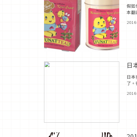
假如
本翻
師，
201
日
日本
了。
201
2