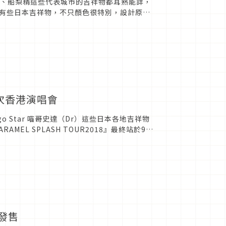
君、船梨精這些代表城市的吉祥物都耳熟能詳，
有些日本吉祥物，不只顏色很特別，設計原型
介紹的就是出自日本海上...
次香港演唱會
go Star 喵哥史達（Dr）這些日本各地吉祥物
EL SPLASH TOUR2018』最終站於9月
發售