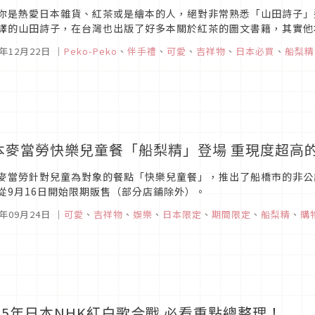
你是熱愛日本雜貨、紅茶或是繪本的人，絕對非常熟悉「山田詩子」
譯的山田詩子，在台灣也出版了好多本關於紅茶的圖文書籍，其實他
自己更在東京經營茶的專賣店「Karel Capek」。
6年12月22日
｜
Peko-Peko
、
伴手禮
、
可愛
、
吉祥物
、
日本必買
、
船梨精
本麥當勞快樂兒童餐「船梨精」登場 重現度超高
麥當勞針對兒童為對象的餐點「快樂兒童餐」，推出了船橋市的非公
從9月16日開始限期販售（部分店鋪除外）。
6年09月24日
｜
可愛
、
吉祥物
、
娛樂
、
日本限定
、
期間限定
、
船梨精
、
購
015年日本NHK紅白歌合戰 必看重點總整理！