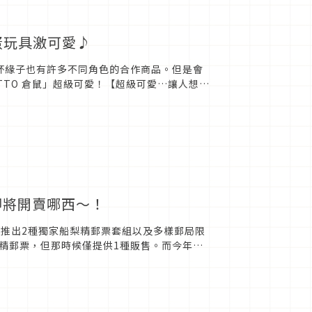
蛋玩具激可愛♪
的杯緣子也有許多不同角色的合作商品。但是會
TTO 倉鼠」超級可愛！【超級可愛…讓人想蒐
物掛...
即將開賣哪西～！
將推出2種獨家船梨精郵票套組以及多樣郵局限
精郵票，但那時候僅提供1種販售。而今年卻
（ふなっしー/fun...