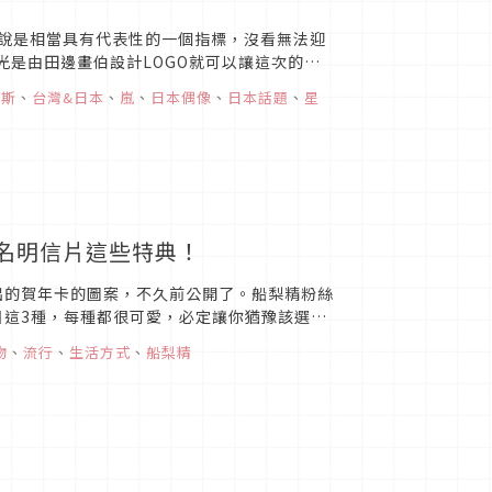
以說是相當具有代表性的一個指標，沒看無法迎
光是由田邊畫伯設計LOGO就可以讓這次的紅
尼斯
、
台灣&日本
、
嵐
、
日本偶像
、
日本話題
、
星
簽名明信片這些特典！
出的賀年卡的圖案，不久前公開了。船梨精粉絲
日這3種，每種都很可愛，必定讓你猶豫該選哪
一面上也印有...
物
、
流行
、
生活方式
、
船梨精