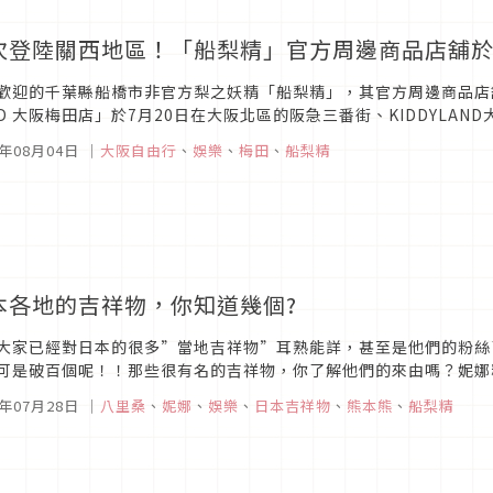
次登陸關西地區！「船梨精」官方周邊商品店舖
歡迎的千葉縣船橋市非官方梨之妖精「船梨精」，其官方周邊商品店
ND 大阪梅田店」於7月20日在大阪北區的阪急三番街、KIDDYLA
賀。船梨精LAND是專門販賣船梨精商品的官方店舖。自2015年3月在
5年08月04日
｜
大阪自由行
、
娛樂
、
梅田
、
船梨精
本各地的吉祥物，你知道幾個?
大家已經對日本的很多”當地吉祥物”耳熟能詳，甚至是他們的粉絲
可是破百個呢！！那些很有名的吉祥物，你了解他們的來由嗎？妮娜精
！日本熊本的～熊本熊 逗趣又憨厚的個性和造型，擄獲每個人的心！熊本
5年07月28日
｜
八里桑
、
妮娜
、
娛樂
、
日本吉祥物
、
熊本熊
、
船梨精