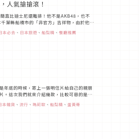
張，人氣搶搶滾！
簡直比迪士尼還難排！他不是AKB48，也不
本千葉縣船橋市的「非官方」吉祥物，由於他不
狂的吉祥物，卻因為...
日本必去
、
日本旅遊
、
船梨精
、
餐廳推薦
是年底的時候，寄上一張明信片給自己的親朋
片。這次我們就來介紹幾款，比較可惡的是，
本郵局還提供網路服務，...
日本雜貨
、
流行
、
瑪莉歐
、
船梨精
、
蛋黃哥