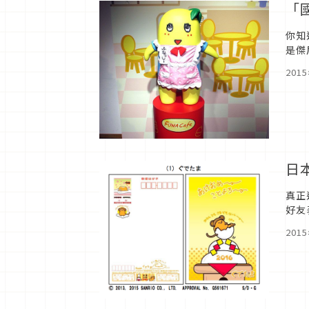
「
你知
是傑
被承
201
日
真正
好友
這次
201