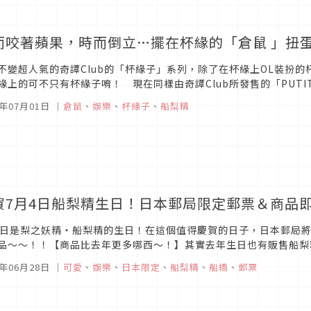
而咬著蘋果，時而倒立…擺在杯緣的「倉鼠 」扭
不變超人氣的奇譚Club的「杯緣子」系列，除了在杯緣上OL裝扮
緣上的可不只有杯緣子唷！ 現在同樣由奇譚Club所發售的「PUTI
套啊！】在5月下旬開始發售的「PUTITTO 倉鼠」是個可以把倉鼠吉祥
5年07月01日
｜
倉鼠
、
娛樂
、
杯緣子
、
船梨精
賀7月4日船梨精生日！日本郵局限定郵票＆商品
4日是梨之妖精・船梨精的生日！在這個值得慶賀的日子，日本郵局
品～～！！【商品比去年更多哪西～！】其實去年生日也有販售船梨
大改變，商品陣容變得超豪華！這次商品種類會增加這麼多，是因為船梨精
5年06月28日
｜
可愛
、
娛樂
、
日本限定
、
船梨精
、
船橋
、
郵票