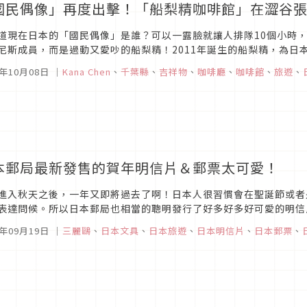
國民偶像」再度出擊！「船梨精咖啡館」在澀谷
道現在日本的「國民偶像」是誰？可以一露臉就讓人排隊10個小時，
尼斯成員，而是過動又愛吵的船梨精！2011年誕生的船梨精，為日
認的身份，讓他連參加吉祥物大賽的資格都沒有，但這個日本史上最瘋
5年10月08日
｜
Kana Chen
、
千葉縣
、
吉祥物
、
咖啡廳
、
咖啡館
、
旅遊
、
本郵局最新發售的賀年明信片＆郵票太可愛！
進入秋天之後，一年又即將過去了啊！日本人很習慣會在聖誕節或者
表達問候。所以日本郵局也相當的聰明發行了好多好多好可愛的明信
是8月31日先開放網路預售，要到10月29日才會在郵局買得到唷！日
5年09月19日
｜
三麗鷗
、
日本文具
、
日本旅遊
、
日本明信片
、
日本郵票
、