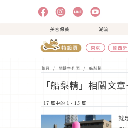
美容保養
潮流
東京
關西近
首頁
關鍵字列表
船梨精
「船梨精」相關文章
17 篇中的 1 - 15 篇
就