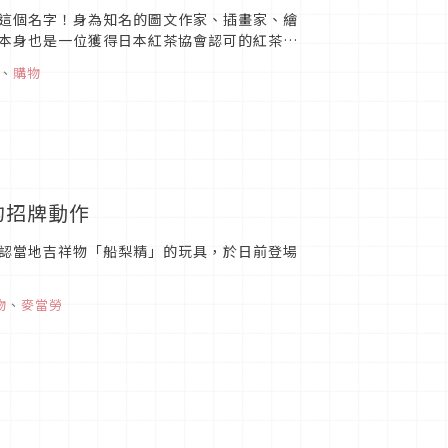
這個名字！身為知名的圖文作家、插畫家、繪
本身也是一位獲得日本紅茶協會認可的紅茶講
、
購物
的招牌動作
認當地吉祥物「船梨精」的玩具，於日前登場
物
、
麥當勞