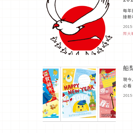
每年
接新
白話
201
際大
船
現今
必看
個好
201