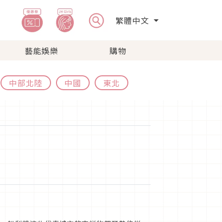
繁體中文
藝能娛樂
購物
中部北陸
中國
東北