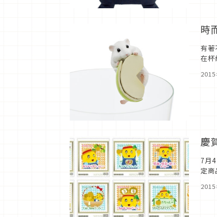
時
有著
在杯
集全
201
慶
7月
定商
有了
201