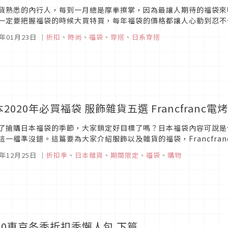
貨熟悉的內行人，每到一月總是摩拳擦掌，因為最讓人期待的福袋來
一定要把握福袋的時候大買特買，每年福袋的價格都讓人心動到忍不
上一樣可以打包日本福袋回家！1. LODISPOTTOLODISPOTTO的福
1年01月23日
｜
折扣
、
時尚
、
福袋
、
穿搭
、
日系穿搭
本2020年必買福袋 服飾雜貨五選 Francfra
了搶購日本福袋的季節，大家鎖定好目標了嗎？日本福袋內容可說是
這一檔準沒錯。這篇要為大家介紹服飾以及雜貨的福袋，Francfr
介紹！gelato pique 超舒適居家服飾福袋圖片來源日本超人氣的時尚
9年12月25日
｜
折扣季
、
日本雜貨
、
期間限定
、
福袋
、
購物
020東京冬季折扣季懶人包 下篇