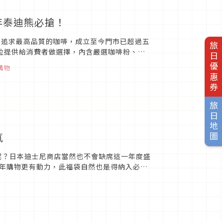
豬年泰迪熊必搶！
啡豆，追求最高品質的咖啡，成立至今門市已超過五
旅日優惠券
三種價位提供給消費者做選擇，內含嚴選咖啡粉、豬
購物
旅日地圖
氣
呢？日本迪士尼商店當然也不會缺席這一年度盛
年購物更有動力，此福袋自然也是得納入必搶