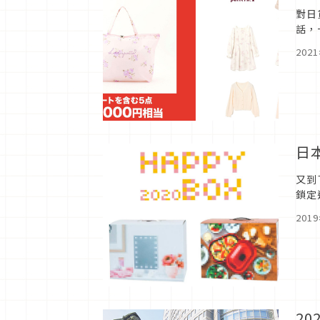
對日
話，
網路
202
日
又到
鎖定
看看
201
2