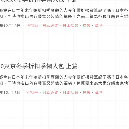
都會在日本年末年始折扣季廝殺的人今年做好掃貨筆記了嗎？日本各
扣，同時也推出內容豐富又超值的福袋。之前上篇為各位介紹過有樂
折扣季情報，繼續來為大家介紹東京澀谷、原宿、六本木、上野地區的
9年12月18日
｜
折扣季
、
日本必買
、
日本話題
、
福袋
、
購物
020東京冬季折扣季懶人包 上篇
都會在日本年末年始折扣季廝殺的人今年做好掃貨筆記了嗎？日本各
扣，同時也推出內容豐富又超值的福袋。這篇要來為大家介紹東京地
看介紹吧！1 有樂町・銀座・台場銀座三越百貨圖片來源1930年開業
9年12月18日
｜
折扣季
、
日本必買
、
日本話題
、
福袋
、
購物