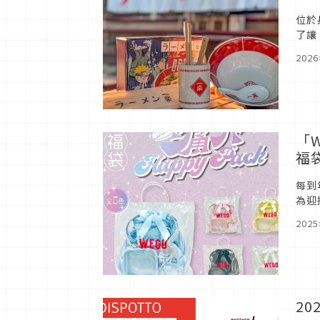
位於
了讓
一・
202
「
福
每到
為迎
年的
202
2