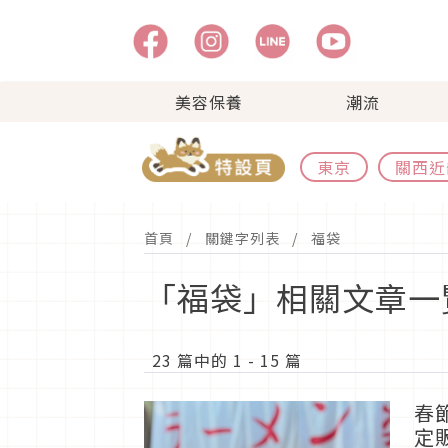
美容保養
潮流
東京
關西近
首頁
關鍵字列表
福袋
「福袋」相關文章一
23 篇中的 1 - 15 篇
春
定