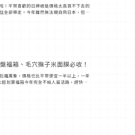
啦！平常喜歡的日牌總是價格太高買不下去的
住全部帶走。今年雖然無法親自飛日本，但在
袋有粉嫩還...
nc電烤盤福箱、毛穴撫子米面膜必收！
包羅萬象，價格也比平常便宜一半以上，一年
anc超划算福箱今年完全不給人留活路，趕快來
居家服...