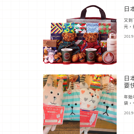
日本
又到
元，
HAP
201
日
要
年始
袋，
看「
201