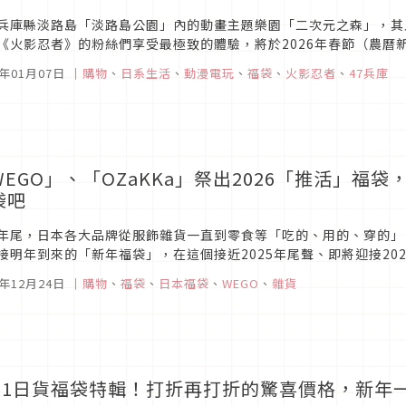
兵庫縣淡路島「淡路島公園」內的動畫主題樂園「二次元之森」，其人氣
《火影忍者》的粉絲們享受最極致的體驗，將於2026年春節（農曆新
國定假日）限定販售「內容一目了然！」春節限定高級福袋。
6年01月07日
｜
購物
、
日系生活
、
動漫電玩
、
福袋
、
火影忍者
、
47兵庫
WEGO」、「OZaKKa」祭出2026「推活」
袋吧
年尾，日本各大品牌從服飾雜貨一直到零食等「吃的、用的、穿的」
接明年到來的「新年福袋」，在這個接近2025年尾聲、即將迎接202
新年福袋消息，本次要介紹的2026年福袋，則是由「OZaKKa」與「WE
5年12月24日
｜
購物
、
福袋
、
日本福袋
、
WEGO
、
雜貨
021日貨福袋特輯！打折再打折的驚喜價格，新年