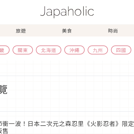
旅遊
美食
時尚
畿
關東
北海道
沖繩
九州
四國
覽
節衝一波！日本二次元之森忍里《火影忍者》限定福
販售