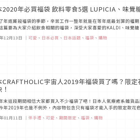
2020年必買福袋 飲料零食5選 LUPICIA、味覺糖、T
了年底廝殺福袋的季節，辛苦工作一整年就是在等年底最划算的檔期
這篇要為大家介紹飲食相關的福袋，深受大家喜愛的KALDI、味覺糖、 Tu
PY BAG，一起來看看介紹吧！Tully's Coffee 泰迪熊超可愛...
9年12月13日
｜
可愛
、
日本必買
、
日本話題
、
福袋
、
購物
本CRAFTHOLIC宇宙人2019年福袋買了嗎？
快！
年末這段期間相信大家都買入不少福袋了吧！日本人氣療癒系雜貨品牌「
今年2019年也是不例外，內容物包含只有福袋才能入手的限定款花
CRAFTHOLIC」的福袋介紹吧！1. 網路商店限定福箱圖片來源「CRAF
9年01月11日
｜
伴手禮
、
可愛
、
期間限定
、
福袋
、
購物