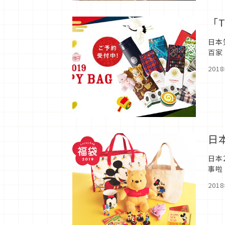
「T
日本
百家
年泰
201
日
日本
事啦
名單
201