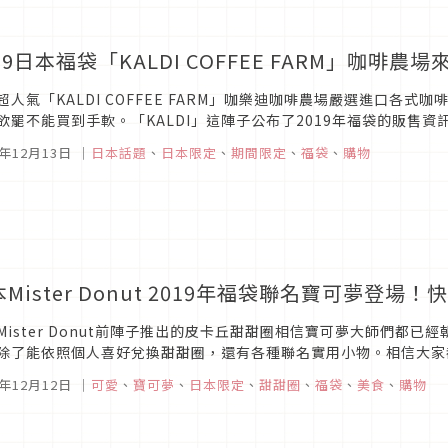
19日本福袋「KALDI COFFEE FARM」咖
超人氣「KALDI COFFEE FARM」咖樂迪咖啡農場嚴選進口各
欲罷不能買到手軟。「KALDI」這陣子公布了2019年福袋的販售
，一起來看看介紹吧！
8年12月13日
｜
日本話題
、
日本限定
、
期間限定
、
福袋
、
購物
本Mister Donut 2019年福袋聯名寶可夢登
Mister Donut前陣子推出的皮卡丘甜甜圈相信寶可夢大師們都已經朝
除了能依照個人喜好兌換甜甜圈，還有各種聯名實用小物。相信大家都
超可愛的皮卡丘與伊布喔！這兩個可愛的小傢伙一整年搶錢毫不手軟呢.
8年12月12日
｜
可愛
、
寶可夢
、
日本限定
、
甜甜圈
、
福袋
、
美食
、
購物