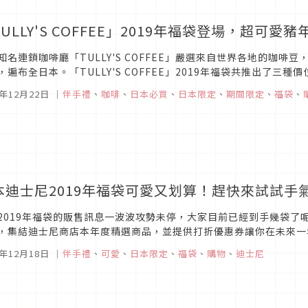
ULLY'S COFFEE」2019年福袋登場，超可愛
知名連鎖咖啡廳「TULLY'S COFFEE」嚴選來自世界各地的咖
，遍布全日本。「TULLY'S COFFEE」2019年福袋共推出了
迪熊以及精緻托特包，一起來看看2019年福袋的介紹吧！
8年12月22日
｜
伴手禮
、
咖啡
、
日本必買
、
日本限定
、
期間限定
、
福袋
、
本迪士尼2019年福袋可愛又划算！趕快來試試手
2019年福袋的販售訊息一波波攻勢未停，大家目前已經到手幾袋了
，集結迪士尼商店本年度精選商品，並提供打折優惠券讓你在未來一
，一起來看看日本迪士尼商店2019年福袋的介紹吧！
8年12月18日
｜
伴手禮
、
可愛
、
日本限定
、
福袋
、
購物
、
迪士尼