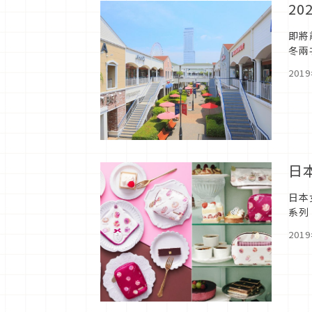
2
即將
冬兩
公司
201
日
日本
系列
家，
201