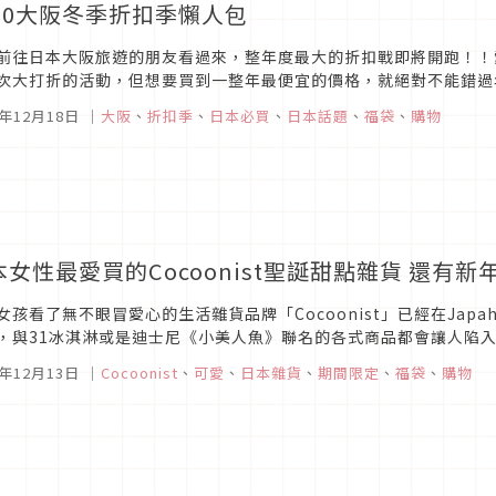
020大阪冬季折扣季懶人包
前往日本大阪旅遊的朋友看過來，整年度最大的折扣戰即將開跑！！
次大打折的活動，但想要買到一整年最便宜的價格，就絕對不能錯過
精品服飾，折扣季時可能用不到一半的價錢就可入手。編輯部這次整理了
9年12月18日
｜
大阪
、
折扣季
、
日本必買
、
日本話題
、
福袋
、
購物
本女性最愛買的Cocoonist聖誕甜點雜貨 還有
女孩看了無不眼冒愛心的生活雜貨品牌「Cocoonist」已經在Jap
，與31冰淇淋或是迪士尼《小美人魚》聯名的各式商品都會讓人陷
在這裡從甜點主題雜貨到紅色聖誕，還有2020年的福袋情報都幫你一次
9年12月13日
｜
Cocoonist
、
可愛
、
日本雜貨
、
期間限定
、
福袋
、
購物