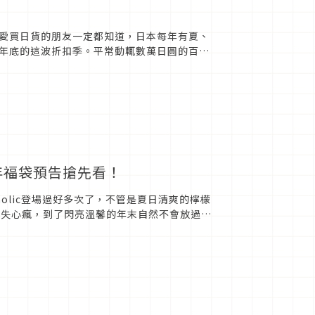
愛買日貨的朋友一定都知道，日本每年有夏、
年底的這波折扣季。平常動輒數萬日圓的百貨
2019年冬季大阪地區各...
新年福袋預告搶先看！
aholic登場過好多次了，不管是夏日清爽的檸檬
入失心瘋，到了閃亮溫馨的年末自然不會放過大
掌握...