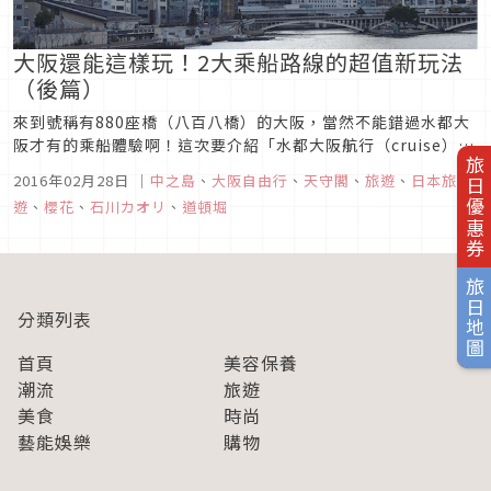
大阪還能這樣玩！2大乘船路線的超值新玩法
（後篇）
來到號稱有880座橋（八百八橋）的大阪，當然不能錯過水都大
阪才有的乘船體驗啊！這次要介紹「水都大阪航行（cruise）満
旅日優惠券
喫ticket」的超值玩法！一張票3300日幣，就可以換到一日乘
2016年02月28日
｜
中之島
、
大阪自由行
、
天守閣
、
旅遊
、
日本旅
車券、餐廳票券、並且搭船遊大阪，算是相當超值！
遊
、
櫻花
、
石川カオリ
、
道頓堀
旅日地圖
分類列表
首頁
美容保養
潮流
旅遊
美食
時尚
藝能娛樂
購物