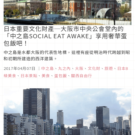
日本重要文化財產─大阪市中央公會堂內的
「中之島SOCIAL EAT AWAKE」享用奢華蛋
包飯吧！
中之島是水都大阪的代表性地標，這裡有座從明治時代跨越到昭
和初期所建造的西洋建築。
2017年04月07日
｜
中之島
、
丸之內
、
大阪
、
文化財
、
旅遊
、
日本B
級美食
、
日本景點
、
美食
、
蛋包飯
、
關西自由行