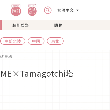
繁體中文
藝能娛樂
購物
中部北陸
中國
東北
居聯名登場
E×Tamagotchi塔