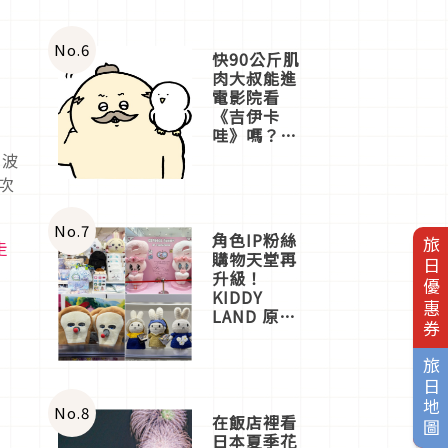
No.
6
快90公斤肌
肉大叔能進
電影院看
《吉伊卡
哇》嗎？日
本重金屬樂
利波
團「打首」
次
會長與
nagano老師
一同給出了
No.
7
角色IP粉絲
旅日優惠券
走
答案
購物天堂再
升級！
KIDDY
LAND 原宿
店吉伊卡哇
迎客，新開
旅日地圖
幕
OMOKADO
店3分即達
No.
8
在飯店裡看
日本夏季花