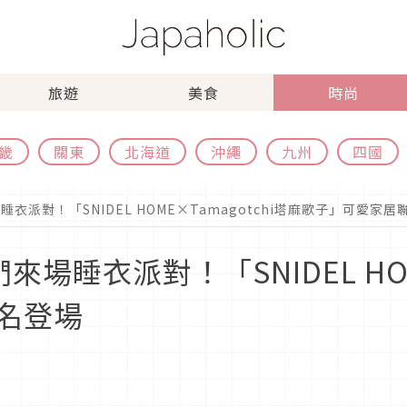
旅遊
美食
時尚
畿
關東
北海道
沖繩
九州
四國
場睡衣派對！「SNIDEL HOME×Tamagotchi塔麻歌子」可愛家
色們來場睡衣派對！「SNIDEL HOM
名登場