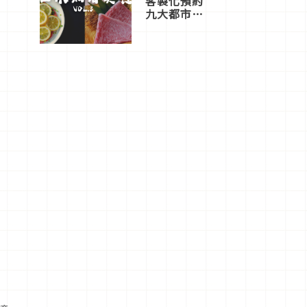
客製化預約
九大都市餐
廳，打造專
屬美食體
驗！