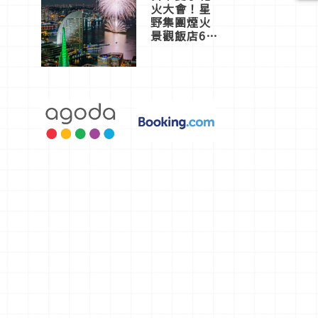
火大會！星
野集團煙火
景觀飯店6
選，讓你不
用人擠人悠
閒欣賞
選