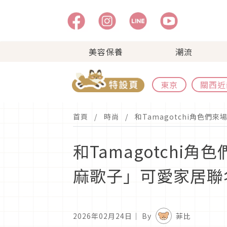
美容保養
潮流
東京
關西近
首頁
時尚
和Tamagotchi角色們來
和Tamagotchi角
麻歌子」可愛家居聯
2026年02月24日
｜ By
菲比