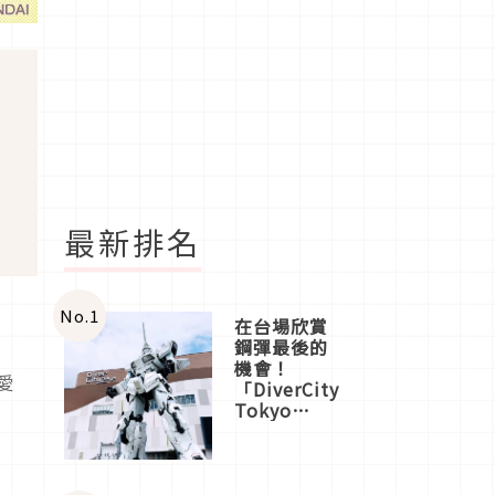
最新排名
No.
1
在台場欣賞
鋼彈最後的
機會！
愛
「DiverCity
Tokyo
Plaza」搭
船、購物、
美食及夜
景，一次全