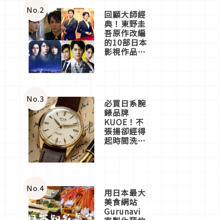
體驗
No.
2
回顧大師經
典！東野圭
吾原作改編
的10部日本
影視作品推
薦
No.
3
必買日系腕
錶品牌
KUOE！不
張揚卻經得
起時間洗鍊
的經典之作
五選
No.
4
用日本最大
美食網站
Gurunavi