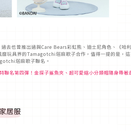
，過去也曾推出過與Care Bears彩虹熊、迪士尼角色、《哈
靡玩具界的Tamagotchi塔麻歌子合作，值得一提的是，這
agotchi塔麻歌子聯名。
×哈利波特聯名第四彈！金探子鯊魚夾、超可愛縮小分類帽隨身帶著
名家居服