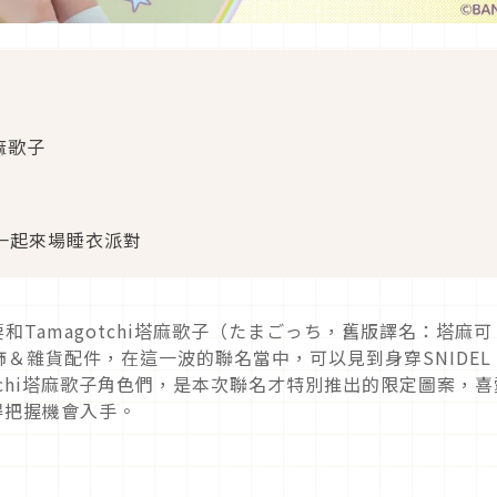
塔麻歌子
們一起來場睡衣派對
」要和Tamagotchi塔麻歌子（たまごっち，舊版譯名：塔麻可
＆雜貨配件，在這一波的聯名當中，可以見到身穿SNIDEL
otchi塔麻歌子角色們，是本次聯名才特別推出的限定圖案，喜
可得把握機會入手。