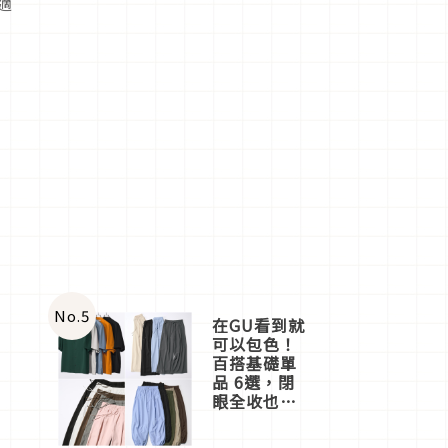
適
No.
5
在GU看到就
可以包色！
百搭基礎單
品 6選，閉
眼全收也不
心疼