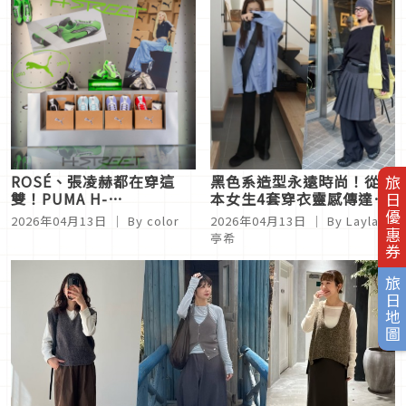
ROSÉ、張凌赫都在穿這
黑色系造型永遠時尚！從日
旅日優惠券
雙！PUMA H-
本女生4套穿衣靈感傳達個
STREET「潮流得來速」現
性滿分LOOK
2026年04月13日
｜ By
color
2026年04月13日
｜ By
Layla 陳
身心中山，3大亮點不衝會
亭希
後悔
旅日地圖