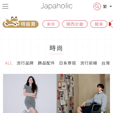
繁
東京
關西近畿
關東
時尚
ALL
流行品牌
飾品配件
日系穿搭
流行前線
台灣