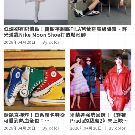
低調卻有記憶點！韓韶禧腳踩FILA芭蕾鞋高級優雅、許
光漢靠Nike Moon Shoe打造鬆弛帥
2026年04月20日
｜ By
color
話題直接炸！日系聯名鞋從
米蘭達強勢回歸！《穿著
可愛到熱血全包：
Prada的惡魔2》未上映先
CONVERSE萌寵感爆棚、
洗版，梅莉史翠普VS安海
2026年04月20日
｜ By
color
2026年04月20日
｜ By
color
CROCS ×航海王尋寶戰靴
瑟薇、時尚造型對決太精彩