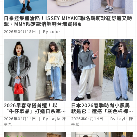
日系控集體淪陷！ISSEY MIYAKE聯名瑪莉珍鞋舒適又時
髦、MMY限定款溶解鞋台灣買得到
2026年04月15日
｜ By
color
2026早春穿搭首選！以
日本2026春季時尚小黑馬
「牛仔單品」打造日系率性
就是它！選搭「灰色棉褲」
休閒
打造日系街頭態度
2026年04月14日
｜ By
Layla 陳
2026年04月14日
｜ By
Layla 陳
亭希
亭希