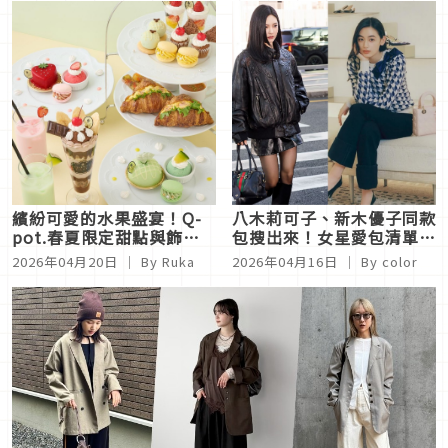
必收
繽紛可愛的水果盛宴！Q-
八木莉可子、新木優子同款
pot.春夏限定甜點與飾品
包搜出來！女星愛包清單曝
同步登場
光、Karina這顆低調又高
2026年04月20日
｜ By
Ruka
2026年04月16日
｜ By
color
級