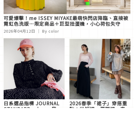
可愛爆擊！me ISSEY MIYAKE最萌快閃店降臨、直接被
霓虹色洗版…限定商品＋巨型扭蛋機，小心荷包失守
2026年04月12日
｜ By
color
日系選品指標 JOURNAL
2026春季「裙子」穿搭重
STANDARD relume 發表
點：從短裙、蛋糕裙、直筒
2026 春夏系列 潮流迷必
裙、傘裙打造輕甜女子印象
2026年04月12日
｜ By
2026年
2026年04月11日
｜ By
Layla 陳
收！
新聞稿
亭希