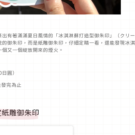
祭出有著滿滿夏日風情的「冰淇淋蘇打造型御朱印」（クリ
統的御朱印，而是紙雕御朱印，仔細定睛一看，還能發現冰
一個又一個綻放開來的煙火。
0日圓）
量發完為止
定紙雕御朱印