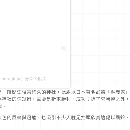
imanjinja）分享的貼文
是一所歷史相當悠久的神社，此處以日本著名武將「源義家
幡神社的信眾們，主要是祈求勝利、成功；除了求勝運之外
驗。
六色的風鈴與燈籠，也吸引不少人駐足抬頭欣賞這處以風鈴