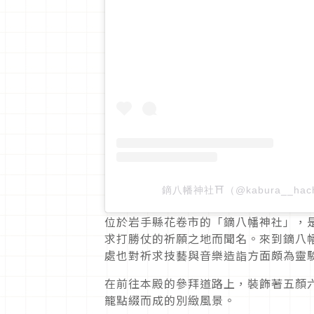
鏑八幡神社⛩（@kabura__hach
位於岩手縣花卷市的「鏑八幡神社」，
求打勝仗的祈願之地而聞名。來到鏑八
處也對祈求技藝與音樂造詣方面頗為靈
在前往本殿的參拜道路上，裝飾著五顏
籠點綴而成的別緻風景。