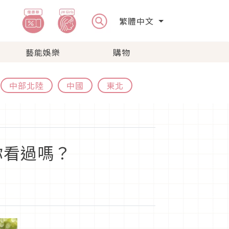
繁體中文
藝能娛樂
購物
中部北陸
中國
東北
你看過嗎？