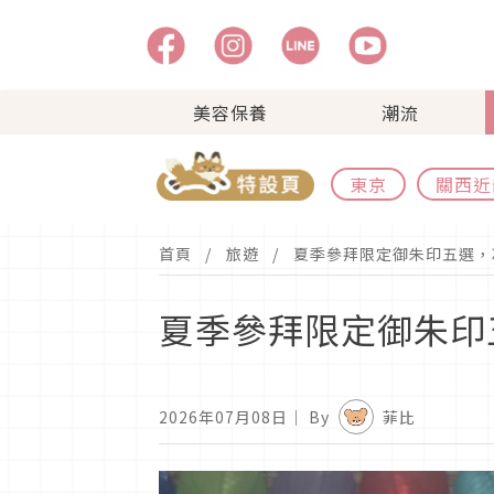
美容保養
潮流
東京
關西近
首頁
旅遊
夏季參拜限定御朱印五選，
夏季參拜限定御朱印
2026年07月08日
｜ By
菲比