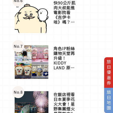
No.
6
快90公斤肌
肉大叔能進
電影院看
《吉伊卡
哇》嗎？日
本重金屬樂
團「打首」
會長與
nagano老師
一同給出了
No.
7
角色IP粉絲
答案
購物天堂再
升級！
旅日優惠券
KIDDY
LAND 原宿
店吉伊卡哇
迎客，新開
幕
OMOKADO
店3分即達
No.
8
旅日地圖
在飯店裡看
日本夏季花
火大會！星
野集團煙火