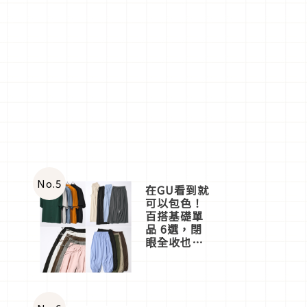
No.
5
在GU看到就
可以包色！
百搭基礎單
品 6選，閉
眼全收也不
心疼