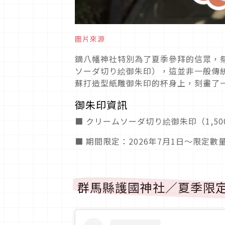
圖片來源
鏑八幡神社特別為了夏季參拜的信眾，
ソーダ切り絵御朱印），這並非一般傳
蘇打造型紙雕御朱印的杯身上，刻畫了
御朱印資訊
■ クリームソーダ切り絵御朱印（1,50
■ 期間限定：2026年7月1日～限定數
群馬縣護國神社／夏季限