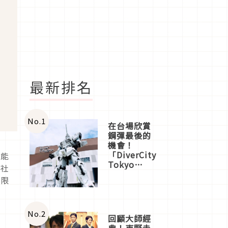
最新排名
No.
1
在台場欣賞
鋼彈最後的
機會！
「DiverCity
也能
Tokyo
神社
Plaza」搭
拜限
船、購物、
美食及夜
景，一次全
體驗
No.
2
回顧大師經
典！東野圭