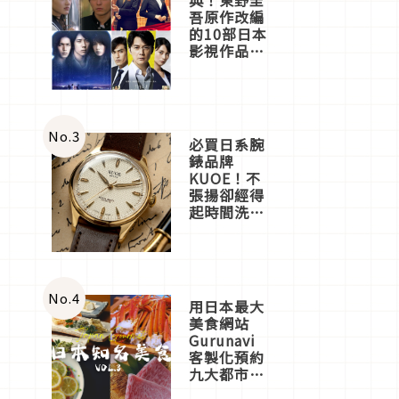
吾原作改編
的10部日本
影視作品推
薦
No.
3
必買日系腕
錶品牌
KUOE！不
張揚卻經得
起時間洗鍊
的經典之作
五選
No.
4
用日本最大
美食網站
Gurunavi
客製化預約
九大都市餐
廳，打造專