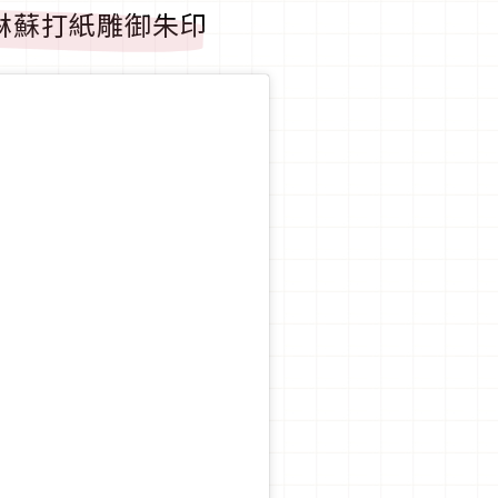
淋蘇打紙雕御朱印