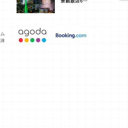
景觀飯店6
選，讓你不
用人擠人悠
閒欣賞
ーム
淇淋