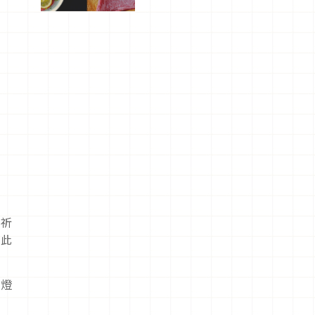
屬美食體
驗！
」祈
，此
、燈