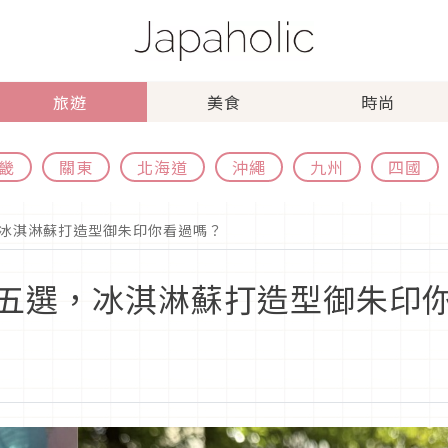
旅遊
美食
時尚
畿
關東
北海道
沖繩
九州
四國
冰淇淋蘇打造型御朱印你看過嗎？
五選，冰淇淋蘇打造型御朱印