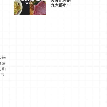
客製化預約
九大都市餐
廳，打造專
屬美食體
驗！
犬玩
界當
也和
但卻