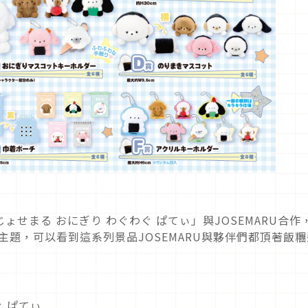
「じょせまる おにぎり わぐわぐ ぱてぃ」與JOSEMARU合作
為主題，可以看到這系列景品JOSEMARU與夥伴們都頂著飯糰
ぐ ぱてぃ