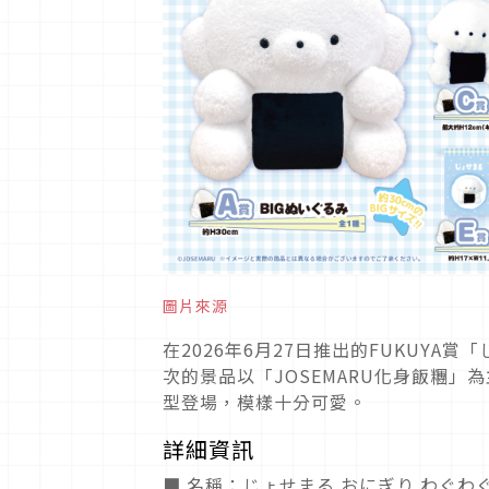
圖片來源
在2026年6月27日推出的FUKUYA賞
次的景品以「JOSEMARU化身飯糰」
型登場，模樣十分可愛。
詳細資訊
■ 名稱：じょせまる おにぎり わぐわ