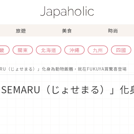
旅遊
美食
時尚
畿
關東
北海道
沖繩
九州
四國
ARU（じょせまる）」化身為動物飯糰，就在FUKUYA賞驚喜登場
OSEMARU（じょせまる）」