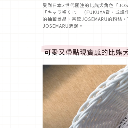
受到日本Z世代關注的比熊犬角色「JOS
「キャラ福くじ」（FUKUYA賞，或
的抽籤景品，喜歡JOSEMARU的粉絲
JOSEMARU週邊。
可愛又帶點現實感的比熊犬