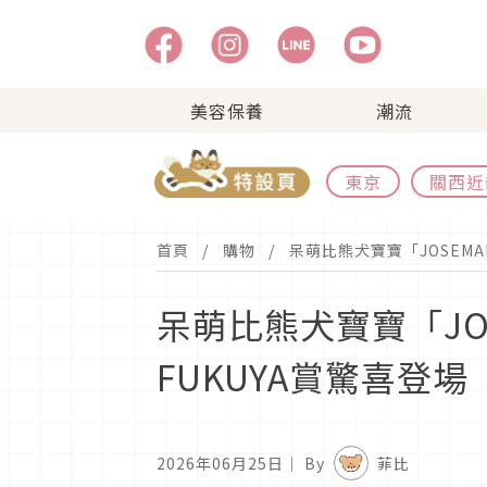
美容保養
潮流
東京
關西近
首頁
購物
呆萌比熊犬寶寶「JOSEM
呆萌比熊犬寶寶「J
FUKUYA賞驚喜登場
2026年06月25日
｜ By
菲比