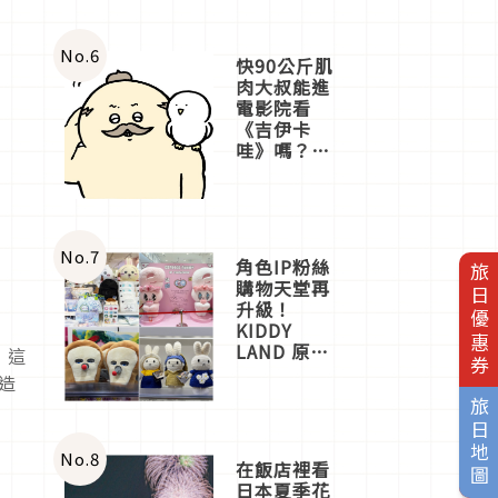
No.
6
快90公斤肌
肉大叔能進
電影院看
《吉伊卡
哇》嗎？日
本重金屬樂
團「打首」
會長與
nagano老師
一同給出了
No.
7
角色IP粉絲
旅日優惠券
答案
購物天堂再
升級！
KIDDY
LAND 原宿
，這
店吉伊卡哇
造
迎客，新開
旅日地圖
幕
OMOKADO
店3分即達
No.
8
在飯店裡看
日本夏季花