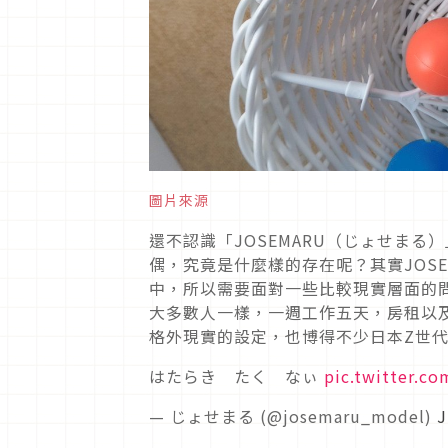
圖片來源
還不認識「JOSEMARU（じょせま
偶，究竟是什麼樣的存在呢？其實JOS
中，所以需要面對一些比較現實層面的問
大多數人一樣，一週工作五天，房租以
格外現實的設定，也博得不少日本Z世
はたらき たく なぃ
pic.twitter.c
— じょせまる (@josemaru_model)
J