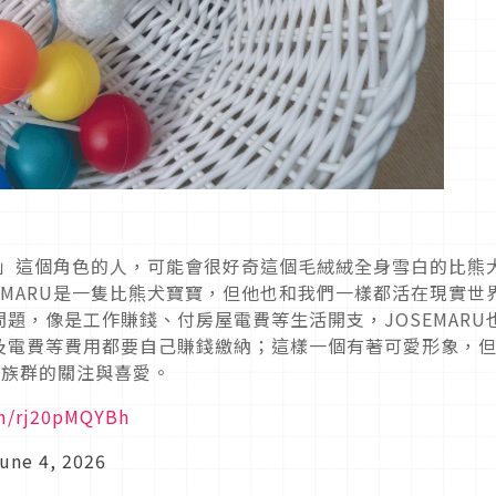
る）」這個角色的人，可能會很好奇這個毛絨絨全身雪白的比熊
EMARU是一隻比熊犬寶寶，但他也和我們一樣都活在現實世
題，像是工作賺錢、付房屋電費等生活開支，JOSEMARU
及電費等費用都要自己賺錢繳納；這樣一個有著可愛形象，
代族群的關注與喜愛。
om/rj20pMQYBh
une 4, 2026