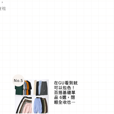
格，
在社
No.
5
在GU看到就
可以包色！
百搭基礎單
品 6選，閉
眼全收也不
心疼