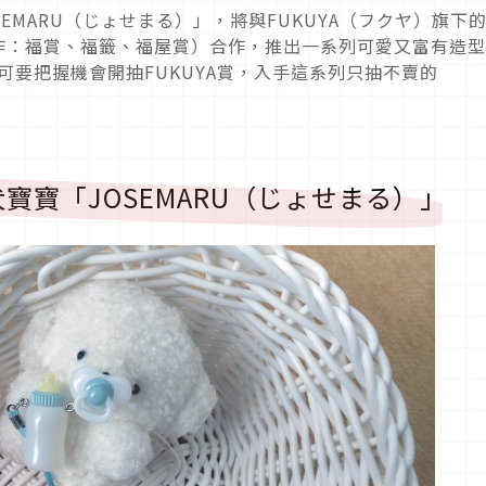
EMARU（じょせまる）」，將與FUKUYA（フクヤ）旗下
譯作：福賞、福籤、福屋賞）合作，推出一系列可愛又富有造
，可要把握機會開抽FUKUYA賞，入手這系列只抽不賣的
寶寶「JOSEMARU（じょせまる）」