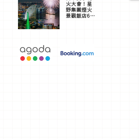
火大會！星
野集團煙火
景觀飯店6
選，讓你不
用人擠人悠
閒欣賞