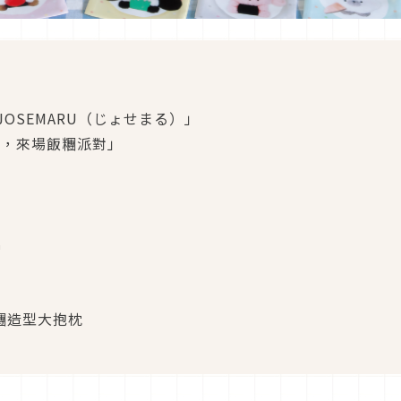
OSEMARU（じょせまる）」
飯糰，來場飯糰派對」
飾
偶
飯糰造型大抱枕
品