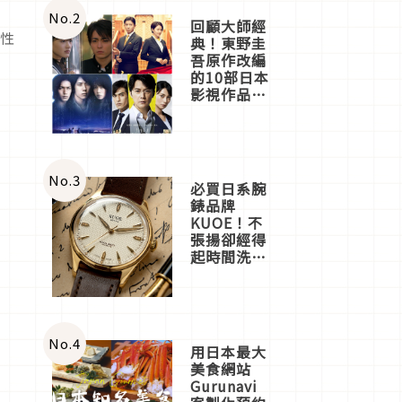
的
體驗
No.
2
回顧大師經
型性
典！東野圭
吾原作改編
的10部日本
影視作品推
薦
No.
3
必買日系腕
錶品牌
KUOE！不
張揚卻經得
起時間洗鍊
的經典之作
五選
No.
4
用日本最大
美食網站
Gurunavi