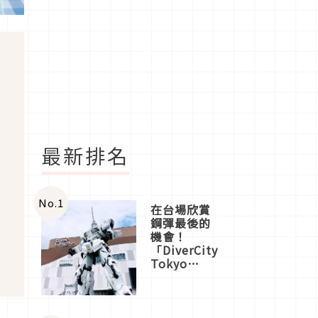
最新排名
No.
1
在台場欣賞
鋼彈最後的
機會！
「DiverCity
Tokyo
Plaza」搭
船、購物、
美食及夜
景，一次全