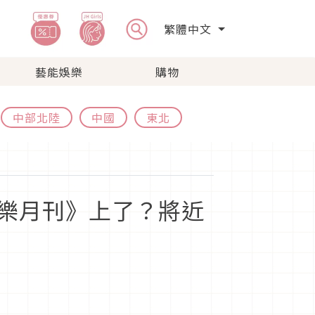
繁體中文
藝能娛樂
購物
中部北陸
中國
東北
樂月刊》上了？將近