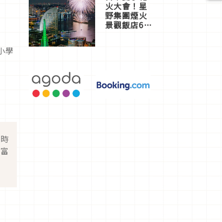
火大會！星
野集團煙火
景觀飯店6
選，讓你不
用人擠人悠
小學
閒欣賞
注
即時
豐富