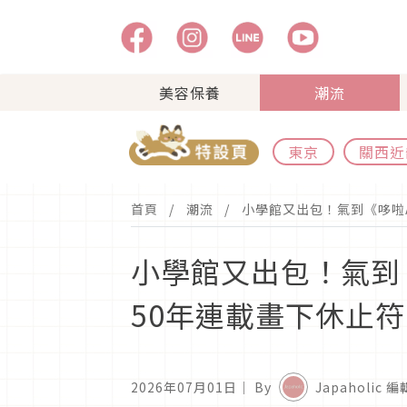
美容保養
潮流
東京
關西近
首頁
潮流
小學館又出包！氣到《哆啦
小學館又出包！氣到
50年連載畫下休止符
2026年07月01日
｜ By
Japaholic 