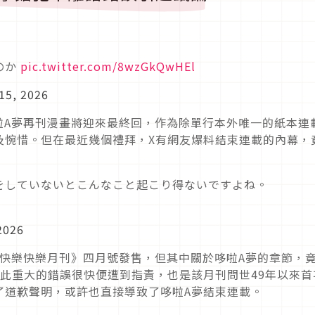
のか
pic.twitter.com/8wzGkQwHEl
 15, 2026
哆啦A夢再刊漫畫將迎來最終回，作為除單行本外唯一的紙本連
及惋惜。但在最近幾個禮拜，X有網友爆料結束連載的內幕，
をしていないとこんなこと起こり得ないですよね。
2026
，《快樂快樂月刊》四月號發售，但其中關於哆啦A夢的章節，
此重大的錯誤很快便遭到指責，也是該月刊問世49年以來首
了道歉聲明，或許也直接導致了哆啦A夢結束連載。