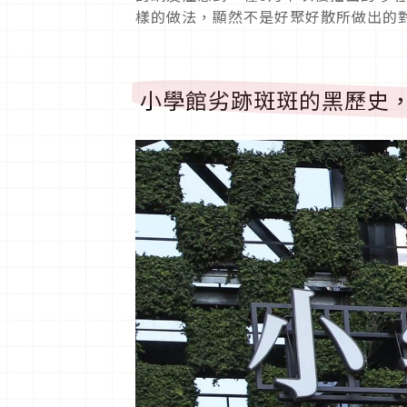
樣的做法，顯然不是好聚好散所做出的
小學館劣跡斑斑的黑歷史