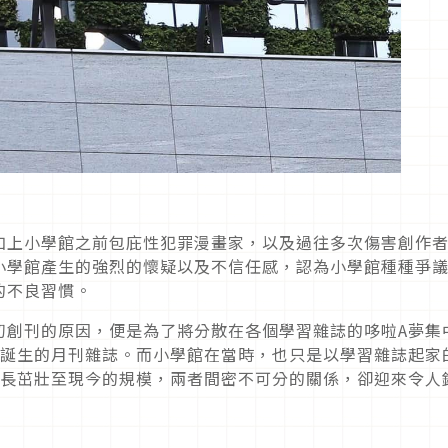
再加上小學館之前包庇性犯罪漫畫家，以及過往多次傷害創作
小學館產生的強烈的懷疑以及不信任感，認為小學館種種爭
的不良習慣。
初創刊的原因，便是為了將分散在各個學習雜誌的哆啦A夢集
而誕生的月刊雜誌。而小學館在當時，也只是以學習雜誌起家
成長茁壯至現今的規模，兩者間密不可分的關係，卻迎來令人