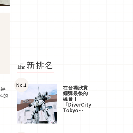
最新排名
No.
1
在台場欣賞
讓無
鋼彈最後的
科的
機會！
「DiverCity
Tokyo
Plaza」搭
船、購物、
美食及夜
景，一次全