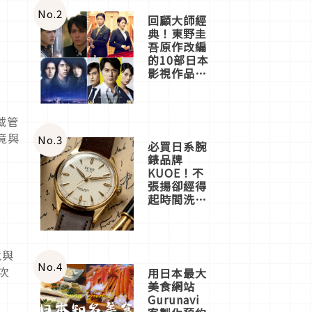
體驗
No.
2
回顧大師經
典！東野圭
吾原作改編
的10部日本
影視作品推
薦
載管
竟與
No.
3
必買日系腕
錶品牌
KUOE！不
張揚卻經得
起時間洗鍊
的經典之作
五選
竟與
No.
4
次
用日本最大
美食網站
Gurunavi