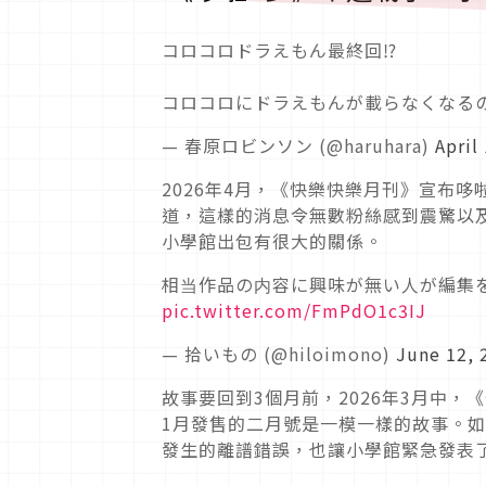
コロコロドラえもん最終回⁉︎
コロコロにドラえもんが載らなくなる
— 春原ロビンソン (@haruhara)
April
2026年4月，《快樂快樂月刊》宣布
道，這樣的消息令無數粉絲感到震驚以
小學館出包有很大的關係。
相当作品の内容に興味が無い人が編集
pic.twitter.com/FmPdO1c3IJ
— 拾いもの (@hiloimono)
June 12, 
故事要回到3個月前，2026年3月中
1月發售的二月號是一模一樣的故事。如
發生的離譜錯誤，也讓小學館緊急發表