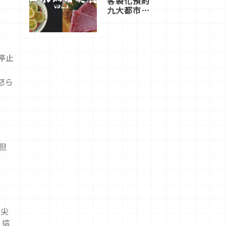
客製化預約
九大都市餐
廳，打造專
屬美食體
驗！
停止
怒ら
但
月
眼尖
，這