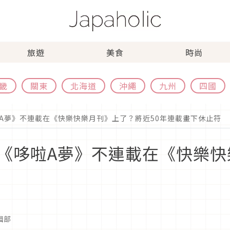
旅遊
美食
時尚
畿
關東
北海道
沖繩
九州
四國
A夢》不連載在《快樂快樂月刊》上了？將近50年連載畫下休止符
《哆啦A夢》不連載在《快樂快
編輯部