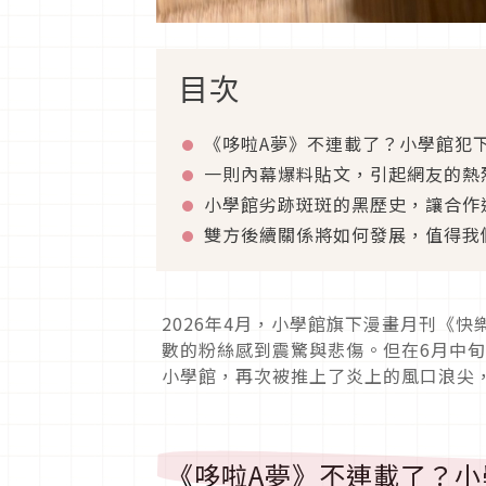
目次
《哆啦A夢》不連載了？小學館犯
一則內幕爆料貼文，引起網友的熱
小學館劣跡斑斑的黑歷史，讓合作
雙方後續關係將如何發展，值得我
2026年4月，小學館旗下漫畫月刊《
數的粉絲感到震驚與悲傷。但在6月中
小學館，再次被推上了炎上的風口浪尖
《哆啦A夢》不連載了？