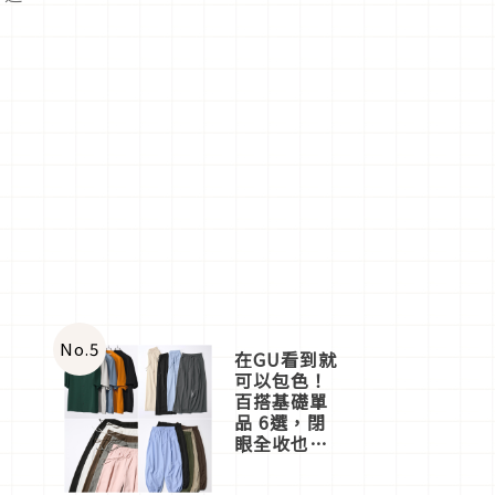
No.
5
在GU看到就
可以包色！
百搭基礎單
品 6選，閉
眼全收也不
心疼