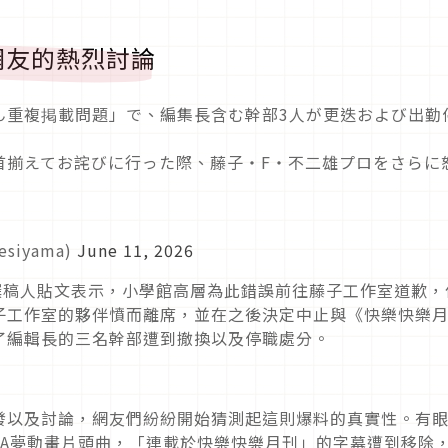
網友的熱烈討論
ん重複掲載問題」で、編集長含む幹部3人が更迭および出勤
首揃えてお詫びに行った際、藤子・F・不二雄プロをさらに
iyama)
June 11, 2026
撰稿人貼文表示，小學館高層為此錯誤前往藤子工作室道歉，
子工作室的夥伴憤而離席，並在之後決定中止與《快樂快樂
了編輯長的三名幹部遭到撤換以及停職處分。
發以及討論，網友們紛紛開始猜測起這則爆料的真實性。有
啦A夢動畫片頭曲，「連載於快樂快樂月刊」的字幕遭到移除