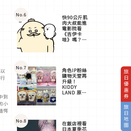
No.
6
快90公斤肌
肉大叔能進
電影院看
《吉伊卡
哇》嗎？日
本重金屬樂
團「打首」
會長與
nagano老師
一同給出了
No.
7
角色IP粉絲
者以
旅日優惠券
答案
購物天堂再
議行
升級！
KIDDY
LAND 原宿
中到
店吉伊卡哇
的小
迎客，新開
旅日地圖
幕
錯愕
OMOKADO
店3分即達
No.
8
在飯店裡看
日本夏季花