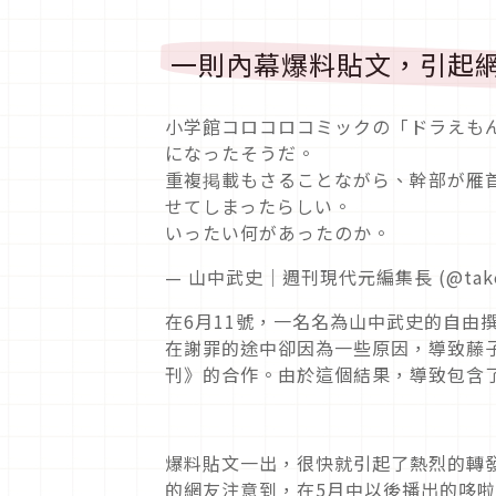
一則內幕爆料貼文，引起
小学館コロコロコミックの「ドラえも
になったそうだ。
重複掲載もさることながら、幹部が雁
せてしまったらしい。
いったい何があったのか。
— 山中武史｜週刊現代元編集長 (@takes
在6月11號，一名名為山中武史的自由
在謝罪的途中卻因為一些原因，導致藤
刊》的合作。由於這個結果，導致包含
爆料貼文一出，很快就引起了熱烈的轉
的網友注意到，在5月中以後播出的哆