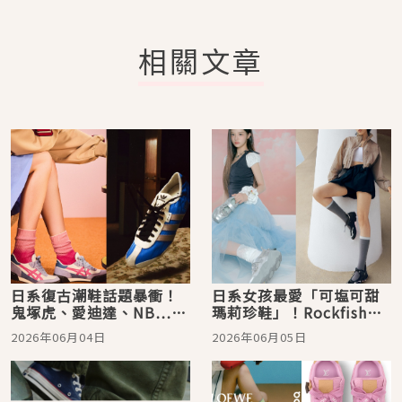
相關文章
日系復古潮鞋話題暴衝！
日系女孩最愛「可塩可甜
鬼塚虎、愛迪達、NB…這
瑪莉珍鞋」！Rockfish厚
雙麂皮拼接＋芭蕾元素，
底設計腿長+10公分、這
2026年06月04日
2026年06月05日
根本東京街拍指定款
雙爆紅洗版日韓社群