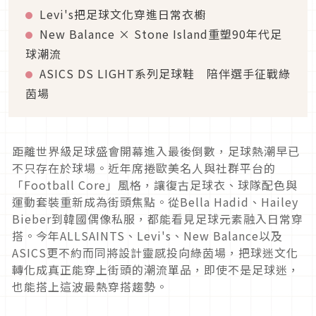
Levi's把足球文化穿進日常衣櫥
New Balance × Stone Island重塑90年代足
球潮流
ASICS DS LIGHT系列足球鞋 陪伴選手征戰綠
茵場
距離世界級足球盛會開幕進入最後倒數，足球熱潮早已
不只存在於球場。近年席捲歐美名人與社群平台的
「Football Core」風格，讓復古足球衣、球隊配色與
運動套裝重新成為街頭焦點。從Bella Hadid、Hailey
Bieber到韓國偶像私服，都能看見足球元素融入日常穿
搭。今年ALLSAINTS、Levi's、New Balance以及
ASICS更不約而同將設計靈感投向綠茵場，把球迷文化
轉化成真正能穿上街頭的潮流單品，即使不是足球迷，
也能搭上這波最熱穿搭趨勢。