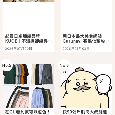
必買日系腕錶品牌
用日本最大美食網站
KUOE！不張揚卻經得起
Gurunavi 客製化預約九
時間洗鍊的經典之作五
大都市餐廳，打造專屬
2026年07月20日
2026年07月03日
選
美食體驗！
No.
5
No.
6
在GU看到就可以包色！
快90公斤肌肉大叔能進