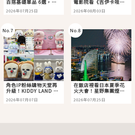
百搭基礎單品 6選，閉
電影院看《吉伊卡哇》
眼全收也不心疼
嗎？日本重金屬樂團
2026年07月25日
2026年08月03日
「打首」會長與nagano
老師一同給出了答案
No.
7
No.
8
角色IP粉絲購物天堂再
在飯店裡看日本夏季花
升級！KIDDY LAND 原
火大會！星野集團煙火
宿店吉伊卡哇迎客，新
景觀飯店6選，讓你不用
2026年07月07日
2026年07月25日
開幕 OMOKADO 店3分
人擠人悠閒欣賞
即達