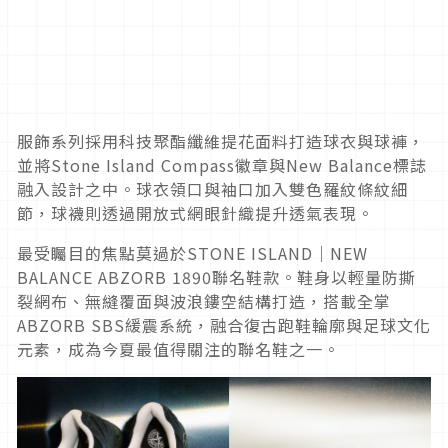
服飾系列採用科技聚酯纖維提花面料打造球衣與球褲，
並將Stone Island Compass徽章與New Balance標誌
融入設計之中。球衣領口與袖口加入雙色羅紋條紋細
節，球襪則透過開放式網眼針織提升透氣表現。
最受矚目的焦點莫過於STONE ISLAND｜NEW
BALANCE ABZORB 1890聯名鞋款。鞋身以輕量防撕
裂網布、無縫覆面與波浪鏤空結構打造，搭載全掌
ABZORB SBS緩震系統，融合復古跑鞋輪廓與足球文化
元素，成為今夏最值得關注的聯名鞋之一。