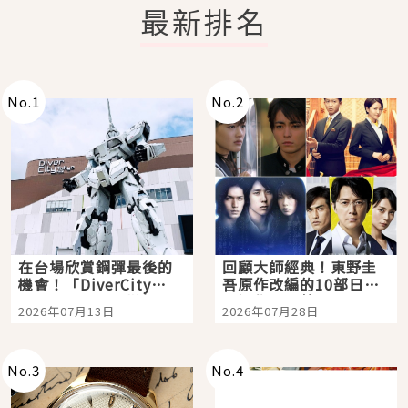
最新排名
No.
1
No.
2
在台場欣賞鋼彈最後的
回顧大師經典！東野圭
機會！「DiverCity
吾原作改編的10部日本
Tokyo Plaza」搭船、
影視作品推薦
2026年07月13日
2026年07月28日
購物、美食及夜景，一
次全體驗
No.
3
No.
4