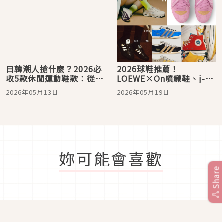
日韓潮人搶什麼？2026必
2026球鞋推薦！
收5款休閒運動鞋款：從
LOEWE×On噴織鞋、j-
MMY解構鞋、NB元祖灰到
hope粉鞋、Converse萌
2026年05月13日
2026年05月19日
adidas Originals 薄底
寵鞋，日韓限量清單爆紅
鞋、Converse全攻略
妳可能會喜歡
Share