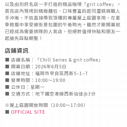
以及由別府名店一手打造的精品咖啡「grit coffee」。
買完店內現烤的精緻麵包、口味豐富的起司蛋糕與職人
手沖後，不妨直接帶到頂樓的專屬屋上庭園享用，在夏
季微風中享受被街景包圍的午後時光。雖然才剛開幕就
已經成為需要排隊的人氣店，但絕對值得快點和朋友一
起搶先踩點朝聖！
店鋪資訊
■ 店鋪名稱：「Chill Series & grit coffee」
■ 開幕日期：2026年6月5日
■ 店鋪地址：福岡市早良區西新5–1–7
■ 營業時間：10:00～19:00
■ 公休日：星期一
■ 交通方式：地下鐵空港線西新站徒歩3分
※屋上庭園開放時間（10:00～17:00）
■
OFFICIAL SITE