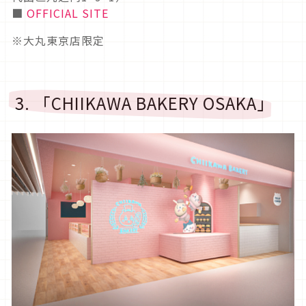
■
OFFICIAL SITE
※大丸東京店限定
3. 「CHIIKAWA BAKERY OSAKA」