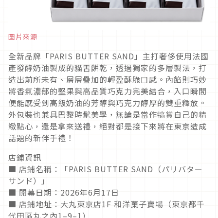
圖片來源
全新品牌「PARIS BUTTER SAND」主打奢侈使用法國
產發酵奶油製成的貓舌餅乾，透過獨家的多層製法，打
造出前所未有、層層疊加的輕盈酥脆口感。內餡則巧妙
將香氣濃郁的堅果與高品質巧克力完美結合，入口瞬間
便能感受到高級奶油的芳醇與巧克力醇厚的雙重釋放。
外包裝也兼具巴黎時髦美學，無論是當作犒賞自己的精
緻點心，還是拿來送禮，絕對都是接下來將在東京造成
話題的新伴手禮！
店鋪資訊
■ 店鋪名稱：「PARIS BUTTER SAND（パリバター
サンド）」
■ 開幕日期：2026年6月17日
■ 店鋪地址：大丸東京店1F 和洋菓子賣場（東京都千
代田區丸之內1–9–1）