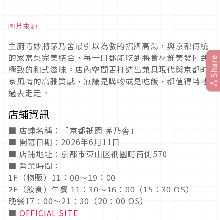
圖片來源
主廚巧妙將茅乃舍最引以為傲的招牌高湯，與京都傳統
的家常菜完美結合，每一口都能吃到將食材鮮美發揮到
Share
極致的和式滋味。店內空間更打造出兼具現代與京都町
家風情的高雅質感，無論是購物或是吃飯，都值得特地
過去走走。
店鋪資訊
■ 店鋪名稱：「京都祇園 茅乃舎」
■ 開幕日期：2026年6月11日
■ 店鋪地址：京都市東山区祇園町南側570
■ 營業時間：
1F（物販）11：00～19：00
2F（飲食）午餐 11：30～16：00（15：30 OS）
晚餐17：00～21：30（20：00 OS）
■
OFFICIAL SITE