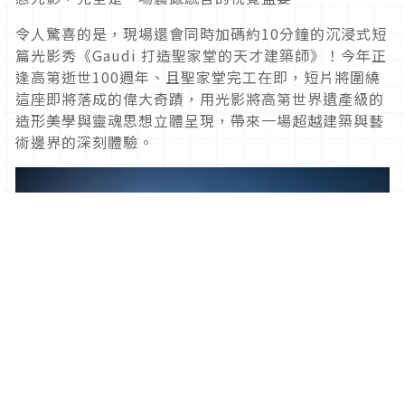
令人驚喜的是，現場還會同時加碼約10分鐘的沉浸式短
篇光影秀《Gaudi 打造聖家堂的天才建築師》！今年正
逢高第逝世100週年、且聖家堂完工在即，短片將圍繞
這座即將落成的偉大奇蹟，用光影將高第世界遺產級的
造形美學與靈魂思想立體呈現，帶來一場超越建築與藝
術邊界的深刻體驗。