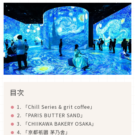
目次
1. 「Chill Series & grit coffee」
2. 「PARIS BUTTER SAND」
3. 「CHIIKAWA BAKERY OSAKA」
4. 「京都祇園 茅乃舍」