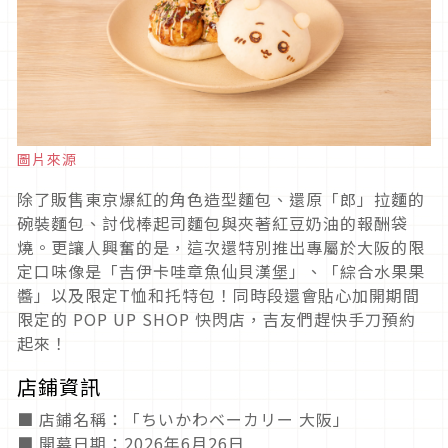
圖片來源
除了販售東京爆紅的角色造型麵包、還原「郎」拉麵的
碗裝麵包、討伐棒起司麵包與夾著紅豆奶油的報酬袋
燒。更讓人興奮的是，這次還特別推出專屬於大阪的限
定口味像是「吉伊卡哇章魚仙貝漢堡」、「綜合水果果
醬」以及限定T恤和托特包！同時段還會貼心加開期間
限定的 POP UP SHOP 快閃店，吉友們趕快手刀預約
起來！
店鋪資訊
■ 店鋪名稱：「ちいかわベーカリー 大阪」
■ 開幕日期：2026年6月26日