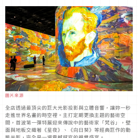
圖片來源
全店透過最頂尖的巨大光影投影與立體音響，讓妳一秒
走進世界名畫的時空裡。主打定期更換主題的藝術空
間，首波第一彈特展迎來傳說中的藝術家「梵谷」，壁
面與地板交織著《星夜》、《向日葵》等經典巨作的動
態光影，完全是一場震撼感官的視覺盛宴。