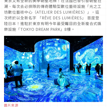
東京又有全新的美學朝聖地標！在法國巴黎引發朝聖狂
潮、每次去必排隊的傳奇體驗型數位藝術設施「光之工
坊數位藝術中心（ATELIER DES LUMIÈRES）」，這
次終於以全新名字 「RÊVE DES LUMIÈRES」 首度登
陸日本！進駐於東京有明今年最受矚目的全新複合式娛
樂設施「TOKYO DREAM PARK」8樓。
圖片來源