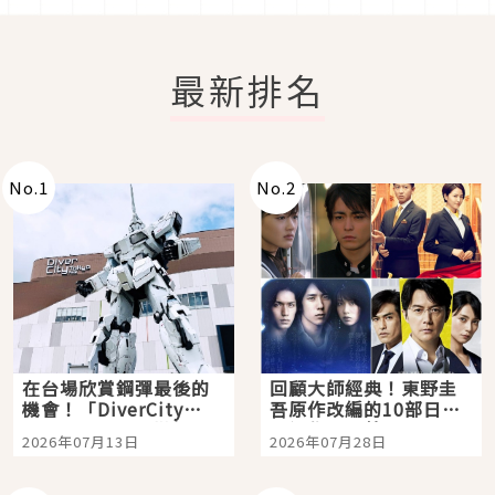
最新排名
No.
1
No.
2
在台場欣賞鋼彈最後的
回顧大師經典！東野圭
機會！「DiverCity
吾原作改編的10部日本
Tokyo Plaza」搭船、
影視作品推薦
2026年07月13日
2026年07月28日
購物、美食及夜景，一
次全體驗