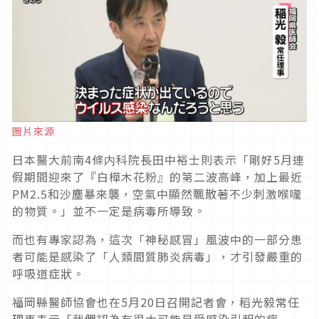
圖片來源
日本醫大前南4條内科院長田中裕士則表示「剛好5月連
假期間迎來了『白樺木花粉』的第二波高峰，加上最近
PM2.5和沙塵暴來襲，空氣中顯然飄散著不少刺激喉嚨
的物質。」並不一定是病毒所導致。
而也有專家認為，這次「神秘感冒」風波中的一部分患
者可能是感染了「人類間質肺炎病毒」，才引發嚴重的
呼吸道症狀。
福岡縣醫師協會也在5月20日召開記者會，稻光毅常任