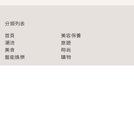
分類列表
首頁
美容保養
潮流
旅遊
美食
時尚
藝能娛樂
購物
關於Japaholic
關於我們
免責事項
寫手招募
Japaholic Girls招募
廣告、合作洽談
關鍵字列表
お問い合わせ