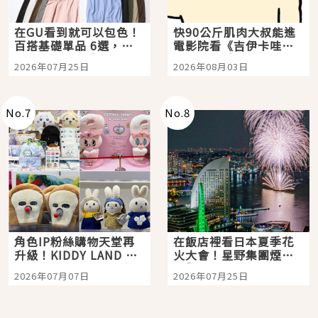
在GU看到就可以包色！
快90公斤肌肉大叔能進
百搭基礎單品 6選，閉
電影院看《吉伊卡哇》
眼全收也不心疼
嗎？日本重金屬樂團
2026年07月25日
2026年08月03日
「打首」會長與nagano
老師一同給出了答案
No.
7
No.
8
角色IP粉絲購物天堂再
在飯店裡看日本夏季花
升級！KIDDY LAND 原
火大會！星野集團煙火
宿店吉伊卡哇迎客，新
景觀飯店6選，讓你不用
2026年07月07日
2026年07月25日
開幕 OMOKADO 店3分
人擠人悠閒欣賞
即達