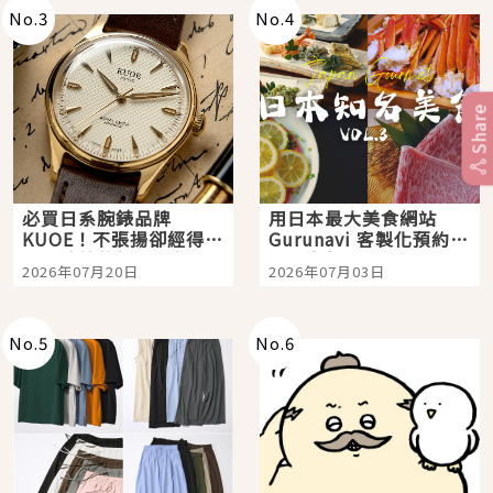
No.
3
No.
4
Share
必買日系腕錶品牌
用日本最大美食網站
KUOE！不張揚卻經得起
Gurunavi 客製化預約九
時間洗鍊的經典之作五
大都市餐廳，打造專屬
2026年07月20日
2026年07月03日
選
美食體驗！
No.
5
No.
6