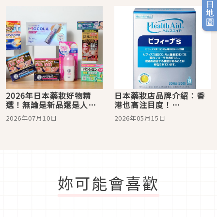
旅日地圖
2026年日本藥妝好物精
日本藥妝店品牌介紹：香
選！無論是新品還是人氣
港也高注目度！
不衰萬年必買，來日本就
「Bifina」製造商「森下
2026年07月10日
2026年05月15日
是要把這些商品帶回家
仁丹」！人氣商品總整理
妳可能會喜歡