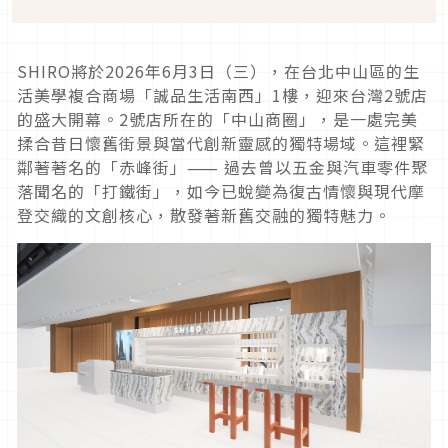
SHIRO將於2026年6月3日（三），在台北中山區的生
活美學複合商場「誠品生活南西」1樓，迎來台灣2號店
的盛大開幕。2號店所在的「中山商圈」，是一處完美
揉合昔日懷舊街景與當代創新靈感的獨特場域。這裡緊
鄰著著名的「赤峰街」⸺ 過去曾以五金與汽車零件聚
落聞名的「打鐵街」，如今已蛻變為復古情懷與現代摩
登交織的文創核心，散發著新舊交融的獨特魅力。