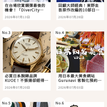
在台場欣賞鋼彈最後的
回顧大師經典！東野圭
機會！「DiverCity
吾原作改編的10部日本
Tokyo Plaza」搭船、
影視作品推薦
2026年07月13日
2026年07月28日
購物、美食及夜景，一
次全體驗
No.
3
No.
4
必買日系腕錶品牌
用日本最大美食網站
KUOE！不張揚卻經得起
Gurunavi 客製化預約九
時間洗鍊的經典之作五
大都市餐廳，打造專屬
2026年07月20日
2026年07月03日
選
美食體驗！
No.
5
No.
6