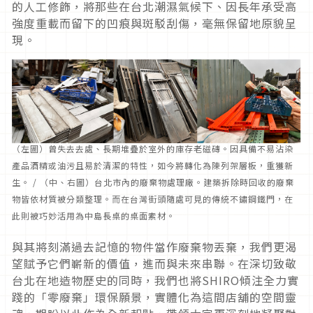
的人工修飾，將那些在台北潮濕氣候下、因長年承受高
強度重載而留下的凹痕與斑駁刮傷，毫無保留地原貌呈
現。
（左圖）曾失去去處、長期堆疊於室外的庫存老磁磚。因具備不易沾染
產品酒精或油污且易於清潔的特性，如今將轉化為陳列架層板，重獲新
生。 / （中、右圖）台北市內的廢棄物處理廠。建築拆除時回收的廢棄
物皆依材質被分類整理。而在台灣街頭隨處可見的傳統不鏽鋼鐵門，在
此則被巧妙活用為中島長桌的桌面素材。
與其將刻滿過去記憶的物件當作廢棄物丟棄，我們更渴
望賦予它們嶄新的價值，進而與未來串聯。在深切致敬
台北在地造物歷史的同時，我們也將SHIRO傾注全力實
踐的「零廢棄」環保願景，實體化為這間店舖的空間靈