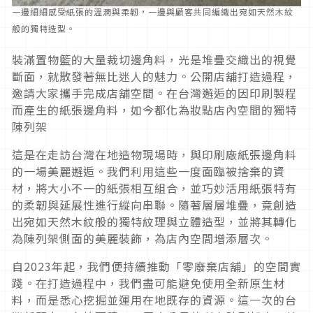
一邊細細感受紙張的溫潤與柔韌，一邊與顧客共同編織出宛如天然木紋
般的獨特造型。
裝滿置物籃的大量裁切邊角料，光是堆疊交織出的視覺
斷面，就散發著無比迷人的魅力。公開店舖打造過程，
邀請大家攜手完成店舖空間。在台灣邂逅的因印刷製程
而產生的紙張邊角料，如今都化為妝點店內空間的獨特
陳列架
這是在走訪台灣在地造物現場時，與印刷廠紙張邊角料
的一場美麗邂逅。我們利用這些一度面臨被捨棄的資
材，將大小不一的紙張相互組合，並巧妙活用紙張特有
的柔韌與延展性進行縱向串聯。隨著層層堆疊，竟創造
出宛如天然木紋般的獨特紋理與立體造型，並將其轉化
為陳列架側面的美麗裝飾，為店內空間增添層次。
自2023年起，我們便持續推動「零廢棄店舖」的空間實
踐。在打造過程中，我們盡可能避免使用全新原生材
料，而是悉心挖掘並運用在地既存的資源。這一次的台