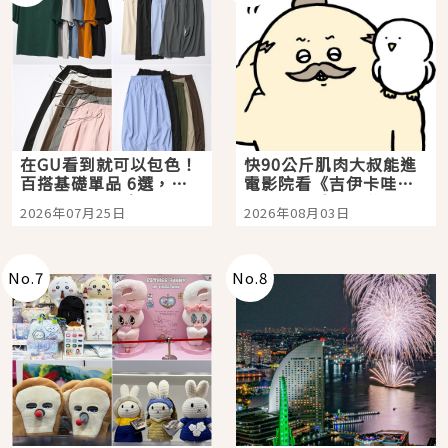
在GU看到就可以包色！
快90公斤肌肉大叔能進
百搭基礎單品 6選，閉
電影院看《吉伊卡哇》
眼全收也不心疼
嗎？日本重金屬樂團
2026年07月25日
2026年08月03日
「打首」會長與nagano
老師一同給出了答案
No.
7
No.
8