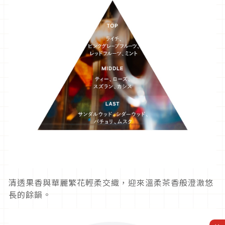
清透果香與華麗繁花輕柔交織，迎來溫柔茶香般澄澈悠
長的餘韻。