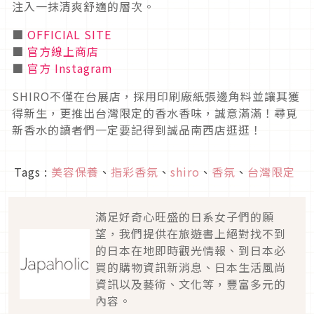
注入一抹清爽舒適的層次。
■
OFFICIAL SITE
■
官方線上商店
■
官方 Instagram
SHIRO不僅在台展店，採用印刷廠紙張邊角料並讓其獲
得新生，更推出台灣限定的香水香味，誠意滿滿！尋覓
新香水的讀者們一定要記得到誠品南西店逛逛！
Tags :
美容保養
、
指彩香氛
、
shiro
、
香氛
、
台灣限定
滿足好奇心旺盛的日系女子們的願
望，我們提供在旅遊書上絕對找不到
的日本在地即時觀光情報、到日本必
買的購物資訊新消息、日本生活風尚
資訊以及藝術、文化等，豐富多元的
內容。