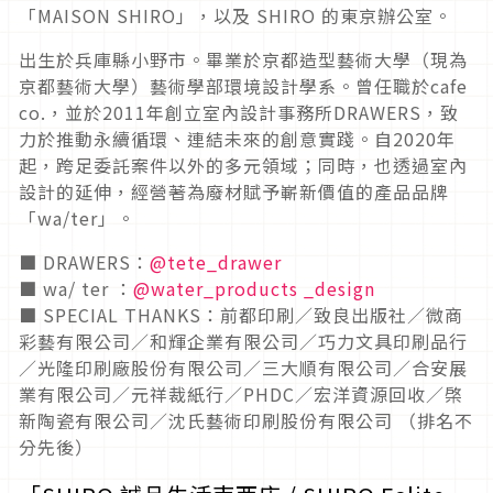
「MAISON SHIRO」，以及 SHIRO 的東京辦公室。
出生於兵庫縣小野市。畢業於京都造型藝術大學（現為
京都藝術大學）藝術學部環境設計學系。曾任職於cafe
co.，並於2011年創立室內設計事務所DRAWERS，致
力於推動永續循環、連結未來的創意實踐。自2020年
起，跨足委託案件以外的多元領域；同時，也透過室內
設計的延伸，經營著為廢材賦予嶄新價值的產品品牌
「wa/ter」。
■ DRAWERS：
@
tete_drawer
■ wa/ ter ：
@water_products _design
■ SPECIAL THANKS：前都印刷／致良出版社／微商
彩藝有限公司／和輝企業有限公司／巧力文具印刷品行
／光隆印刷廠股份有限公司／三大順有限公司／合安展
業有限公司／元祥裁紙行／PHDC／宏洋資源回收／棨
新陶瓷有限公司／沈氏藝術印刷股份有限公司 （排名不
分先後）