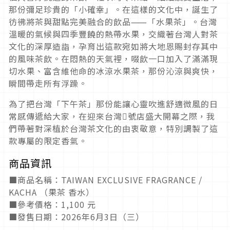
那份彌足珍貴的「小確幸」。在這樣的文化中，誕生了
彷彿將茶與甜點完美融合的飲品⸺「水果茶」。台灣
溫暖的氣候與四季豐饒的熱帶水果，交織著台灣人對茶
文化的深厚造詣，孕育出這款宛如將大地恩賜封存其中
的風味茶飲。在悶熱的天氣裡，啜飲一口加入了滿滿現
切水果、富含維他命的冰涼水果茶，那份沁涼與爽快，
瞬間帶走所有浮躁。
為了把台灣「下午茶」那份能讓心靈吹進舒適微風的日
常感傳遞給大家，在迎來台灣􏛀號店盛大開幕之際，我
們帶著對深植於台灣茶文化的由衷敬意，特別調製了這
款專屬的限定香氣。
商品資訊
■商品名稱：TAIWAN EXCLUSIVE FRAGRANCE /
KACHA （果茶 香水）
■參考價格：1,100 元
■發售日期：2026年6月3日（三）