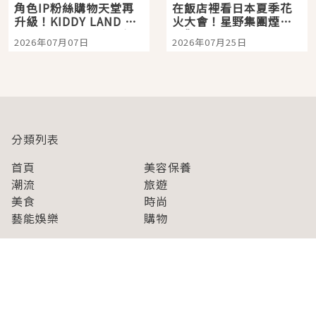
角色IP粉絲購物天堂再
在飯店裡看日本夏季花
升級！KIDDY LAND 原
火大會！星野集團煙火
宿店吉伊卡哇迎客，新
景觀飯店6選，讓你不用
2026年07月07日
2026年07月25日
開幕 OMOKADO 店3分
人擠人悠閒欣賞
即達
分類列表
首頁
美容保養
潮流
旅遊
美食
時尚
藝能娛樂
購物
關於Japaholic
關於我們
免責事項
寫手招募
Japaholic Girls招募