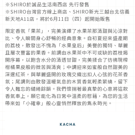
※SHIRO於誠品生活南西店 先行發售
※SHIRO台灣官方線上商店、SHIRO新光三越台北信義
新天地A11店，將於6月11日（四）起開始販售
限定香氛「果茶」，完美演繹了水果茶那清甜與沁涼對
比、令人瞬間身心舒暢的經典意象。自初夏迎來盛產期
的荔枝，散發出不愧為「水果皇后」美譽的獨特、華麗
且層次豐富的果香。前調由水果茶中不可或缺的荔枝揭
開序幕，以飽含水分的清透甘甜，完美揉合了彷彿現榨
柑橘果皮般的微苦與清爽；中調迎來如蜜般自然甜美的
深邃紅茶，與華麗盛開的玫瑰交織出扣人心弦的花茶香
氛；尾調則由散發溫暖氣息的木質香氣輕柔縈繞，留下
令人難忘的繾綣餘韻。我們懷揣著最真摯的心意將這款
香氣奉上，願它能化為日常中溫柔的慰藉，為您的生活
帶來如「小確幸」般心靈悄然釋放的雋永時光。