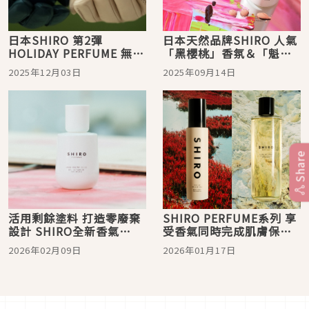
日本SHIRO 第2彈
日本天然品牌SHIRO 人氣
HOLIDAY PERFUME 無盡
「黑櫻桃」香氛＆「魁蒿
之愛、心之所向12月9日正
系列」保養品採用北海道
2025年12月03日
2025年09月14日
式發售
原料 9月中台灣開售！
Share
活用剩餘塗料 打造零廢棄
SHIRO PERFUME系列 享
設計 SHIRO全新香氣
受香氣同時完成肌膚保養
「ZERO 花舞芍藥」登
12種香氣的「身體噴霧」
2026年02月09日
2026年01月17日
場！
首次登場