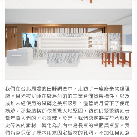
我們在台北周邊的田野調查中，走訪了一座廢棄物處理
廠。目光被沉睡在廠房角落的工業倉儲貨架構件，以及
成堆未經使用的磁磚之美所吸引。儘管歲月留下了使用
痕跡，那些結構卻依舊驚人地堅固，彷彿仍緊緊鐫刻著
當年職人們的匠心靈魂。於是，我們決定將這些承載歷
史碎片的素材，轉化為店內中島長桌的桌面與桌腳。我
們特意保留了原本用來固定板材的孔洞，不加任何刻意