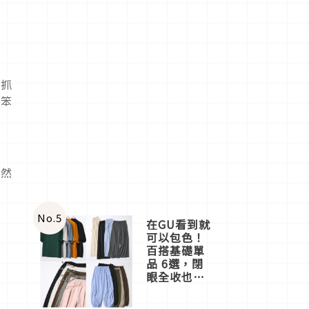
把抓
些笨
果然
。
No.
5
在GU看到就
可以包色！
百搭基礎單
品 6選，閉
眼全收也不
心疼