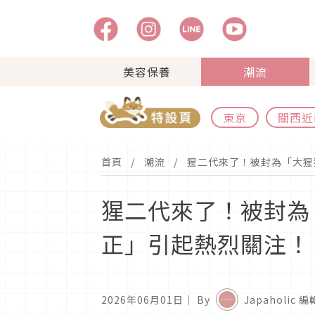
美容保養
潮流
東京
關西近
首頁
潮流
猩二代來了！被封為「大猩
猩二代來了！被封為
正」引起熱烈關注！
2026年06月01日
｜ By
Japaholic 