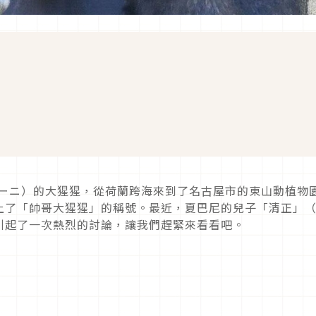
ーニ）的大猩猩，從荷蘭跨海來到了名古屋市的東山動植物
上了「帥哥大猩猩」的稱號。
最近，夏巴尼的兒子「清正」
引起了一次熱烈的討論，讓我們趕緊來看看吧。