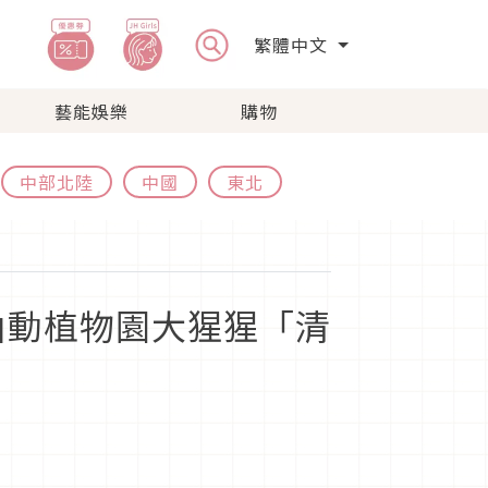
繁體中文
藝能娛樂
購物
中部北陸
中國
東北
山動植物園大猩猩「清