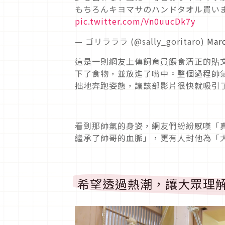
もちろんキヨマサのハンドタオル買い
pic.twitter.com/Vn0uucDk7y
— ゴリラララ (@sally_goritaro)
Marc
這是一則網友上傳飼育員餵食清正的貼
下了食物，並放進了嘴中。整個過程帥
拙地奔跑姿態，讓該部影片很快就吸引
看到那帥氣的身姿，網友們紛紛感嘆「
繼承了帥哥的血脈」，更有人封他為「
希望透過熱潮，讓大眾理