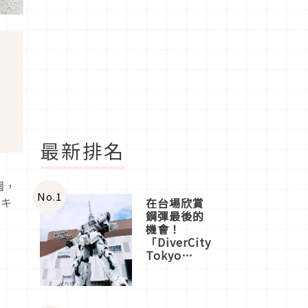
最新排名
園，
No.
1
（キ
在台場欣賞
鋼彈最後的
機會！
「DiverCity
Tokyo
Plaza」搭
船、購物、
美食及夜
景，一次全