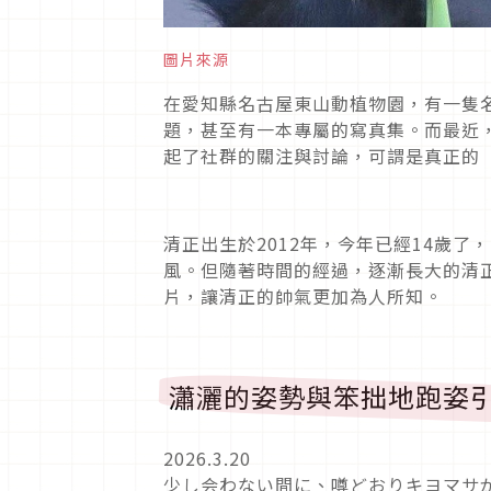
圖片來源
在愛知縣名古屋東山動植物園，有一隻
題，甚至有一本專屬的寫真集。而最近
起了社群的關注與討論，可謂是真正的
清正出生於
2012
年，今年已經
14
歲了，
風。但隨著時間的經過，逐漸長大的清
片，讓清正的帥氣更加為人所知。
瀟灑的姿勢與笨拙地跑姿
2026.3.20
少し会わない間に、噂どおりキヨマサが