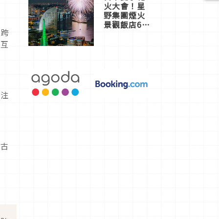
火大會！星
野集團煙火
景觀飯店6
正跨
選，讓你不
用人擠人悠
性互
閒欣賞
關注
名古