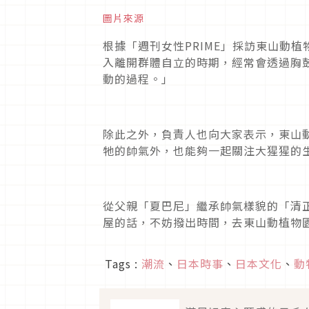
圖片來源
根據「週刊女性
PRIME
」採訪東山動植
入離開群體自立的時期，經常會透過胸
動的過程。」
除此之外，負責人也向大家表示，東山
牠的帥氣外，也能夠一起關注大猩猩的
從父親「夏巴尼」繼承帥氣樣貌的「清
屋的話，不妨撥出時間，去東山動植物
Tags :
潮流
、
日本時事
、
日本文化
、
動