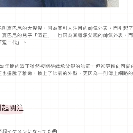
名叫夏巴尼的大猩猩，因為其引人注目的帥氣外表，而引起
，夏巴尼的兒子「清正」，也因為其繼承父親的帥氣外表，
「猩二代」。
幼年期的清正雖然被期待繼承父親的帥氣，但卻更傾向可愛
正也擺脫了稚嫩，換上了帥氣的外型，更因為一則傳上網路
引起關注
超イケメンになってた😍