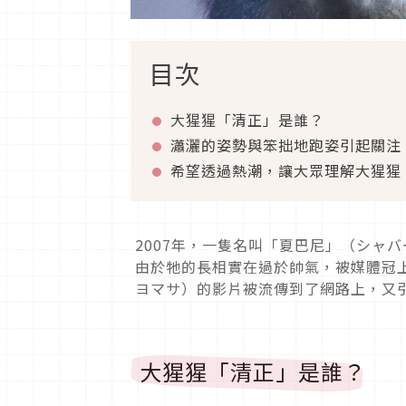
目次
大猩猩「清正」是誰？
瀟灑的姿勢與笨拙地跑姿引起關注
希望透過熱潮，讓大眾理解大猩猩
2007
年，一隻名叫「夏巴尼」（シャバ
由於牠的長相實在過於帥氣，被媒體冠
ヨマサ）的影片被流傳到了網路上，又
大猩猩「清正」是誰？