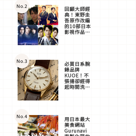
體驗
No.
2
回顧大師經
典！東野圭
吾原作改編
的10部日本
影視作品推
薦
No.
3
必買日系腕
錶品牌
KUOE！不
張揚卻經得
起時間洗鍊
的經典之作
五選
No.
4
用日本最大
美食網站
Gurunavi