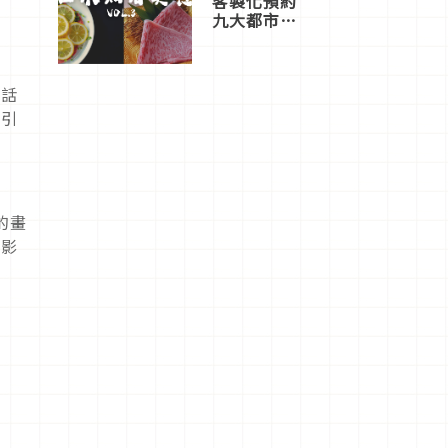
客製化預約
九大都市餐
廳，打造專
屬美食體
驗！
了話
而引
的畫
的影