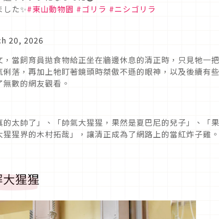
ました✨
#東山動物園
#ゴリラ
#ニシゴリラ
h 20, 2026
文，當飼育員拋食物給正坐在牆邊休息的清正時，只見牠一
氣俐落，再加上牠盯著鏡頭時桀傲不遜的眼神，以及後續有
了無數的網友觀看。
真的太帥了」、「帥氣大猩猩，果然是夏巴尼的兒子」、「
大猩猩界的木村拓哉」，讓清正成為了網路上的當紅炸子雞
解大猩猩