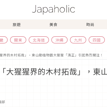
旅遊
美食
時尚
畿
關東
北海道
沖繩
九州
四國
猩界的木村拓哉」，東山動植物園大猩猩「清正」引起熱烈關注！
「大猩猩界的木村拓哉」，東
編輯部