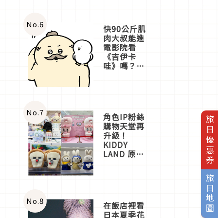
No.
6
快90公斤肌
肉大叔能進
電影院看
《吉伊卡
哇》嗎？日
本重金屬樂
團「打首」
會長與
nagano老師
一同給出了
No.
7
角色IP粉絲
旅日優惠券
答案
購物天堂再
升級！
KIDDY
LAND 原宿
店吉伊卡哇
迎客，新開
旅日地圖
幕
OMOKADO
店3分即達
No.
8
在飯店裡看
日本夏季花