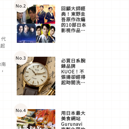
體驗
No.
2
回顧大師經
典！東野圭
吾原作改編
的10部日本
影視作品推
薦
、代
看起
No.
3
必買日系腕
像南
錶品牌
感，
KUOE！不
張揚卻經得
起時間洗鍊
的經典之作
五選
No.
4
用日本最大
美食網站
Gurunavi