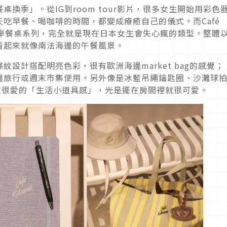
換季」。從IG到room tour影片，很多女生開始用彩色
吃早餐、喝咖啡的時間，都變成療癒自己的儀式。而Café
Table海岸餐桌系列，完全就是現在日本女生會失心瘋的類型。整體
看起來就像南法海邊的午餐風景。
設計搭配明亮色彩，很有歐洲海邊market bag的感覺；
邊旅行或週末市集使用。另外像是冰藍吊繩鑰匙圈、沙灘球
近很愛的「生活小道具感」，光是擺在房間裡就很可愛。