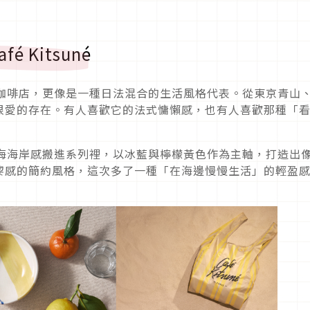
 Kitsuné
é不只是咖啡店，更像是一種日法混合的生活風格代表。從東京青山
很愛的存在。有人喜歡它的法式慵懶感，也有人喜歡那種「
接把地中海海岸感搬進系列裡，以冰藍與檸檬黃色作為主軸，打造出
黎感的簡約風格，這次多了一種「在海邊慢慢生活」的輕盈