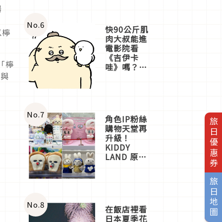
器
No.
6
快90公斤肌
以檸
肉大叔能進
電影院看
《吉伊卡
「檸
哇》嗎？日
拍與
本重金屬樂
團「打首」
會長與
nagano老師
一同給出了
No.
7
角色IP粉絲
旅日優惠券
答案
購物天堂再
升級！
KIDDY
LAND 原宿
店吉伊卡哇
迎客，新開
旅日地圖
幕
OMOKADO
店3分即達
No.
8
在飯店裡看
日本夏季花