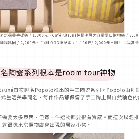
布奇諾摺疊手提袋 / 1,300元、Café Kitsuné檸檬漸層大容量夏日購物袋 / 3,50
藍吊繩鑰匙圈 / 2,200元、手繪LOGO筆記本 / 1,100元/ 2,000元。圖片：品牌
olo聯名陶瓷系列根本是room tour神物
tsuné首次聯名Popolo推出的手工陶瓷系列。Popolo由創
藝結合法式生活美學聞名，每件作品都保留了手工陶土與自然釉色的
不需要太多東西，但每一件選物都要很有質感。而這次聯名
，就很像東京選物店會出現的居家小物。