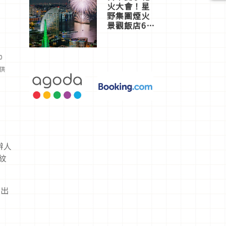
火大會！星
野集團煙火
景觀飯店6
選，讓你不
用人擠人悠
閒欣賞
0
提供
辦人
紋
推出