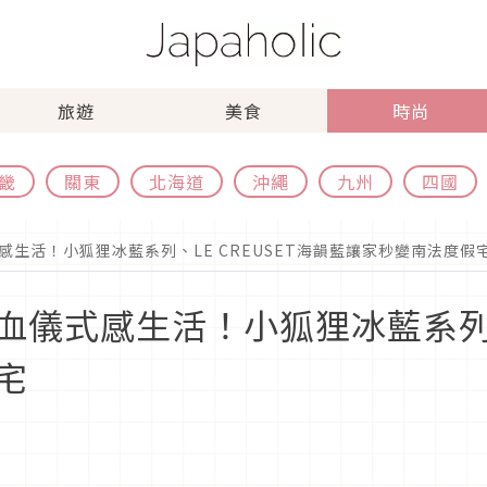
旅遊
美食
時尚
畿
關東
北海道
沖繩
九州
四國
生活！小狐狸冰藍系列、LE CREUSET海韻藍讓家秒變南法度假
儀式感生活！小狐狸冰藍系列、L
宅