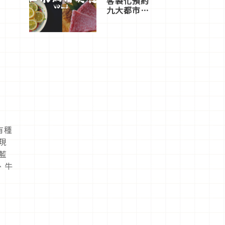
客製化預約
九大都市餐
廳，打造專
屬美食體
驗！
有種
現
藍
、牛