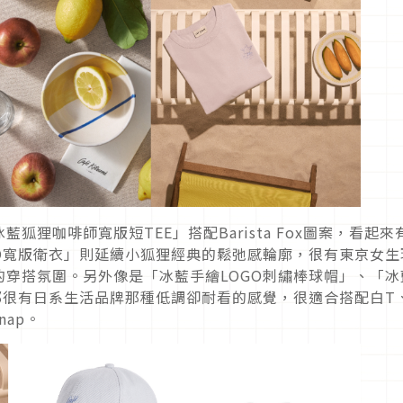
狸咖啡師寬版短TEE」搭配Barista Fox圖案，看起來
O寬版衛衣」則延續小狐狸經典的鬆弛感輪廓，很有東京女生
穿搭氛圍。另外像是「冰藍手繪LOGO刺繡棒球帽」、「冰
都很有日系生活品牌那種低調卻耐看的感覺，很適合搭配白T
ap。