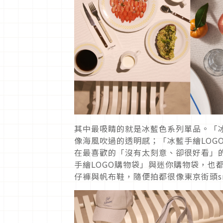
其中最吸睛的就是冰藍色系列單品。「冰藍狐
像海風吹過的透明感；「冰藍手繪LOG
在最喜歡的「沒有太刻意、卻很好看」的
手繪LOGO購物袋」與迷你購物袋，也
仔褲與帆布鞋，隨便拍都很像東京街頭sn