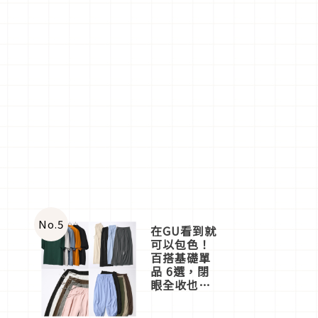
球
No.
5
在GU看到就
可以包色！
百搭基礎單
品 6選，閉
眼全收也不
心疼