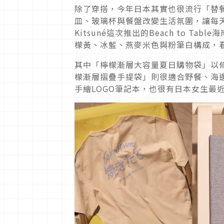
除了穿搭，今年日本其實也很流行「替餐桌
皿、玻璃杯與餐盤改變生活氛圍，讓每天
Kitsuné這次推出的Beach to 
檬黃、冰藍、燕麥米色與粉筆白構成，
其中「檸檬漸層大容量夏日購物袋」以條紋
檬漸層摺疊手提袋」則很適合野餐、海
手繪LOGO筆記本，也很有日本女生最