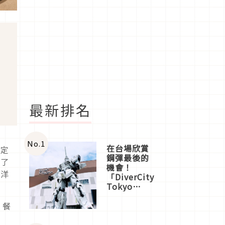
最新排名
No.
1
在台場欣賞
一定
鋼彈最後的
到了
機會！
海洋
「DiverCity
Tokyo
Plaza」搭
船、購物、
、餐
美食及夜
景，一次全