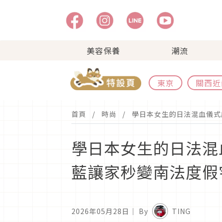
美容保養
潮流
東京
關西近
首頁
時尚
學日本女生的日法混血儀式感
學日本女生的日法混血
藍讓家秒變南法度假
2026年05月28日
｜ By
TING