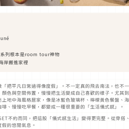
uné
名陶瓷系列根本是room tour神物
藍海岸搬進家裡
做「把平凡日常過得像度假」。不一定真的飛去南法，也不
、顏色與空間佈置，慢慢把生活變成自己喜歡的樣子。尤其
迷上地中海風格居家，像是冰藍色玻璃杯、檸檬黃色餐盤、
咖啡、慢慢吃早餐，都變成一種很重要的「生活儀式感」。
 CREUSET不約而同，把這股「儀式感生活」變得更完整。從穿搭
度假的悠閒氣息。