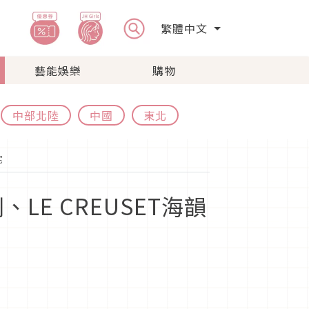
繁體中文
藝能娛樂
購物
中部北陸
中國
東北
宅
E CREUSET海韻