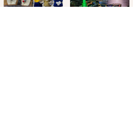
角色IP粉絲購物天堂再
在飯店裡看日本夏季花
升級！KIDDY LAND 原
火大會！星野集團煙火
宿店吉伊卡哇迎客，新
景觀飯店6選，讓你不用
2026年07月07日
2026年07月25日
開幕 OMOKADO 店3分
人擠人悠閒欣賞
即達
分類列表
首頁
美容保養
潮流
旅遊
美食
時尚
藝能娛樂
購物
關於Japaholic
關於我們
免責事項