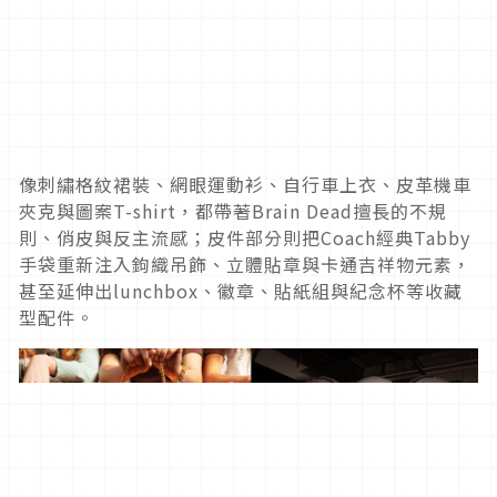
像刺繡格紋裙裝、網眼運動衫、自行車上衣、皮革機車
夾克與圖案T-shirt，都帶著Brain Dead擅長的不規
則、俏皮與反主流感；皮件部分則把Coach經典Tabby
手袋重新注入鉤織吊飾、立體貼章與卡通吉祥物元素，
甚至延伸出lunchbox、徽章、貼紙組與紀念杯等收藏
型配件。