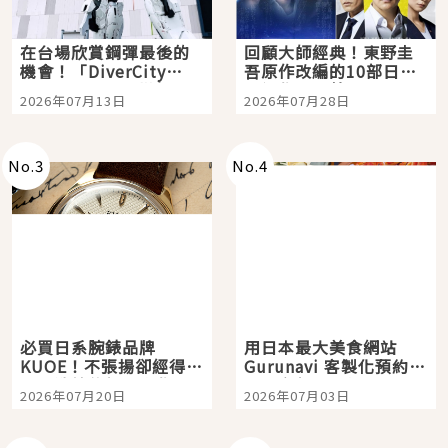
在台場欣賞鋼彈最後的
回顧大師經典！東野圭
機會！「DiverCity
吾原作改編的10部日本
Tokyo Plaza」搭船、
影視作品推薦
2026年07月13日
2026年07月28日
購物、美食及夜景，一
次全體驗
No.
3
No.
4
必買日系腕錶品牌
用日本最大美食網站
KUOE！不張揚卻經得起
Gurunavi 客製化預約九
時間洗鍊的經典之作五
大都市餐廳，打造專屬
2026年07月20日
2026年07月03日
選
美食體驗！