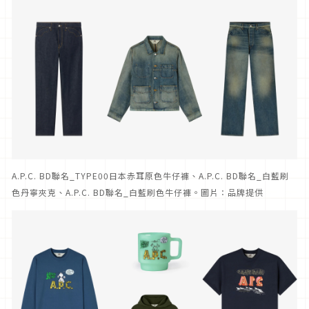
A.P.C. BD聯名_TYPE00日本赤耳原色牛仔褲、A.P.C. BD聯名_白藍刷
色丹寧夾克、A.P.C. BD聯名_白藍刷色牛仔褲。圖片：品牌提供