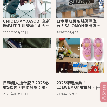
UNIQLO×YOASOBI 全新
日本爆紅機能鞋清單登
聯名UT 7 月登場！4 大創
台！SALOMON快閃店登
作者打造「穿在身上的故
入台北101，滿5000元折
2026年05月25日
2026年04月08日
事宇宙」
800太優惠、ON昂跑推出
Cloudsoma新作，日系穿
搭控必收！
日韓潮人搶什麼？2026必
2026球鞋推薦！
收5款休閒運動鞋款：從
LOEWE×On噴織鞋、j-
Share
MMY解構鞋、NB元祖灰到
hope粉鞋、Converse萌
2026年05月13日
2026年05月19日
adidas Originals 薄底
寵鞋，日韓限量清單爆紅
鞋、Converse全攻略