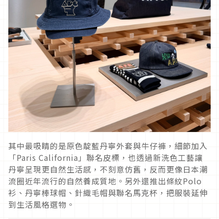
其中最吸睛的是原色靛藍丹寧外套與牛仔褲，細節加入
「Paris California」聯名皮標，也透過新洗色工藝讓
丹寧呈現更自然生活感，不刻意仿舊，反而更像日本潮
流圈近年流行的自然養成質地。另外還推出條紋Polo
衫、丹寧棒球帽、針織毛帽與聯名馬克杯，把服裝延伸
到生活風格選物。