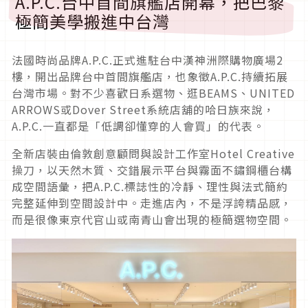
A.P.C.台中首間旗艦店開幕，把巴黎
極簡美學搬進中台灣
法國時尚品牌A.P.C.正式進駐台中漢神洲際購物廣場2
樓，開出品牌台中首間旗艦店，也象徵A.P.C.持續拓展
台灣市場。對不少喜歡日系選物、逛BEAMS、UNITED
ARROWS或Dover Street系統店舖的哈日族來說，
A.P.C.一直都是「低調卻懂穿的人會買」的代表。
全新店裝由倫敦創意顧問與設計工作室Hotel Creative
操刀，以天然木質、交錯展示平台與霧面不鏽鋼櫃台構
成空間語彙，把A.P.C.標誌性的冷靜、理性與法式簡約
完整延伸到空間設計中。走進店內，不是浮誇精品感，
而是很像東京代官山或南青山會出現的極簡選物空間。