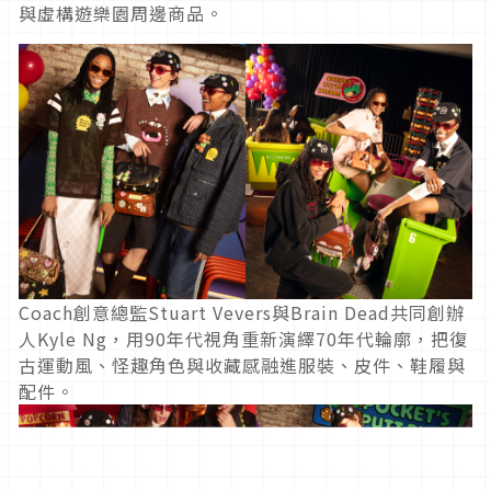
與虛構遊樂園周邊商品。
Coach創意總監Stuart Vevers與Brain Dead共同創辦
人Kyle Ng，用90年代視角重新演繹70年代輪廓，把復
古運動風、怪趣角色與收藏感融進服裝、皮件、鞋履與
配件。