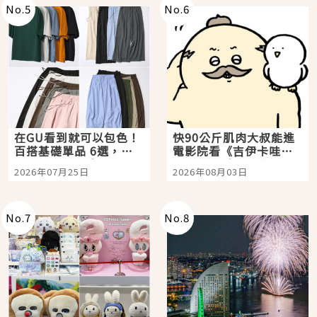
No.
5
No.
6
在GU看到就可以包色！
快90公斤肌肉大叔能進
百搭基礎單品 6選，閉
電影院看《吉伊卡哇》
眼全收也不心疼
嗎？日本重金屬樂團
2026年07月25日
2026年08月03日
「打首」會長與nagano
老師一同給出了答案
No.
7
No.
8