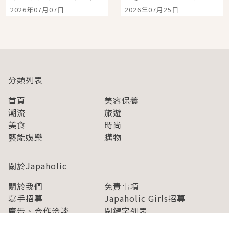
宿店吉伊卡哇迎客，新
景觀飯店6選，讓你不用
2026年07月07日
2026年07月25日
開幕 OMOKADO 店3分
人擠人悠閒欣賞
即達
分類列表
首頁
美容保養
潮流
旅遊
美食
時尚
藝能娛樂
購物
關於Japaholic
關於我們
免責事項
寫手招募
Japaholic Girls招募
廣告、合作洽談
關鍵字列表
お問い合わせ