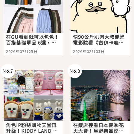
在GU看到就可以包色！
快90公斤肌肉大叔能進
百搭基礎單品 6選，閉
電影院看《吉伊卡哇》
眼全收也不心疼
嗎？日本重金屬樂團
2026年07月25日
2026年08月03日
「打首」會長與nagano
老師一同給出了答案
No.
7
No.
8
角色IP粉絲購物天堂再
在飯店裡看日本夏季花
升級！KIDDY LAND 原
火大會！星野集團煙火