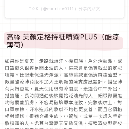
T☆K（@ma.ri.ne0111）分享的貼文
高絲 美顏定格持粧噴霧PLUS（酷涼
薄荷）
如果你是夏天一走路就爆汗、機車族、戶外活動派，或
口罩戴久很容易悶出油的人，這款會是偏實戰型的定妝
噴霧。比起走保濕光澤派，高絲這款更偏清爽控油型。
限量酷涼薄荷版本加入更明顯的清爽膚感設計，搭配薄
荷萊姆香氣，夏天使用很有降悶感。最適合中午外出、
搭捷運、長時間通勤後臉開始泛油光的人。細緻微霧能
均勻覆蓋肌膚，不容易破壞原本底妝，完妝後噴上，對
口罩摩擦、汗水造成的妝感不均也更友善。而且它價格
相對親切，很適合學生族、小資族，或第一次想入手定
妝噴霧的人。尤其台灣夏天又熱又濕，這種清爽型定妝