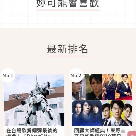
妳可能會喜歡
最新排名
No.
1
No.
2
在台場欣賞鋼彈最後的
回顧大師經典！東野圭