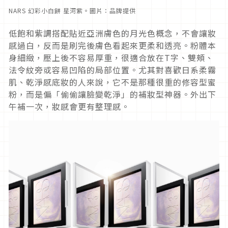
NARS 幻彩小白餅 星河紫。圖片：品牌提供
低飽和紫調搭配貼近亞洲膚色的月光色概念，不會讓妝
感過白，反而是刷完後膚色看起來更柔和透亮。粉體本
身細緻，壓上後不容易厚重，很適合放在T字、雙頰、
法令紋旁或容易凹陷的局部位置。尤其對喜歡日系柔霧
肌、乾淨感底妝的人來說，它不是那種很重的修容型蜜
粉，而是偏「偷偷讓臉變乾淨」的補妝型神器。外出下
午補一次，妝感會更有整理感。