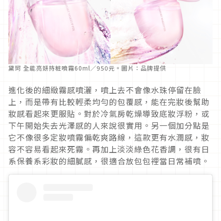
黛珂 全能亮妍持粧噴霧60ml／950元。圖片：品牌提供
進化後的細緻霧感噴灑，噴上去不會像水珠停留在臉
上，而是帶有比較輕柔均勻的包覆感，能在完妝後幫助
妝感看起來更服貼。對於冷氣房乾燥導致底妝浮粉，或
下午開始失去光澤感的人來說很實用。另一個加分點是
它不像很多定妝噴霧偏乾爽路線，這款更有水潤感，妝
容不容易看起來死霧。再加上淡淡綠色花香調，很有日
系保養系彩妝的細膩感，很適合放包包裡當日常補噴。