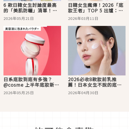
6 款日韓女生討論度最高
日韓女生瘋傳！2026「底
的「美肌防曬」清單！
妝王者」TOP 5 出爐：從
SUQQU防曬噴霧、泰民愛
DECORTE黛珂的微霧光，
2026年05月21日
2026年03月11日
用AHC小黑盾、娜璉同款
到SUQQU 水光膜、NARS
fwee斷貨妝前乳
柔焦控場，專業化妝師也
收藏！
日系底妝到底有多強？
2026必收8款妝前乳推
@cosme 上半年底妝新秀
薦！日本女生不說的底妝
賞名單公開：心機彩粧、
秘密，靠「妝前校色」告
2026年05月25日
2026年04月30日
資生堂、KATE 橫掃台日，
別暗沉蠟黃、養出透明感
打造會發光的「光譜式原
生肌」