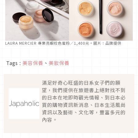
LAURA MERCIER 專業亮眼校色蜜粉／1,400元。圖片：品牌提供
Tags :
美容保養
、
美妝保養
滿足好奇心旺盛的日系女子們的願
望，我們提供在旅遊書上絕對找不到
的日本在地即時觀光情報、到日本必
買的購物資訊新消息、日本生活風尚
資訊以及藝術、文化等，豐富多元的
內容。