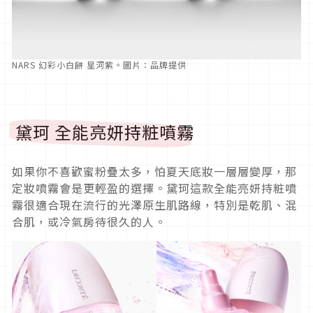
NARS 幻彩小白餅 星河紫。圖片：品牌提供
黛珂 全能亮妍持粧噴霧
如果你不喜歡蜜粉疊太多，怕夏天底妝一層層變厚，那
定妝噴霧會是更輕盈的選擇。黛珂這款全能亮妍持粧噴
霧很適合現在流行的光澤原生肌路線，特別是乾肌、混
合肌，或冷氣房待很久的人。