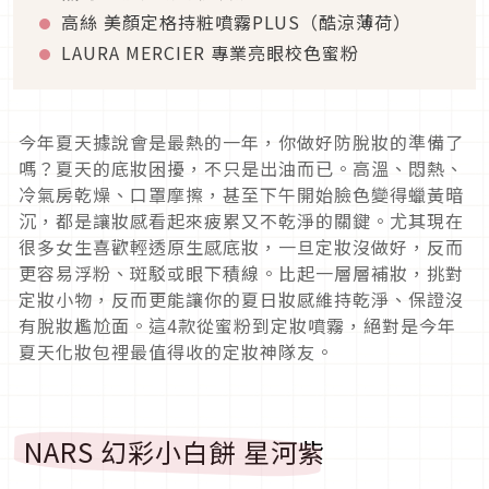
高絲 美顏定格持粧噴霧PLUS（酷涼薄荷）
LAURA MERCIER 專業亮眼校色蜜粉
今年夏天據說會是最熱的一年，你做好防脫妝的準備了
嗎？夏天的底妝困擾，不只是出油而已。高溫、悶熱、
冷氣房乾燥、口罩摩擦，甚至下午開始臉色變得蠟黃暗
沉，都是讓妝感看起來疲累又不乾淨的關鍵。尤其現在
很多女生喜歡輕透原生感底妝，一旦定妝沒做好，反而
更容易浮粉、斑駁或眼下積線。比起一層層補妝，挑對
定妝小物，反而更能讓你的夏日妝感維持乾淨、保證沒
有脫妝尷尬面。這4款從蜜粉到定妝噴霧，絕對是今年
夏天化妝包裡最值得收的定妝神隊友。
NARS 幻彩小白餅 星河紫