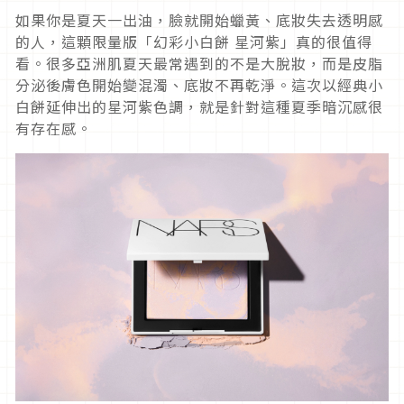
如果你是夏天一出油，臉就開始蠟黃、底妝失去透明感
的人，這顆限量版「幻彩小白餅 星河紫」真的很值得
看。很多亞洲肌夏天最常遇到的不是大脫妝，而是皮脂
分泌後膚色開始變混濁、底妝不再乾淨。這次以經典小
白餅延伸出的星河紫色調，就是針對這種夏季暗沉感很
有存在感。