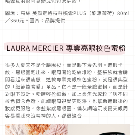
噴霧真的很容易變成包包常駐款。
圖說：高絲 美顏定格持粧噴霧PLUS（酷涼薄荷）80ml
／360元。圖片：品牌提供
LAURA MERCIER 專業亮眼校色蜜粉
很多人夏天不是全臉脫妝，而是眼下最先崩。遮瑕卡
紋、黑眼圈跑出來、眼周開始乾紋堆粉，整張臉就會瞬
間看起來很疲憊。這款專業亮眼校色蜜粉，就是很典型
的「細節控會愛」單品。它不是一般全臉蜜粉，而是針
對眼下設計。粉體輕盈細緻，加上柔焦光感粒子與不同
校色概念色選，能讓眼周視覺更乾淨，也幫助遮瑕後的
妝感更服貼。像藍紫感黑眼圈、偏灰調暗沉或夏天眼周
容易看起來沒精神的人，都很適合。