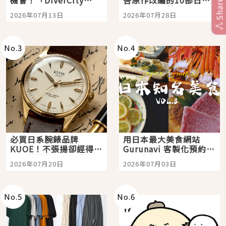
機會！「DiverCity
吾原作改編的10部日本
Share
Tokyo Plaza」搭船、
影視作品推薦
2026年07月13日
2026年07月28日
購物、美食及夜景，一
次全體驗
No.
3
No.
4
必買日系腕錶品牌
用日本最大美食網站
KUOE！不張揚卻經得起
Gurunavi 客製化預約九
時間洗鍊的經典之作五
大都市餐廳，打造專屬
2026年07月20日
2026年07月03日
選
美食體驗！
No.
5
No.
6