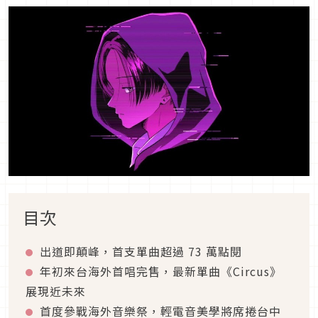
目次
出道即顛峰，首支單曲超過 73 萬點閱
年初來台海外首唱完售，最新單曲《Circus》
展現近未來
首度參戰海外音樂祭，輕電音美學將席捲台中