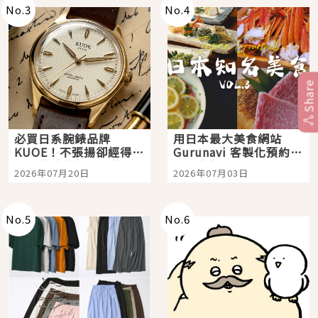
No.
3
No.
4
Share
必買日系腕錶品牌
用日本最大美食網站
KUOE！不張揚卻經得起
Gurunavi 客製化預約九
時間洗鍊的經典之作五
大都市餐廳，打造專屬
2026年07月20日
2026年07月03日
選
美食體驗！
No.
5
No.
6