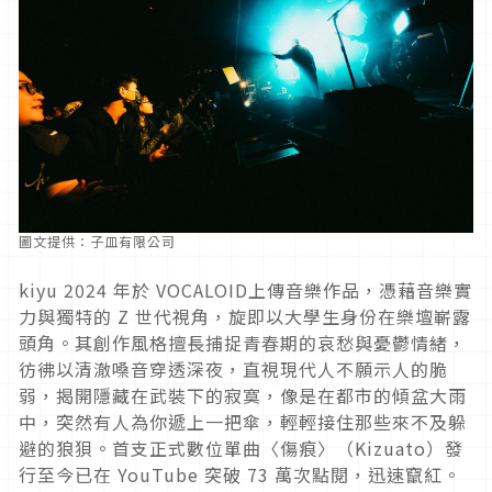
圖文提供：子皿有限公司
kiyu 2024 年於 VOCALOID上傳音樂作品，憑藉音樂實
力與獨特的 Z 世代視角，旋即以大學生身份在樂壇嶄露
頭角。其創作風格擅長捕捉青春期的哀愁與憂鬱情緒，
彷彿以清澈嗓音穿透深夜，直視現代人不願示人的脆
弱，揭開隱藏在武裝下的寂寞，像是在都市的傾盆大雨
中，突然有人為你遞上一把傘，輕輕接住那些來不及躲
避的狼狽。首支正式數位單曲〈傷痕〉（Kizuato）發
行至今已在 YouTube 突破 73 萬次點閱，迅速竄紅。