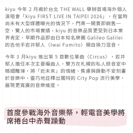
kiyu 今年 2 月甫於台北 THE WALL 舉辦首場海外個人
演唱會「kiyu FIRST LIVE IN TAIPEI 2026」，在當時
尚未有大型媒體曝光的情況下，門票一開賣即銷售一
空，驚人的市場實績，kiyu 的音樂品質更受到日本業
界肯定，早期作品即由日本知名樂團 Galileo Galilei
的吉他手岩井郁人（Iwai Fumito）親自操刀混音。
今年 3 月kiyu 推出第 5 首數位單曲〈Circus〉，岩井
郁人擔任本次主要編曲人，雙方在札幌的私人錄音室中
精細雕琢，將「近未來」的情緒、焦慮與躁動不安刻畫
於音樂中，靈巧地詮釋出獨特的 City Pop 流行美學，
展現更寬廣的音樂維度。
首度參戰海外音樂祭，輕電音美學將
席捲台中赤聲躁動