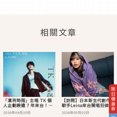
相關文章
旅日優惠券
「凜冽時雨」主唱 TK 個
【訪問】日本新生代創作
人企劃睽違 7 年來台！
歌手Leina來台開唱狂做功
〈unravel〉等神曲將再度
課！為對發票學中文「想
2026年04月30日
2026年05月02日
震撼樂迷感官
中獎再回來」