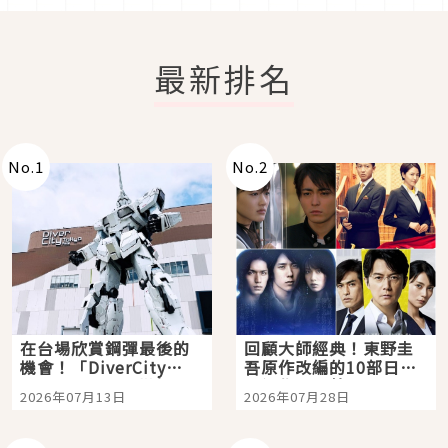
最新排名
No.
1
No.
2
在台場欣賞鋼彈最後的
回顧大師經典！東野圭
機會！「DiverCity
吾原作改編的10部日本
Tokyo Plaza」搭船、
影視作品推薦
2026年07月13日
2026年07月28日
購物、美食及夜景，一
次全體驗