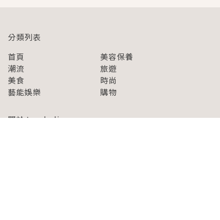
分類列表
首頁
美容保養
潮流
旅遊
美食
時尚
藝能娛樂
購物
關於Japaholic
關於我們
免責事項
寫手招募
Japaholic Girls招募
廣告、合作洽談
關鍵字列表
お問い合わせ