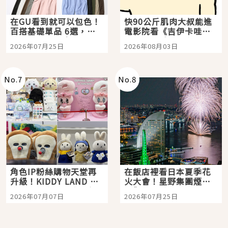
在GU看到就可以包色！
快90公斤肌肉大叔能進
百搭基礎單品 6選，閉
電影院看《吉伊卡哇》
眼全收也不心疼
嗎？日本重金屬樂團
2026年07月25日
2026年08月03日
「打首」會長與nagano
老師一同給出了答案
No.
7
No.
8
角色IP粉絲購物天堂再
在飯店裡看日本夏季花
升級！KIDDY LAND 原
火大會！星野集團煙火
宿店吉伊卡哇迎客，新
景觀飯店6選，讓你不用
2026年07月07日
2026年07月25日
開幕 OMOKADO 店3分
人擠人悠閒欣賞
即達