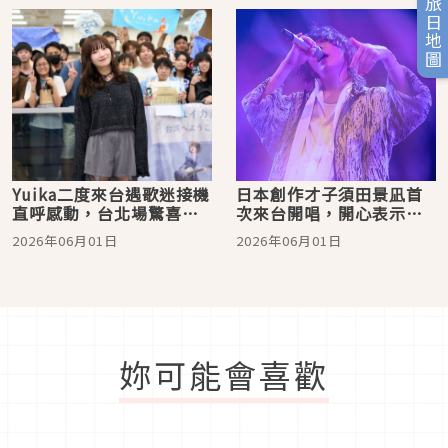
旅日地圖
Yuika二度來台遇歌迷接機
日本創作才子須田景凪首
直呼感動，台北場驚喜獻
次來台開唱，開心表示
唱新歌〈Invisible
「靠音樂圓夢朝聖九份」
2026年06月01日
2026年06月01日
Youth〉嗨翻全場
妳可能會喜歡