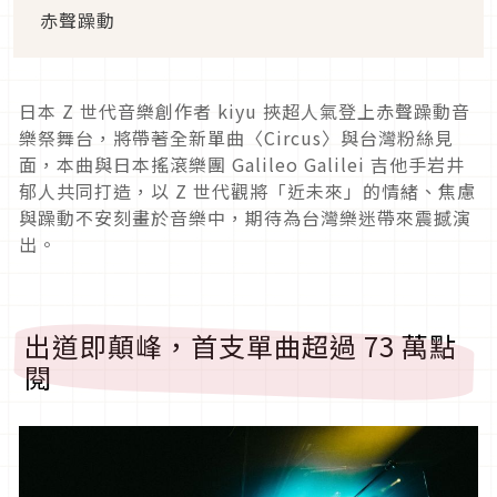
赤聲躁動
日本 Z 世代音樂創作者 kiyu 挾超人氣登上赤聲躁動音
樂祭舞台，將帶著全新單曲〈Circus〉與台灣粉絲見
面，本曲與日本搖滾樂團 Galileo Galilei 吉他手岩井
郁人共同打造，以 Z 世代觀將「近未來」的情緒、焦慮
與躁動不安刻畫於音樂中，期待為台灣樂迷帶來震撼演
出。
出道即顛峰，首支單曲超過 73 萬點
閱