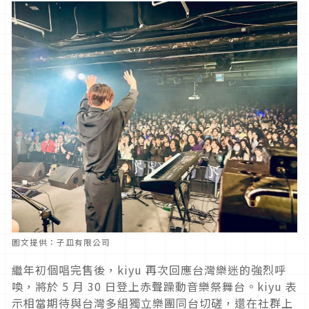
圖文提供：子皿有限公司
繼年初個唱完售後，kiyu 再次回應台灣樂迷的強烈呼
喚，將於 5 月 30 日登上赤聲躁動音樂祭舞台。kiyu 表
示相當期待與台灣多組獨立樂團同台切磋，還在社群上