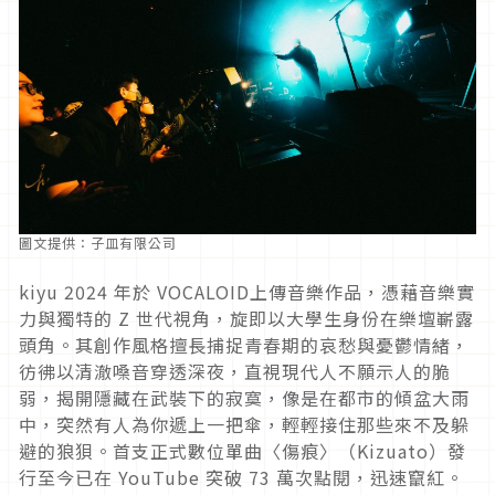
圖文提供：子皿有限公司
kiyu 2024 年於 VOCALOID上傳音樂作品，憑藉音樂實
力與獨特的 Z 世代視角，旋即以大學生身份在樂壇嶄露
頭角。其創作風格擅長捕捉青春期的哀愁與憂鬱情緒，
彷彿以清澈嗓音穿透深夜，直視現代人不願示人的脆
弱，揭開隱藏在武裝下的寂寞，像是在都市的傾盆大雨
中，突然有人為你遞上一把傘，輕輕接住那些來不及躲
避的狼狽。首支正式數位單曲〈傷痕〉（Kizuato）發
行至今已在 YouTube 突破 73 萬次點閱，迅速竄紅。