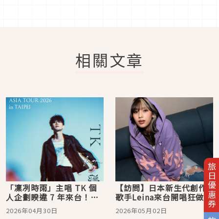
相關文章
旅日優惠券
「凜冽時雨」主唱 TK 個
【訪問】日本新生代創作
人企劃睽違 7 年來台！
歌手Leina來台開唱狂做功
〈unravel〉等神曲將再度
課！為對發票學中文「想
2026年04月30日
2026年05月02日
震撼樂迷感官
中獎再回來」