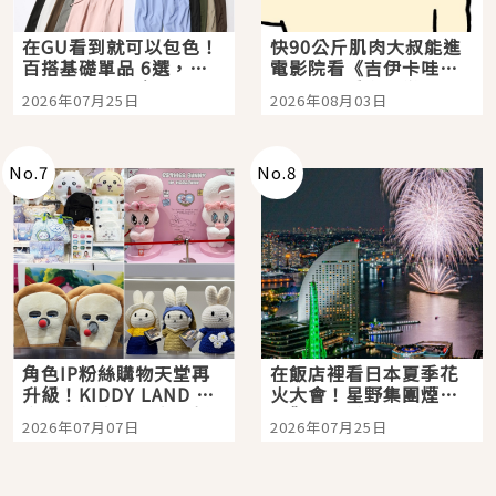
在GU看到就可以包色！
快90公斤肌肉大叔能進
百搭基礎單品 6選，閉
電影院看《吉伊卡哇》
眼全收也不心疼
嗎？日本重金屬樂團
2026年07月25日
2026年08月03日
「打首」會長與nagano
老師一同給出了答案
No.
7
No.
8
角色IP粉絲購物天堂再
在飯店裡看日本夏季花
升級！KIDDY LAND 原
火大會！星野集團煙火
宿店吉伊卡哇迎客，新
景觀飯店6選，讓你不用
2026年07月07日
2026年07月25日
開幕 OMOKADO 店3分
人擠人悠閒欣賞
即達