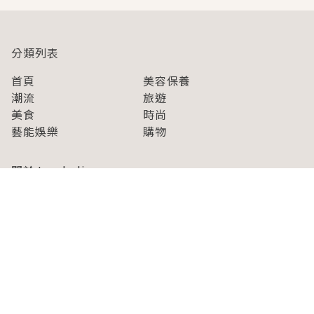
分類列表
首頁
美容保養
潮流
旅遊
美食
時尚
藝能娛樂
購物
關於Japaholic
關於我們
免責事項
寫手招募
Japaholic Girls招募
廣告、合作洽談
關鍵字列表
お問い合わせ