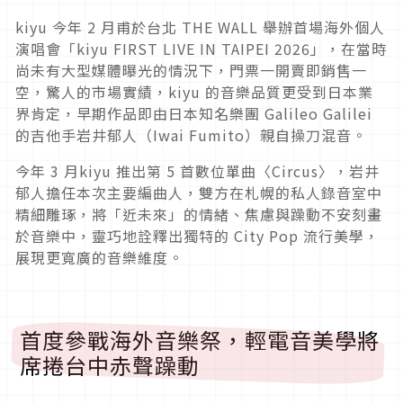
kiyu 今年 2 月甫於台北 THE WALL 舉辦首場海外個人
演唱會「kiyu FIRST LIVE IN TAIPEI 2026」，在當時
尚未有大型媒體曝光的情況下，門票一開賣即銷售一
空，驚人的市場實績，kiyu 的音樂品質更受到日本業
界肯定，早期作品即由日本知名樂團 Galileo Galilei
的吉他手岩井郁人（Iwai Fumito）親自操刀混音。
今年 3 月kiyu 推出第 5 首數位單曲〈Circus〉，岩井
郁人擔任本次主要編曲人，雙方在札幌的私人錄音室中
精細雕琢，將「近未來」的情緒、焦慮與躁動不安刻畫
於音樂中，靈巧地詮釋出獨特的 City Pop 流行美學，
展現更寬廣的音樂維度。
首度參戰海外音樂祭，輕電音美學將
席捲台中赤聲躁動