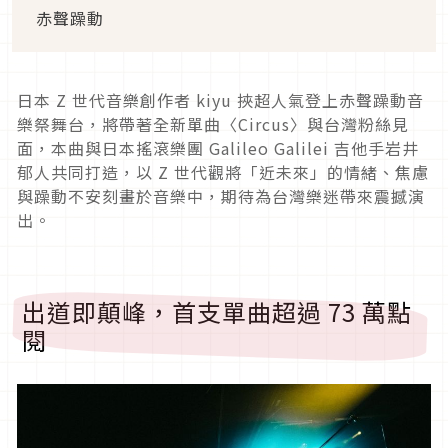
赤聲躁動
日本 Z 世代音樂創作者 kiyu 挾超人氣登上赤聲躁動音
樂祭舞台，將帶著全新單曲〈Circus〉與台灣粉絲見
面，本曲與日本搖滾樂團 Galileo Galilei 吉他手岩井
郁人共同打造，以 Z 世代觀將「近未來」的情緒、焦慮
與躁動不安刻畫於音樂中，期待為台灣樂迷帶來震撼演
出。
出道即顛峰，首支單曲超過 73 萬點
閱