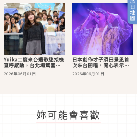
旅日地圖
Yuika二度來台遇歌迷接機
日本創作才子須田景凪首
直呼感動，台北場驚喜獻
次來台開唱，開心表示
唱新歌〈Invisible
「靠音樂圓夢朝聖九份」
2026年06月01日
2026年06月01日
Youth〉嗨翻全場
妳可能會喜歡