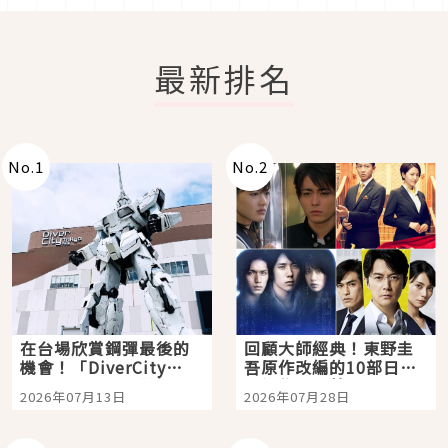
最新排名
No.
1
No.
2
在台場欣賞鋼彈最後的
回顧大師經典！東野圭
機會！「DiverCity
吾原作改編的10部日本
Tokyo Plaza」搭船、
影視作品推薦
2026年07月13日
2026年07月28日
購物、美食及夜景，一
次全體驗