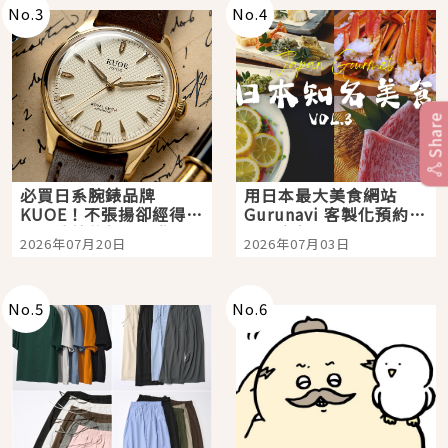
No.
3
No.
4
Share
必買日系腕錶品牌
用日本最大美食網站
KUOE！不張揚卻經得起
Gurunavi 客製化預約九
時間洗鍊的經典之作五
大都市餐廳，打造專屬
2026年07月20日
2026年07月03日
選
美食體驗！
No.
5
No.
6