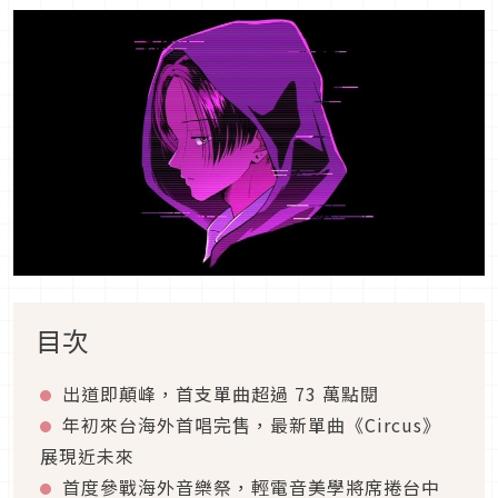
目次
出道即顛峰，首支單曲超過 73 萬點閱
年初來台海外首唱完售，最新單曲《Circus》
展現近未來
首度參戰海外音樂祭，輕電音美學將席捲台中