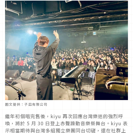
圖文提供：子皿有限公司
繼年初個唱完售後，kiyu 再次回應台灣樂迷的強烈呼
喚，將於 5 月 30 日登上赤聲躁動音樂祭舞台。kiyu 表
示相當期待與台灣多組獨立樂團同台切磋，還在社群上