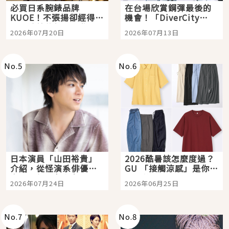
必買日系腕錶品牌
在台場欣賞鋼彈最後的
KUOE！不張揚卻經得起
機會！「DiverCity
時間洗鍊的經典之作五
Tokyo Plaza」搭船、
2026年07月20日
2026年07月13日
選
購物、美食及夜景，一
次全體驗
No.
5
No.
6
日本演員「山田裕貴」
2026酷暑該怎麼度過？
介紹，從怪演系俳優走
GU 「接觸涼感」是你的
向國民級日劇主角
夏日救星
2026年07月24日
2026年06月25日
No.
7
No.
8