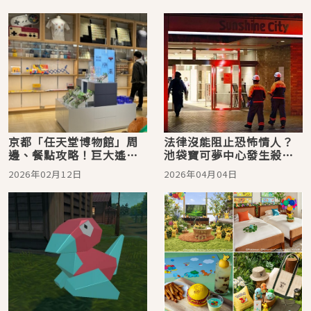
京都「任天堂博物館」周
法律沒能阻止恐怖情人？
邊、餐點攻略！巨大遙控
池袋寶可夢中心發生殺人
器抱枕、27萬種漢堡組
案，如何處理跟蹤狂問題
2026年02月12日
2026年04月04日
合、寶可夢GO跟皮克敏玩
引起網友熱議
家也不能錯過