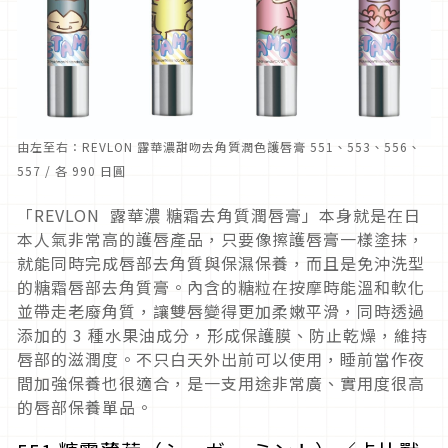
由左至右：REVLON 露華濃甜吻去角質潤色護唇膏 551、553、556、
557 / 各 990 日圓
「REVLON 露華濃 糖霜去角質潤唇膏」本身就是在日
本人氣非常高的護唇產品，只要像擦護唇膏一樣塗抹，
就能同時完成唇部去角質與保濕保養，而且是免沖洗型
的糖霜唇部去角質膏。內含的糖粒在按摩時能溫和軟化
並帶走老廢角質，讓雙唇變得更加柔嫩平滑，同時透過
添加的 3 種水果油成分，形成保護膜、防止乾燥，維持
唇部的滋潤度。不只白天外出前可以使用，睡前當作夜
間加強保養也很適合，是一支用途非常廣、實用度很高
的唇部保養單品。