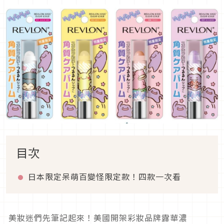
目次
日本限定呆萌百變怪限定款！四款一次看
美妝迷們先筆記起來！美國開架彩妝品牌露華濃