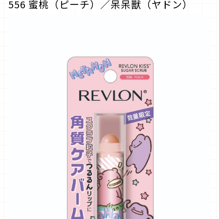
556 蜜桃（ピーチ）／呆呆獸（ヤドン）