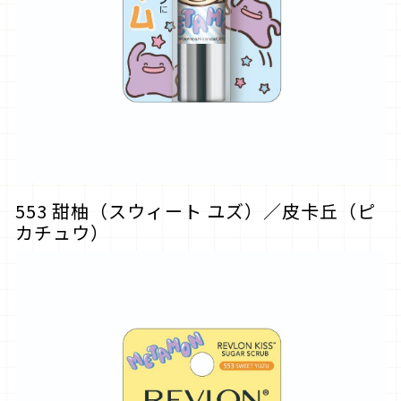
553 甜柚（スウィート ユズ）／皮卡丘（ピ
カチュウ）