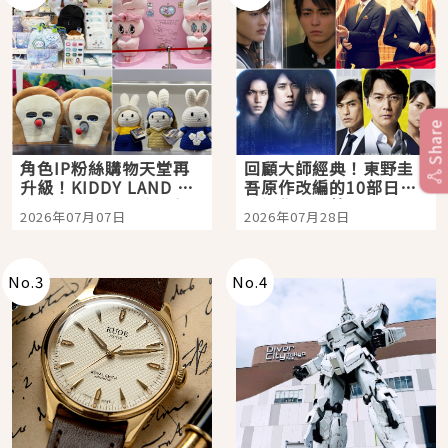
Share
角色IP粉絲購物天堂再
回顧大師經典！東野圭
升級！KIDDY LAND 原
吾原作改編的10部日本
宿店吉伊卡哇迎客，新
影視作品推薦
2026年07月07日
2026年07月28日
開幕 OMOKADO 店3分
即達
No.
3
No.
4