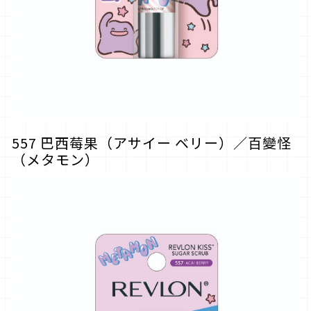
557 巴西莓果（アサイー ベリー）／百變怪
（メタモン）