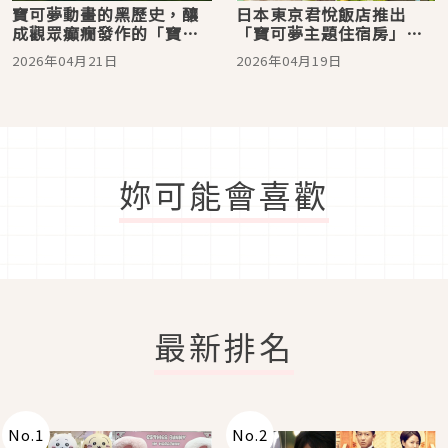
寶可夢動畫的黑歷史，釀
日本東京君悅飯店推出
成觀眾癲癇發作的「寶可
「寶可夢主題住宿房」！
夢動畫事件」
超過30隻皮卡丘陪你入住
2026年04月21日
2026年04月19日
超高級總統套房
妳可能會喜歡
最新排名
No.
1
No.
2