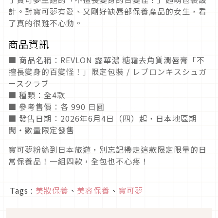
計。對寶可夢有愛、又剛好缺唇部保養產品的女生，看
了真的很難不心動。
商品資訊
■ 商品名稱：REVLON 露華濃 糖霜去角質潤唇膏「不
擅長變身的百變怪！」限定包裝 / レブロンキスシュガ
ースクラブ
■ 種類：全4款
■ 參考售價：各 990 日圓
■ 發售日期：2026年6月4日（四）起，日本地區期
間・數量限定發售
寶可夢粉絲到日本旅遊，別忘記帶走這款限定限量的日
常保養品！一組四款，全包也不心疼！
Tags :
美妝保養
、
美容保養
、
寶可夢