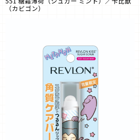
551 糖霜薄荷（シュガー ミント）／卡比獸
（カビゴン）