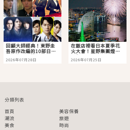
回顧大師經典！東野圭
在飯店裡看日本夏季花
吾原作改編的10部日本
火大會！星野集團煙火
影視作品推薦
景觀飯店6選，讓你不用
2026年07月28日
2026年07月25日
人擠人悠閒欣賞
分類列表
首頁
美容保養
潮流
旅遊
美食
時尚