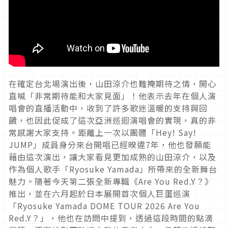
在確定台北場演出後，山田涼介也難掩期待之情，開心
直喊「非常期待能和大家見面」！他表示去年在個人演
唱會的直播活動中，收到了許多歌迷溫暖的支持與回
饋，也因此促成了這次亞洲巡迴演唱會的實現，真的非
常感謝大家支持。距離上一次以團體「Hey! Say!
JUMP」成員身分來台開唱已經暌違7年，他也發願能
藉由這次演出，讓大家看見更加成熟的山田涼介，以及
作為個人歌手「Ryosuke Yamada」所帶來的全新舞台
魅力。隨著今天第二張全新專輯《Are You Red.Y？》
推出，並在六月起於日本展開首次個人巨蛋巡演
「Ryosuke Yamada DOME TOUR 2026 Are You
Red.Y？」，他也在訪問中提到，透過這段時間的點滴