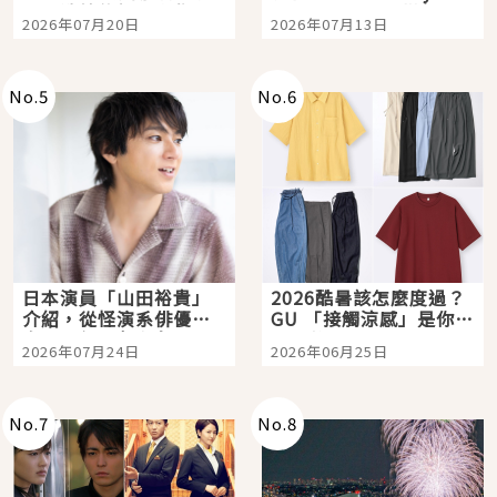
時間洗鍊的經典之作五
Tokyo Plaza」搭船、
2026年07月20日
2026年07月13日
選
購物、美食及夜景，一
次全體驗
No.
5
No.
6
日本演員「山田裕貴」
2026酷暑該怎麼度過？
介紹，從怪演系俳優走
GU 「接觸涼感」是你的
向國民級日劇主角
夏日救星
2026年07月24日
2026年06月25日
No.
7
No.
8