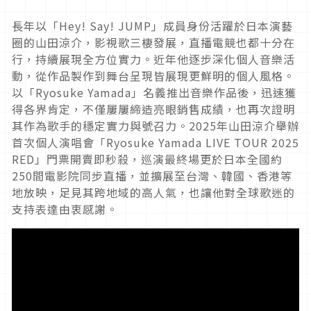
長年以「Hey! Say! JUMP」成員身份活躍於日本演藝
圈的山田涼介，影視歌三棲發展，直播電競也都十分在
行，持續展現全方位實力。近年他逐步深化個人音樂活
動，從作品製作到舞台呈現皆展現更鮮明的個人風格。
以「Ryosuke Yamada」名義推出音樂作品後，迅速獲
得各界肯定，不僅屢屢締造亮眼銷售成績，也再次證明
其作為歌手的穩定實力與號召力。2025年山田涼介舉辦
首次個人演唱會「Ryosuke Yamada LIVE TOUR 2025
RED」門票開賣即秒殺，巡演最終場更於日本全國約
250間電影院同步直播，並擴展至台灣、韓國、香港等
地放映，足見其跨地域的高人氣，也讓他對全球歌迷的
支持表達由衷感謝。