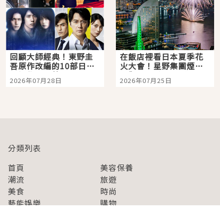
回顧大師經典！東野圭
在飯店裡看日本夏季花
吾原作改編的10部日本
火大會！星野集團煙火
影視作品推薦
景觀飯店6選，讓你不用
2026年07月28日
2026年07月25日
人擠人悠閒欣賞
分類列表
首頁
美容保養
潮流
旅遊
美食
時尚
藝能娛樂
購物