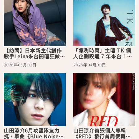
【訪問】日本新生代創作
「凜冽時雨」主唱 TK 個
歌手Leina來台開唱狂做功
人企劃睽違 7 年來台！
課！為對發票學中文「想
〈unravel〉等神曲將再度
2026年05月02日
2026年04月30日
中獎再回來」
震撼樂迷感官
山田涼介6月攻蛋隊友力
山田涼介首張個人專輯
挺，單曲《Blue Noise》
《RED》發行首周便勇奪