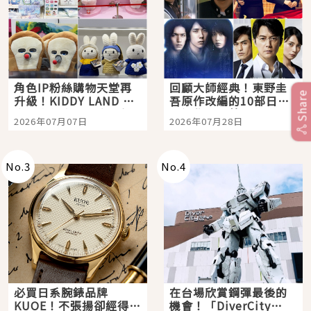
角色IP粉絲購物天堂再
回顧大師經典！東野圭
Share
升級！KIDDY LAND 原
吾原作改編的10部日本
宿店吉伊卡哇迎客，新
影視作品推薦
2026年07月07日
2026年07月28日
開幕 OMOKADO 店3分
即達
No.
3
No.
4
必買日系腕錶品牌
在台場欣賞鋼彈最後的
KUOE！不張揚卻經得起
機會！「DiverCity