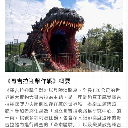
《哥吉拉迎擊作戰》概要
《哥吉拉迎擊作戰》以登陸淡路島、全長120公尺的世
界最大實物大哥吉拉為主題，是一座能夠真正感受哥吉
拉震撼魄力與壓倒性存在感的世界唯一娛樂型遊樂設
施。參加者將化身為「國立哥吉拉淡路島研究中心」的
一員，挑戰多項刺激任務，包含深入細節高度還原的哥
吉拉體內進行調查的「滑索體驗」，以及殲滅散落哥吉