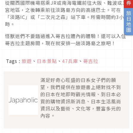
從關西國際機場搭乘JR或南海電鐵前往大阪、難波或三
宮地區，之後轉乘前往淡路島方向的高速巴士。可在
旅日地圖
「淡路IC」或「二次元之森」站下車。所需時間約3小
時。
怪獸迷們不要錯過進入哥吉拉體內的體驗！還可以入住
哥吉拉主題房間，現在就安排一趟淡路島之旅吧！
Tags :
旅遊
、
日本景點
、
47兵庫
、
哥吉拉
滿足好奇心旺盛的日系女子們的願
望，我們提供在旅遊書上絕對找不到
的日本在地即時觀光情報、到日本必
買的購物資訊新消息、日本生活風尚
資訊以及藝術、文化等，豐富多元的
內容。