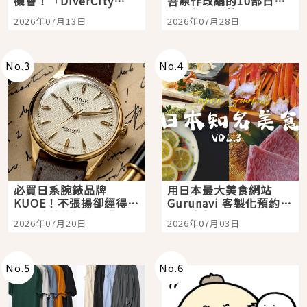
機會！「DiverCity
吾原作改編的10部日本
Tokyo Plaza」搭船、
影視作品推薦
2026年07月13日
2026年07月28日
購物、美食及夜景，一
次全體驗
No.
3
No.
4
必買日系腕錶品牌
用日本最大美食網站
KUOE！不張揚卻經得起
Gurunavi 客製化預約九
時間洗鍊的經典之作五
大都市餐廳，打造專屬
2026年07月20日
2026年07月03日
選
美食體驗！
No.
5
No.
6