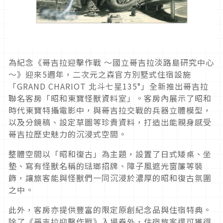
為紀念《哥吉拉迎擊作戰 ～國立哥吉拉淡路島研究中心
～》迎來5週年，二次元之森官方別墅式住宿設施
「GRAND CHARIOT 北斗七星135°」全新推出哥吉拉
聯名客房「昭和東寶怪獸資料室」。客房內展示了昭和
時代東寶特攝電影中，與哥吉拉交戰的兵器立體模型，
以及分鏡稿、設定草圖等珍貴資料，打造出能親身感受
哥吉拉歷史魅力的沉浸式空間。
整體空間以「昭和復古」為主題，設置了日式矮桌、坐
墊、寫有怪獸名稱的琺瑯招牌、障子風遮光窗簾等裝
飾，讓旅客能與怪獸們一同沉浸於濃厚的昭和復古氛圍
之中。
此外，客房亦提供豐富的限定原創紀念品與住宿特典。
除了《哥吉拉迎擊作戰》入場券外，住宿旅客還可獲得