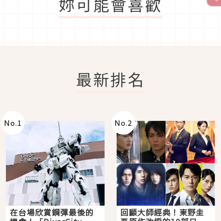
妳可能會喜歡
最新排名
No.
1
No.
2
在台場欣賞鋼彈最後的
回顧大師經典！東野圭