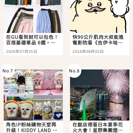
在GU看到就可以包色！
快90公斤肌肉大叔能進
百搭基礎單品 6選，閉
電影院看《吉伊卡哇》
眼全收也不心疼
嗎？日本重金屬樂團
2026年07月25日
2026年08月03日
「打首」會長與nagano
老師一同給出了答案
No.
7
No.
8
角色IP粉絲購物天堂再
在飯店裡看日本夏季花
升級！KIDDY LAND 原
火大會！星野集團煙火