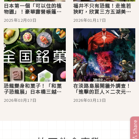
日本第一個「可以住的植
福井不只有恐龍！走進若
物園」！豪華露營帳篷、
狹町，欣賞三方五湖美
小木屋桑拿、BBQ、AR恐
景、在熊川宿時光漫步，
2025年12月03日
2026年01月17日
龍射擊體驗應有盡有
品嚐金賞梅酒好滋味
恐龍變身和菓子！「和菓
在淡路島展開牆外調查！
子恐龍展」日本橋三越登
「進擊的巨人×二次元之
場，38家老舖打造甜點恐
森」聯名活動3月14日開跑
2026年03月17日
2026年03月13日
龍世界
Share