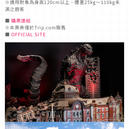
※適用對象為身高120cm以上、體重25kg～110kg未
滿之遊客
■
購票連結
※本票券僅於Trip.com販售
■
OFFICIAL SITE