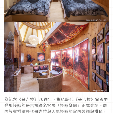
為紀念《哥吉拉》70週年，集結歷代《哥吉拉》電影中
登場怪獸的哥吉拉聯名客房「怪獸樂園」正式登場。房
內設有描繪歷代哥吉拉與人氣怪獸的室內裝飾與掛毯，