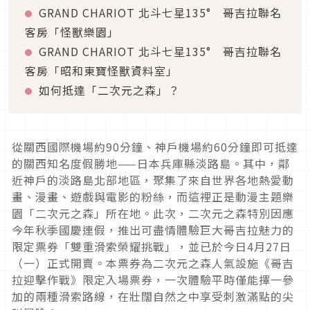
GRAND CHARIOT 北斗七星135° 哥吉拉聯名
客房「怪獸樂園」
GRAND CHARIOT 北斗七星135° 哥吉拉聯名
客房「昭和東寶怪獸資料室」
如何抵達「二次元之森」？
從關西國際機場約90分鐘、神戶機場約60分鐘即可抵達
的關西知名度假勝地——日本兵庫縣淡路島。其中，鄰
近神戶的淡路島北部地區，聚集了來自世界各地熱愛動
畫、漫畫、遊戲與電影的粉絲，而這裡正是動漫主題樂
園「二次元之森」所在地。此次，二次元之森特別因應
今年秋季國慶連假，推出可盡情體驗巨大哥吉拉魅力的
限定票券「雙重滑索榮耀挑戰」，並已於今日4月27日
（一）正式開賣。本票券為二次元之森人氣設施《哥吉
拉迎擊作戰》限定入場票券，一次體驗平時僅能擇一參
加的兩種滑索路線，在壯闊自然之中享受刺激滿點的尖