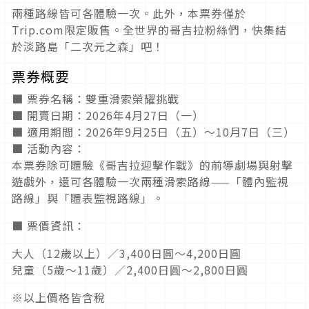
兩種路線皆可各體驗一次。此外，本票券僅於
Trip.com限定販售。全世界的哥吉拉粉絲們，快集結
於淡路島「二次元之森」吧！
票券概要
■ 票券名稱：雙重滑索榮耀挑戰
■ 開賣日期：2026年4月27日（一）
■ 適用期間：2026年9月25日（五）～10月7日（三）
■ 活動內容：
本票券除可體驗《哥吉拉迎擊作戰》的前導劇場與射擊
遊戲外，還可各體驗一次兩種滑索路線——「體內監視
路線」與「體表監視路線」。
■ 票價資訊：
大人（12歲以上）／3,400日圓～4,200日圓
兒童（5歲～11歲）／2,400日圓～2,800日圓
※以上價格皆含稅