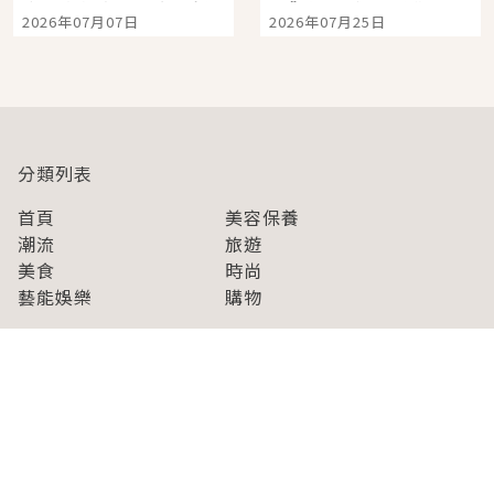
宿店吉伊卡哇迎客，新
景觀飯店6選，讓你不用
2026年07月07日
2026年07月25日
開幕 OMOKADO 店3分
人擠人悠閒欣賞
即達
分類列表
首頁
美容保養
潮流
旅遊
美食
時尚
藝能娛樂
購物
關於Japaholic
關於我們
免責事項
寫手招募
Japaholic Girls招募
廣告、合作洽談
關鍵字列表
お問い合わせ