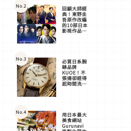
體驗
No.
2
回顧大師經
典！東野圭
吾原作改編
的10部日本
影視作品推
薦
No.
3
必買日系腕
錶品牌
KUOE！不
張揚卻經得
起時間洗鍊
的經典之作
五選
No.
4
用日本最大
美食網站
Gurunavi