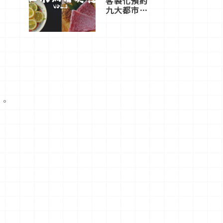
客製化預約
九大都市餐
廳，打造專
屬美食體
驗！
網
景。