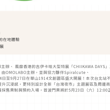
」
的在地體驗
特展
ved主辦、 風靡香港的吉伊卡哇大型特展「CHIIKAWA DAYS
」由OMOLABO主辦，並與協力夥伴Spiralcute、
將於7月4日至9月27日在華山1914文創園區盛大開展！本次台北站
提升沉浸感，更特別設計全新「台灣夜市」主題展區及周邊
採售票制與預約入場，首波門票將於5月23日（六）12:00