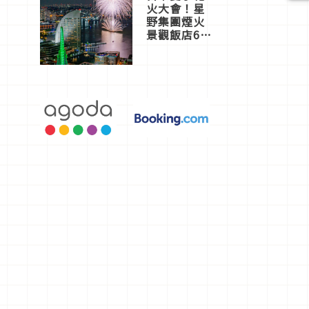
火大會！星
野集團煙火
景觀飯店6
選，讓你不
用人擠人悠
閒欣賞