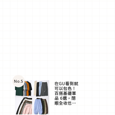
No.
5
在GU看到就
可以包色！
百搭基礎單
品 6選，閉
眼全收也不
心疼