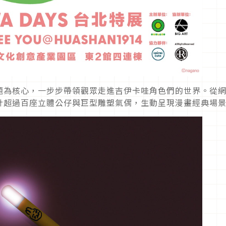
題為核心，一步步帶領觀眾走進吉伊卡哇角色們的世界。從
計超過百座立體公仔與巨型雕塑氣偶，生動呈現漫畫經典場