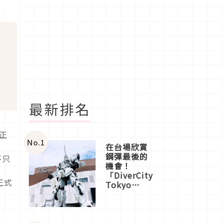
最新排名
」正
No.
1
在台場欣賞
鋼彈最後的
不只
機會！
商
「DiverCity
正式
Tokyo
Plaza」搭
船、購物、
美食及夜
景，一次全