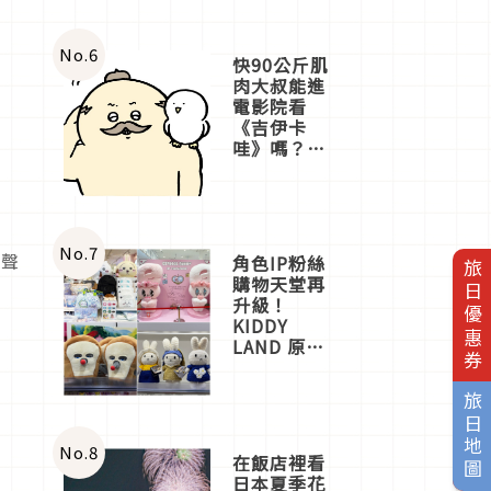
No.
6
快90公斤肌
肉大叔能進
電影院看
《吉伊卡
哇》嗎？日
本重金屬樂
團「打首」
會長與
nagano老師
一同給出了
No.
7
像聲
角色IP粉絲
旅日優惠券
答案
購物天堂再
升級！
KIDDY
LAND 原宿
店吉伊卡哇
迎客，新開
旅日地圖
幕
OMOKADO
店3分即達
No.
8
在飯店裡看
日本夏季花