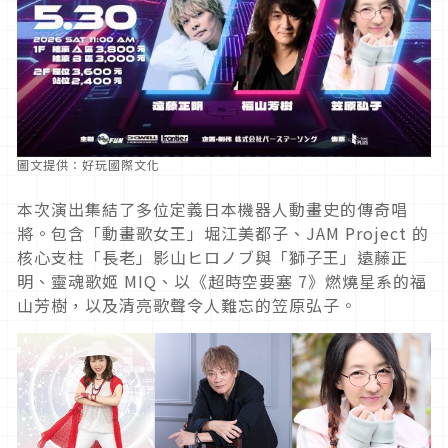
圖文提供：好玩國際文化
本次演出集結了多位定義日本機器人動畫史的傳奇唱
將。包含「動畫歌女王」堀江美都子、JAM Project 的
核心支柱「長老」影山ヒロノブ與「獅子王」遠藤正
明、靈魂歌姬 MIQ、以《超時空要塞 7》燃燒星系的福
山芳樹，以及清亮歌聲令人難忘的笠原弘子。