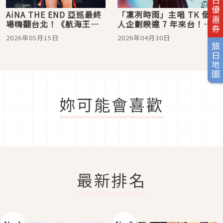
旅日優惠券
AiNA THE END 亞巡最終
「凜冽時雨」主唱 TK 個
場嗨翻台北！《航海王》
人企劃睽違 7 年來台！
片頭曲〈Luminous〉將
〈unravel〉等神曲將再度
2026年05月15日
2026年04月30日
發行實體單曲
震撼樂迷感官
旅日地圖
妳可能會喜歡
最新排名