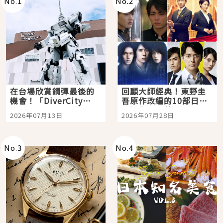
No.
1
No.
2
在台場欣賞鋼彈最後的
回顧大師經典！東野圭
機會！「DiverCity
吾原作改編的10部日本
Tokyo Plaza」搭船、
影視作品推薦
2026年07月13日
2026年07月28日
購物、美食及夜景，一
次全體驗
No.
3
No.
4