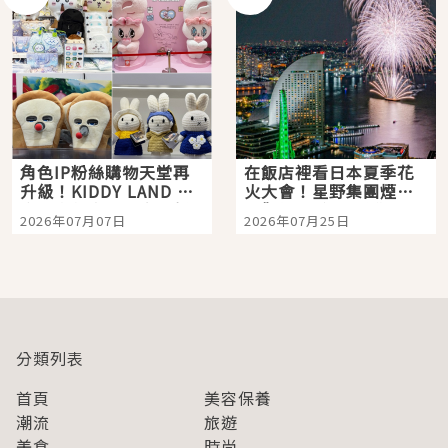
角色IP粉絲購物天堂再
在飯店裡看日本夏季花
升級！KIDDY LAND 原
火大會！星野集團煙火
宿店吉伊卡哇迎客，新
景觀飯店6選，讓你不用
2026年07月07日
2026年07月25日
開幕 OMOKADO 店3分
人擠人悠閒欣賞
即達
分類列表
首頁
美容保養
潮流
旅遊
美食
時尚