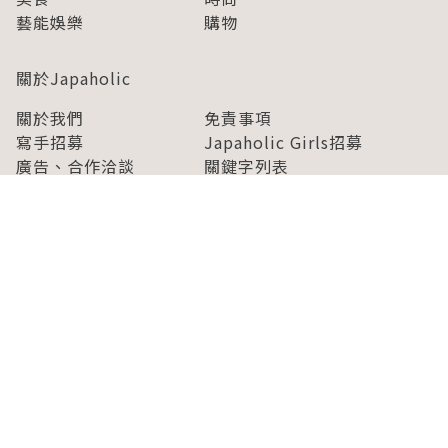
藝能娛樂
購物
關於Japaholic
關於我們
免責事項
寫手招募
Japaholic Girls招募
廣告、合作洽談
關鍵字列表
お問い合わせ
看看更多有關Japaholic！