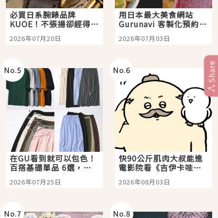
必買日系腕錶品牌
用日本最大美食網站
KUOE！不張揚卻經得起
Gurunavi 客製化預約九
時間洗鍊的經典之作五
大都市餐廳，打造專屬
2026年07月20日
2026年07月03日
選
美食體驗！
Share
No.
5
No.
6
在GU看到就可以包色！
快90公斤肌肉大叔能進
百搭基礎單品 6選，閉
電影院看《吉伊卡哇》
眼全收也不心疼
嗎？日本重金屬樂團
2026年07月25日
2026年08月03日
「打首」會長與nagano
老師一同給出了答案
No.
7
No.
8