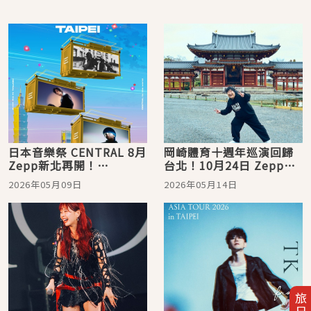
日本音樂祭 CENTRAL 8月
岡崎體育十週年巡演回歸
Zepp新北再開！
台北！10月24日 Zepp
UVERworld、jo0ji、
New Taipei 驚喜開唱
2026年05月09日
2026年05月14日
yama 強勢陣容公開