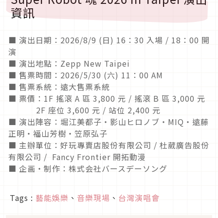
資訊
■ 演出日期：2026/8/9 (日) 16：30 入場 / 18：00 開
演
■ 演出地點：Zepp New Taipei
■ 售票時間：2026/5/30 (六) 11：00 AM
■ 售票系統：遠大售票系統
■ 票價：1F 搖滾 A 區 3,800 元 / 搖滾 B 區 3,000 元
2F 座位 3,600 元 / 站位 2,400 元
■ 演出陣容：堀江美都子・影山ヒロノブ・MIQ・遠藤
正明・福山芳樹・笠原弘子
■ 主辦單位：好玩專賣店股份有限公司 / 杜葳廣告股份
有限公司 / Fancy Frontier 開拓動漫
■ 企画・制作：株式会社バースデーソング
Tags :
藝能娛樂
、
音樂現場
、
台灣演唱會