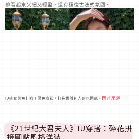
條看起來又細又輕盈，還有種復古法式氛圍。
圖片來源
IU這套黃色針織＋黑色皮裙，打造優雅迷人的氛圍感。
《21世紀大君夫人》IU穿搭：碎花拼
接圓點風格洋裝