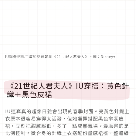
IU與邊佑錫主演的話題韓劇《21世紀大君夫人》。圖：Disney+
《21世紀大君夫人》IU穿搭：黃色針
織＋黑色皮裙
IU這套真的超像日雜會出現的春季封面。亮黃色針織上
衣原本很容易穿得太活潑，但她選擇搭配黑色傘狀皮
裙，立刻把甜感壓低，多了一點成熟氣場。最厲害的是
比例控制。微合身的針織上衣搭配份量感裙襬，整體線