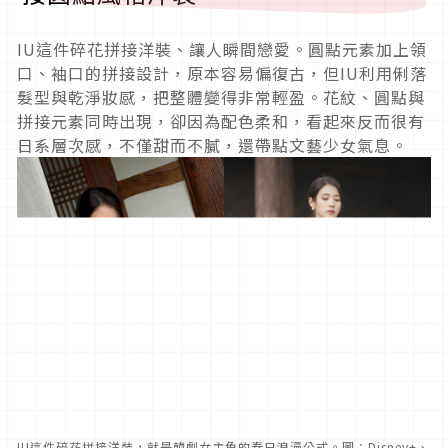
IU這件碎花拼接洋裝、讓人瞬間戀愛。圓點元素加上領
口、袖口的拼接設計，原本容易偏復古，但IU利用俐落
髮型與乾淨妝感，把整體變得非常輕盈。花紋、圓點與
拼接元素同時出現，卻因為配色柔和，看起來反而很有
日系層次感，不僅甜而不膩，還帶點文藝少女氣息。
IU這件碎花拼接洋裝，就是韓劇女主角的春日浪漫公式。圖：Disney+、