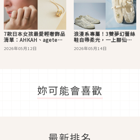
7款日本女孩最愛輕奢飾品
浪漫系專屬！3雙夢幻蕾絲
清單：AHKAH、agete、
鞋自帶柔光，一上腳仙氣
喬治傑生…精緻高級感拉
爆棚、回頭率飆高
2026年05月12日
2026年05月14日
滿
妳可能會喜歡
最新排名