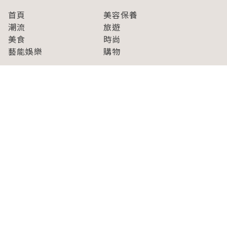
首頁
美容保養
潮流
旅遊
美食
時尚
藝能娛樂
購物
關於Japaholic
關於我們
免責事項
寫手招募
Japaholic Girls招募
廣告、合作洽談
關鍵字列表
お問い合わせ