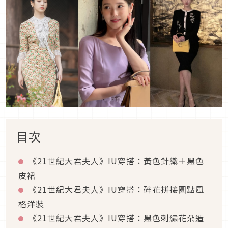
目次
《21世紀大君夫人》IU穿搭：黃色針織＋黑色
皮裙
《21世紀大君夫人》IU穿搭：碎花拼接圓點風
格洋裝
《21世紀大君夫人》IU穿搭：黑色刺繡花朵造