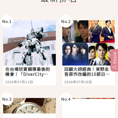
No.
1
No.
2
Share
在台場欣賞鋼彈最後的
回顧大師經典！東野圭
機會！「DiverCity
吾原作改編的10部日本
Tokyo Plaza」搭船、
影視作品推薦
2026年07月13日
2026年07月28日
購物、美食及夜景，一
次全體驗
No.
3
No.
4