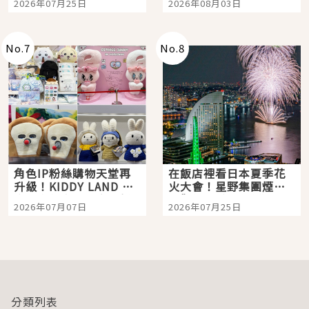
2026年07月25日
2026年08月03日
「打首」會長與nagano
老師一同給出了答案
No.
7
No.
8
角色IP粉絲購物天堂再
在飯店裡看日本夏季花
升級！KIDDY LAND 原
火大會！星野集團煙火
宿店吉伊卡哇迎客，新
景觀飯店6選，讓你不用
2026年07月07日
2026年07月25日
開幕 OMOKADO 店3分
人擠人悠閒欣賞
即達
分類列表