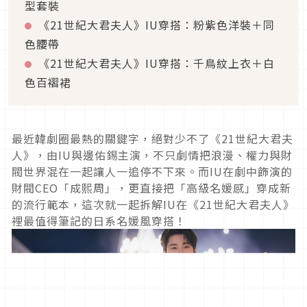
型套裝
《21世紀大君夫人》IU穿搭：粉紫色洋裝＋同
色腰帶
《21世紀大君夫人》IU穿搭：千鳥紋上衣＋白
色百褶裙
最近韓劇圈最熱的關鍵字，絕對少不了《21世紀大君夫
人》，由IU與邊佑錫主演，不只劇情把浪漫、權力與財
閥世界混在一起讓人一追停不下來。而IU在劇中飾演的
財閥CEO「成熙周」，更直接把「高級名媛感」穿成新
的流行範本，這次就一起拆解IU在《21世紀大君夫人》
裡最值得筆記的日系名媛風穿搭！