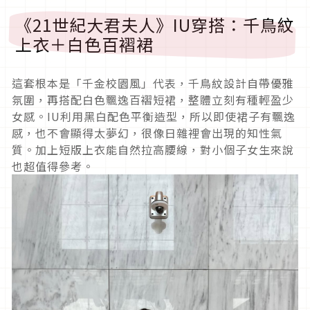
《21世紀大君夫人》IU穿搭：千鳥紋
上衣＋白色百褶裙
這套根本是「千金校園風」代表，千鳥紋設計自帶優雅
氛圍，再搭配白色飄逸百褶短裙，整體立刻有種輕盈少
女感。IU利用黑白配色平衡造型，所以即使裙子有飄逸
感，也不會顯得太夢幻，很像日雜裡會出現的知性氣
質。加上短版上衣能自然拉高腰線，對小個子女生來說
也超值得參考。