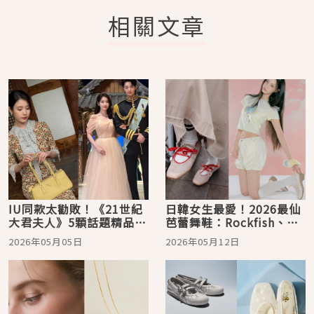
相關文章
IU同款太勸敗！《21世紀
日韓女生最愛！2026最仙
大君夫人》5顆話題精品包
芭蕾舞鞋：Rockfish、
曝光、小心荷包失守
VIVAIA、Repetto…自帶
2026年05月05日
2026年05月12日
柔光濾鏡