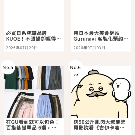
必買日系腕錶品牌
用日本最大美食網站
KUOE！不張揚卻經得起
Gurunavi 客製化預約九
時間洗鍊的經典之作五
大都市餐廳，打造專屬
2026年07月20日
2026年07月03日
選
美食體驗！
No.
5
No.
6
在GU看到就可以包色！
快90公斤肌肉大叔能進
百搭基礎單品 6選，閉
電影院看《吉伊卡哇》
眼全收也不心疼
嗎？日本重金屬樂團