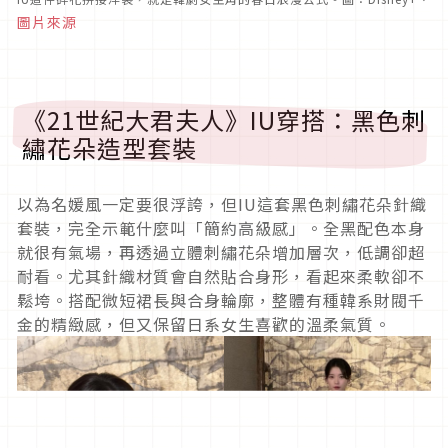
圖片來源
《21世紀大君夫人》IU穿搭：黑色刺
繡花朵造型套裝
以為名媛風一定要很浮誇，但IU這套黑色刺繡花朵針織
套裝，完全示範什麼叫「簡約高級感」。全黑配色本身
就很有氣場，再透過立體刺繡花朵增加層次，低調卻超
耐看。尤其針織材質會自然貼合身形，看起來柔軟卻不
鬆垮。搭配微短裙長與合身輪廓，整體有種韓系財閥千
金的精緻感，但又保留日系女生喜歡的溫柔氣質。